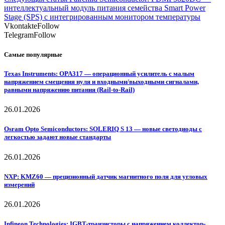
интеллектуальный модуль питания семейства Smart Power
Stage (SPS) с интегрированным монитором температуры
Vkontakte
Follow
Telegram
Follow
Самые популярные
Texas Instruments: OPA317 — операционный усилитель с малым
напряжением смещения нуля и входными/выходными сигналами,
равными напряжению питания (Rail-to-Rail)
26.01.2026
Osram Opto Semiconductors: SOLERIQ S 13 — новые светодиоды с
легкостью задают новые стандарты
26.01.2026
NXP: KMZ60 — прецизионный датчик магнитного поля для угловых
измерений
26.01.2026
Infineon Technologies: IGBT-транзисторы с напряжением коллектор-