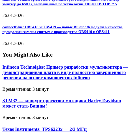
эмиттер до 650 В, выполненные по технологии TRENCHSTOP™ 5
26.01.2026
connectBlue: OBS418 и OBS419 — новые Bluetooth модули в качестве
прекрасной замены снятым с производства OBS410 и OBS411
26.01.2026
You Might Also Like
Infineon Technolgies: Пример разработки мультикоптера —
демонстрационная плата в виде полностью завершенного
решения на основе компонентов Infineon
Время чтения: 3 минут
STM32 — конкурс проектов: мотоцикл Harley Davidson
может стать Вашим!
Время чтения: 3 минут
Texas Instruments: TPS6223x — 2/3 МГц