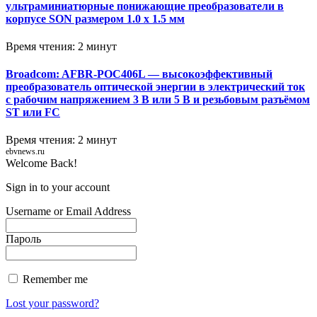
ультраминиатюрные понижающие преобразователи в
корпусе SON размером 1.0 x 1.5 мм
Время чтения: 2 минут
Broadcom: AFBR-POC406L — высокоэффективный
преобразователь оптической энергии в электрический ток
с рабочим напряжением 3 В или 5 В и резьбовым разъёмом
ST или FC
Время чтения: 2 минут
ebvnews.ru
Welcome Back!
Sign in to your account
Username or Email Address
Пароль
Remember me
Lost your password?