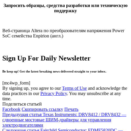
Запросить образцы, средства разработки или техническую
поддержку
Веб-страница Altera по преобразователям напряжения Power
SoC семейства Enpirion (англ.)
Sign Up For Daily Newsletter
Be keep up! Get the latest breaking news delivered straight to your inbox.
[mc4wp_form]
By signing up, you agree to our
Terms of Use
and acknowledge the
data practices in our
Privacy Policy
. You may unsubscribe at any
time.
Поделиться статьей
Facebook
Скопировать ссылку
Печать
Предыдущая статья
Texas Instruments: DRV8412 / DRV8432 —
сдвоенные мостовые ШИМ-драйверы для управления
электродвигателями
Следующая статья
Fairchild Semiconductor: FDMF5820DC —