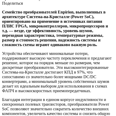
Поделиться
Семейство преобразователей Enpirion, выполненных в
архитектуре Система-на-Кристалле (Power SoC),
ориентировано на применение в источниках питания
ПЛИС FPGA, микроконтроллеров, микропроцессоров и
т.д. — везде, где эффективность, уровень шумов,
переходная характеристика, температурные режимы,
размер и стоимость решения, надежность системы и
сложность схемы играют одинаково важную роль.
Устройства обеспечивают минимальные потери,
поддерживают высокую частоту переключения и предлагают
решение, которое на порядок меньше по размерам, чем
дискретные преобразователи. Эти высокоинтегрированные
Системы-на-Кристалле достигают КПД в 97%, что
сопоставимо со значительно более мощными DC/DC
конвертерами, а минимальный уровень собственных шумов
делает их идеальным выбором для использования в схемах
ФАПЧ и высокоскоростных приемопередатчиках.
Благодаря интеграции в едином корпусе индуктивности и
синхронных полевых транзисторов, преобразователи Power
SoC позволяют значительно сократить количество внешних
компонентов, увеличить качество системы и снизить общую