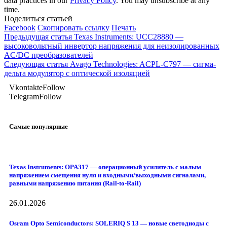
data practices in our
Privacy Policy
. You may unsubscribe at any
time.
Поделиться статьей
Facebook
Скопировать ссылку
Печать
Предыдущая статья
Texas Instruments: UCC28880 —
высоковольтный инвертор напряжения для неизолированных
AC/DC преобразователей
Следующая статья
Avago Technologies: ACPL-C797 — сигма-
дельта модулятор с оптической изоляцией
Vkontakte
Follow
Telegram
Follow
Самые популярные
Texas Instruments: OPA317 — операционный усилитель с малым
напряжением смещения нуля и входными/выходными сигналами,
равными напряжению питания (Rail-to-Rail)
26.01.2026
Osram Opto Semiconductors: SOLERIQ S 13 — новые светодиоды с