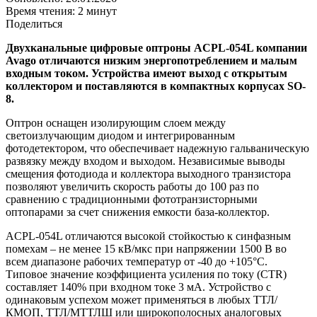
Время чтения: 2 минут
Поделиться
Двухканальные цифровые оптроны ACPL-054L компании
Avago отличаются низким энергопотреблением и малым
входным током. Устройства имеют выход с открытым
коллектором и поставляются в компактных корпусах SO-
8.
Оптрон оснащен изолирующим слоем между
светоизлучающим диодом и интегрированным
фотодетектором, что обеспечивает надежную гальваническую
развязку между входом и выходом. Независимые выводы
смещения фотодиода и коллектора выходного транзистора
позволяют увеличить скорость работы до 100 раз по
сравнению с традиционными фототранзисторными
оптопарами за счет снижения емкости база-коллектор.
ACPL-054L отличаются высокой стойкостью к синфазным
помехам – не менее 15 кВ/мкс при напряжении 1500 В во
всем диапазоне рабочих температур от -40 до +105°C.
Типовое значение коэффициента усиления по току (CTR)
составляет 140% при входном токе 3 мА. Устройство с
одинаковым успехом может применяться в любых ТТЛ/
КМОП, ТТЛ/МТТЛШ или широкополосных аналоговых