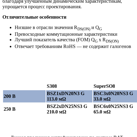
благодаря улучшенным динамическим характеристикам,
упрощается процесс проектирования.
Отличительные особенности
Низшие в отрасли значения R
и Q
DS(ON)
G
Превосходные коммутационные характеристики
Лучший показатель качества (FOM) Q
x R
G
DS(ON)
Отвечает требованиям RoHS — не содержит галогенов
S308
SuperSO8
BSZ1xDN20N3 G
BSC3x0N20NS3 G
200 В
113.0 мΩ
33.0 мΩ
BSZ2xDN25NS3 G
BSC6x0N25NS3 G
250 В
210.0 мΩ
65.0 мΩ