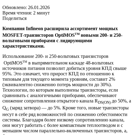
Обновлено: 26.01.2026
Время чтения: 2 минут
Поделиться
Компания Infineon расширила ассортимент мощных
TM
MOSFET-транзисторов OptiMOS
новыми 200- и 250-
вольтовыми приборами с лидирующими
характеристиками.
Использование 200- и 250-вольтовых транзисторов
TM
OptiMOS
в выпрямительном каскаде 48-вольтовых
источников питания позволит добиться уровня КПД свыше
95%. Это означает, что прирост КПД по отношению к
типовым для текущего момента уровням, составит 2%
(эквивалентно снижению потерь мощности до 30%).
Технологии, по которым выполнены транзисторы, если
сравнивать c аналогичными приборами, обеспечивают
снижение сопротивления открытого канала R
до 50%, а
DS(ON)
Q
(заряд затвора) — до 5%. Кроме того, новые транзисторы
G
несут в себе ряд возможностей по снижению себестоимости
системы. Благодаря более низкому сопротивлению канала,
они могут работать с более компактным теплоотводом и с
меньшим числом параллельно-включенных транзисторов, а,