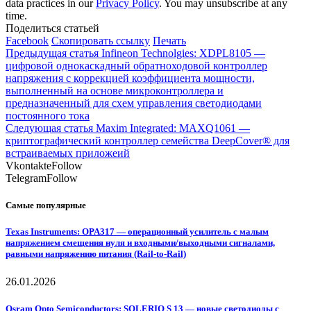
data practices in our
Privacy Policy
. You may unsubscribe at any
time.
Поделиться статьей
Facebook
Скопировать ссылку
Печать
Предыдущая статья
Infineon Technolgies: XDPL8105 —
цифровой однокаскадный обратноходовой контроллер
напряжения с коррекцией коэффициента мощности,
выполненный на основе микроконтроллера и
предназначенный для схем управления светодиодами
постоянного тока
Следующая статья
Maxim Integrated: MAXQ1061 —
криптографический контроллер семейства DeepCover® для
встраиваемых приложеий
Vkontakte
Follow
Telegram
Follow
Самые популярные
Texas Instruments: OPA317 — операционный усилитель с малым
напряжением смещения нуля и входными/выходными сигналами,
равными напряжению питания (Rail-to-Rail)
26.01.2026
Osram Opto Semiconductors: SOLERIQ S 13 — новые светодиоды с