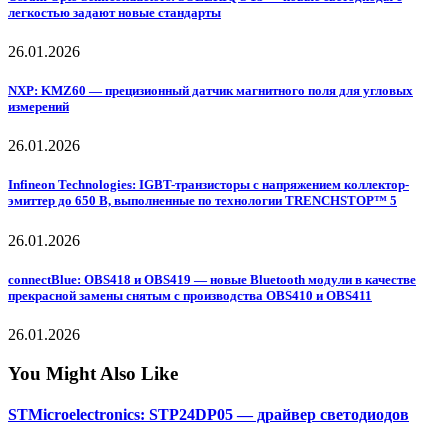
легкостью задают новые стандарты
26.01.2026
NXP: KMZ60 — прецизионный датчик магнитного поля для угловых
измерений
26.01.2026
Infineon Technologies: IGBT-транзисторы с напряжением коллектор-
эмиттер до 650 В, выполненные по технологии TRENCHSTOP™ 5
26.01.2026
connectBlue: OBS418 и OBS419 — новые Bluetooth модули в качестве
прекрасной замены снятым с производства OBS410 и OBS411
26.01.2026
You Might Also Like
STMicroelectronics: STP24DP05 — драйвер светодиодов