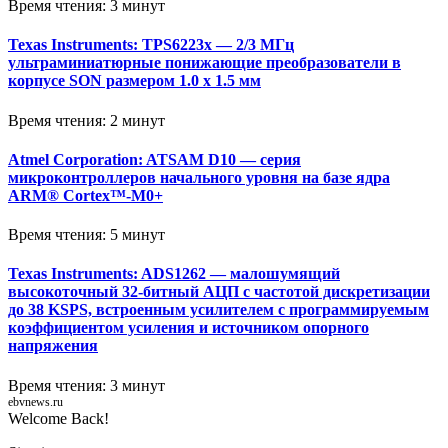
Время чтения: 3 минут
Texas Instruments: TPS6223x — 2/3 МГц
ультраминиатюрные понижающие преобразователи в
корпусе SON размером 1.0 x 1.5 мм
Время чтения: 2 минут
Atmel Corporation: ATSAM D10 — серия
микроконтроллеров начального уровня на базе ядра
ARM® Cortex™-M0+
Время чтения: 5 минут
Texas Instruments: ADS1262 — малошумящий
высокоточный 32-битный АЦП с частотой дискретизации
до 38 KSPS, встроенным усилителем с программируемым
коэффициентом усиления и источником опорного
напряжения
Время чтения: 3 минут
ebvnews.ru
Welcome Back!