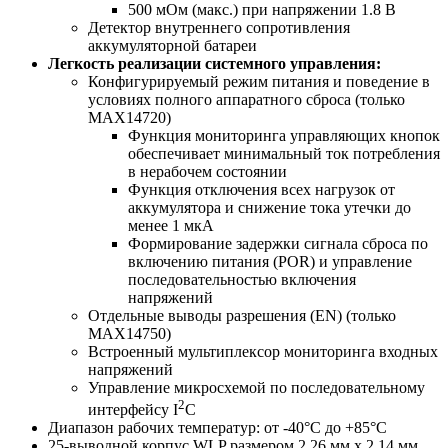
500 мОм (макс.) при напряжении 1.8 В
Детектор внутреннего сопротивления
аккумуляторной батареи
Легкость реализации системного управления:
Конфигурируемый режим питания и поведение в
условиях полного аппаратного сброса (только
MAX14720)
Функция мониторинга управляющих кнопок
обеспечивает минимальный ток потребления
в нерабочем состоянии
Функция отключения всех нагрузок от
аккумулятора и снижение тока утечки до
менее 1 мкА
Формирование задержки сигнала сброса по
включению питания (POR) и управление
последовательностью включения
напряжений
Отдельные выводы разрешения (EN) (только
MAX14750)
Встроенный мультиплексор мониторинга входных
напряжений
Управление микросхемой по последовательному
2
интерфейсу I
C
Диапазон рабочих температур: от -40°С до +85°С
25-выводной корпус WLP размером 2.26 мм х 2.14 мм,