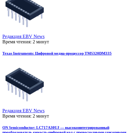
Редакция EBV News
Время чтения: 2 минут
Texas Instruments: Цифровой медиа-процессор TMS320DM335
Редакция EBV News
Время чтения: 2 минут
ON Semiconductor: LC717A30UJ — высокоинтегрированный
преобразователь емкость-цифровой код с превосходными сенсорными