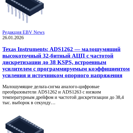
Редакция EBV News
26.01.2026
Texas Instruments: ADS1262 — малошумящий
высокоточный 32-битный АЦП с частотой
дискретизации до 38 KSPS, встроенным
усилителем с программируемым коэффициентом
усиления и источником опорного напряжения
Малошумящие дельта-сигма аналого-цифровые
преобразователи ADS1262 и ADS1263 с низким
температурным дрейфом и частотой дискретизации до 38,4
тыс. выборок в секунду…