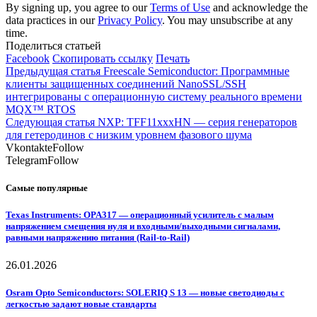
By signing up, you agree to our
Terms of Use
and acknowledge the
data practices in our
Privacy Policy
. You may unsubscribe at any
time.
Поделиться статьей
Facebook
Скопировать ссылку
Печать
Предыдущая статья
Freescale Semiconductor: Программные
клиенты защищенных соединений NanoSSL/SSH
интегрированы с операционную систему реального времени
MQX™ RTOS
Следующая статья
NXP: TFF11xxxHN — серия генераторов
для гетеродинов с низким уровнем фазового шума
Vkontakte
Follow
Telegram
Follow
Самые популярные
Texas Instruments: OPA317 — операционный усилитель с малым
напряжением смещения нуля и входными/выходными сигналами,
равными напряжению питания (Rail-to-Rail)
26.01.2026
Osram Opto Semiconductors: SOLERIQ S 13 — новые светодиоды с
легкостью задают новые стандарты