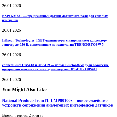
26.01.2026
NXP: KMZ60 — прецизионный датчик магнитного поля для угловых
измерений
26.01.2026
Infineon Technologies: IGBT-транзисторы с напряжением коллектор-
эмиттер до 650 В, выполненные по технологии TRENCHSTOP™ 5
26.01.2026
connectBlue: OBS418 и OBS419 — новые Bluetooth модули в качестве
прекрасной замены снятым с производства OBS410 и OBS411
26.01.2026
You Might Also Like
National Products fromTI: LMP90100x – новое семейство
устройств сопряжения аналоговых интерфейсов датчиков
Время чтения: 2 минут