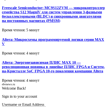
Freescale Semiconductor: MC9S12ZVM — микроконтроллер
семейства S12 MagniV для систем управления 3-фазными
бесколлекторными (BLDC) и синхронными двигателями
на постоянных магнитах (PMSM)
Время чтения: 5 минут
Altera: Микросхемы программируемой логики серии MAX
V
Время чтения: 4 минут
Altera: Энергонезависимая ПЛИС MAX 10 —
революционная новинка в линейке ПЛИС FPGA и Систем-
на-Кристалле SoC FPGA 10-го поколения компании Altera
Время чтения: 4 минут
ebvnews.ru
Welcome Back!
Sign in to your account
Username or Email Address