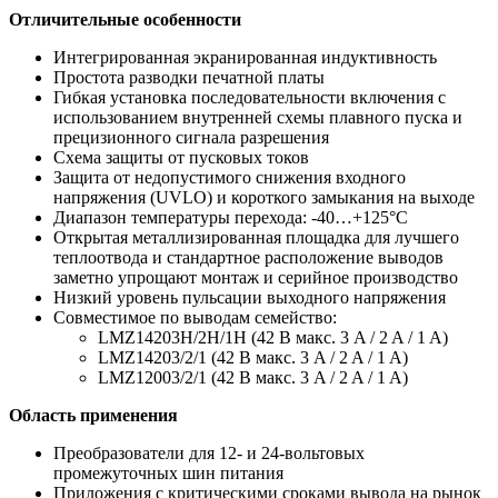
Отличительные особенности
Интегрированная экранированная индуктивность
Простота разводки печатной платы
Гибкая установка последовательности включения с
использованием внутренней схемы плавного пуска и
прецизионного сигнала разрешения
Схема защиты от пусковых токов
Защита от недопустимого снижения входного
напряжения (UVLO) и короткого замыкания на выходе
Диапазон температуры перехода: -40…+125°C
Открытая металлизированная площадка для лучшего
теплоотвода и стандартное расположение выводов
заметно упрощают монтаж и серийное производство
Низкий уровень пульсации выходного напряжения
Совместимое по выводам семейство:
LMZ14203H/2H/1H (42 В макс. 3 A / 2 A / 1 A)
LMZ14203/2/1 (42 В макс. 3 A / 2 A / 1 A)
LMZ12003/2/1 (42 В макс. 3 A / 2 A / 1 A)
Область применения
Преобразователи для 12- и 24-вольтовых
промежуточных шин питания
Приложения с критическими сроками вывода на рынок