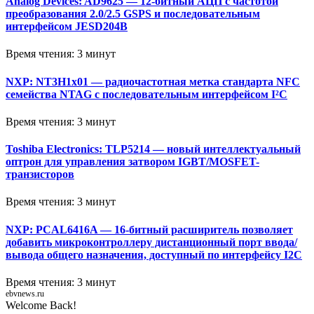
Analog Devices: AD9625 — 12-битный АЦП с частотой
преобразования 2.0/2.5 GSPS и последовательным
интерфейсом JESD204B
Время чтения: 3 минут
NXP: NT3H1x01 — радиочастотная метка стандарта NFC
семейства NTAG с последовательным интерфейсом I²C
Время чтения: 3 минут
Toshiba Electronics: TLP5214 — новый интеллектуальный
оптрон для управления затвором IGBT/MOSFET-
транзисторов
Время чтения: 3 минут
NXP: PCAL6416A — 16-битный расширитель позволяет
добавить микроконтроллеру дистанционный порт ввода/
вывода общего назначения, доступный по интерфейсу I2C
Время чтения: 3 минут
ebvnews.ru
Welcome Back!