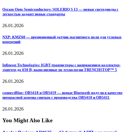
Osram Opto Semiconductors: SOLERIQ S 13 — новые светодиоды с
легкостью задают новые стандарты
26.01.2026
NXP: KMZ60 — прецизионный датчик магнитного поля для угловых
измерений
26.01.2026
Infineon Technologies: IGBT-транзисторы с напряжением коллектор-
эмиттер до 650 В, выполненные по технологии TRENCHSTOP™ 5
26.01.2026
connectBlue: OBS418 и OBS419 — новые Bluetooth модули в качестве
прекрасной замены снятым с производства OBS410 и OBS411
26.01.2026
You Might Also Like