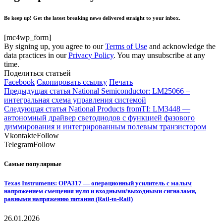
Be keep up! Get the latest breaking news delivered straight to your inbox.
[mc4wp_form]
By signing up, you agree to our
Terms of Use
and acknowledge the
data practices in our
Privacy Policy
. You may unsubscribe at any
time.
Поделиться статьей
Facebook
Скопировать ссылку
Печать
Предыдущая статья
National Semiconductor: LM25066 –
интегральная схема управления системой
Следующая статья
National Products fromTI: LM3448 —
автономный драйвер светодиодов с функцией фазового
диммирования и интегрированным полевым транзистором
Vkontakte
Follow
Telegram
Follow
Самые популярные
Texas Instruments: OPA317 — операционный усилитель с малым
напряжением смещения нуля и входными/выходными сигналами,
равными напряжению питания (Rail-to-Rail)
26.01.2026