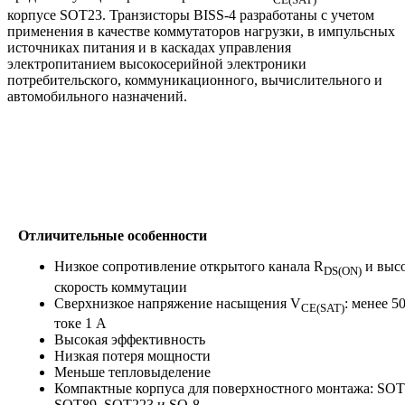
корпусе SOT23. Транзисторы BISS-4 разработаны с учетом
применения в качестве коммутаторов нагрузки, в импульсных
источниках питания и в каскадах управления
электропитанием высокосерийной электроники
потребительского, коммуникационного, вычислительного и
автомобильного назначений.
Отличительные особенности
Низкое сопротивление открытого канала R
и выс
DS(ON)
скорость коммутации
Сверхнизкое напряжение насыщения V
: менее 5
CE(SAT)
токе 1 А
Высокая эффективность
Низкая потеря мощности
Меньше тепловыделение
Компактные корпуса для поверхностного монтажа: SOT
SOT89, SOT223 и SO-8