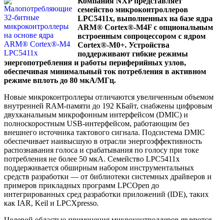
Компания NXP представляет
семейство микроконтроллеров
LPC5411x, выполненных на базе ядра
ARM® Cortex®-M4F с опциональным
встроенным сопроцессором с ядром
Cortex®-M0+. Устройства
поддерживают гибкие режимы
энергопотребления и работы периферийных узлов,
обеспечивая минимальный ток потребления в активном
режиме вплоть до 80 мкА/МГц.
Новые микроконтроллеры отличаются увеличенным объемом
внутренней RAM-памяти до 192 КБайт, снабжены цифровым
двухканальным микрофонным интерфейсом (DMIC) и
полноскоростным USB-интерфейсом, работающим без
внешнего источника тактового сигнала. Подсистема DMIC
обеспечивает наивысшую в отрасли энергоэффективность
распознавания голоса и срабатывания по голосу при токе
потребления не более 50 мкА. Семейство LPC5411x
поддерживается обширным набором инструментальных
средств разработки — от библиотеки системных драйверов и
примеров прикладных программ LPCOpen до
интегрированных сред разработки приложений (IDE), таких
как IAR, Keil и LPCXpresso.
Целевой областью применения микроконтроллеров являются