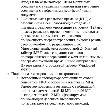
Входы и выходы таймера/ШИМ могут быть
соединены с внешними линиями или внутренне
соединены с выбранными периферийными
модулями.
32-битные часы реального времени (RTC) с
разрешением 1 сек., работающие от домена
питания с режимом «постоянно включен». Таймер
в часах реального времени может использоваться
для вывода системы из всех режимов
пониженного энергопотребления, включая режим
deep power-down, с разрешением 1 мс
Многоканальный, многоскоростной 24-битный
таймер (MRT) для генерации сигналов
повторяющихся прерываний с 4-мя независимыми
программируемыми временными интервалами
Интервальный сторожевой таймер (Windowed
WDT)
Подсистема тактирования и синхронизации
Встроенный свободно-работающий тактовый
генератор (FRO) с опорной частотой 12 МГц.
Генератор поддерживает выход с выбираемой
пользователем частотой 48 МГц или 96 МГц и
выход с частотой 12 МГц (формируемой
понижающим делением выбранного
пользователем высокочастотного выхода),