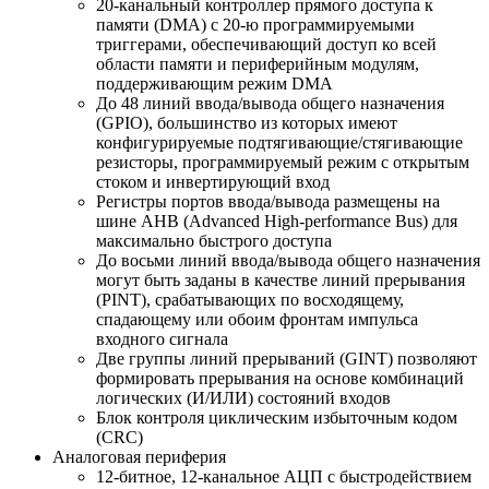
20-канальный контроллер прямого доступа к
памяти (DMA) с 20-ю программируемыми
триггерами, обеспечивающий доступ ко всей
области памяти и периферийным модулям,
поддерживающим режим DMA
До 48 линий ввода/вывода общего назначения
(GPIO), большинство из которых имеют
конфигурируемые подтягивающие/стягивающие
резисторы, программируемый режим с открытым
стоком и инвертирующий вход
Регистры портов ввода/вывода размещены на
шине AHB (Advanced High-performance Bus) для
максимально быстрого доступа
До восьми линий ввода/вывода общего назначения
могут быть заданы в качестве линий прерывания
(PINT), срабатывающих по восходящему,
спадающему или обоим фронтам импульса
входного сигнала
Две группы линий прерываний (GINT) позволяют
формировать прерывания на основе комбинаций
логических (И/ИЛИ) состояний входов
Блок контроля циклическим избыточным кодом
(CRC)
Аналоговая периферия
12-битное, 12-канальное АЦП с быстродействием