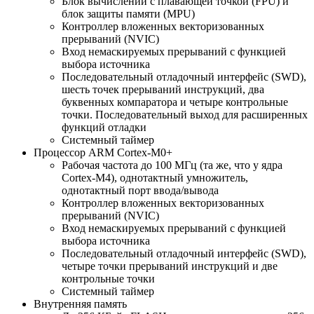
Блок вычислений с плавающей точкой (FPU) и
блок защиты памяти (MPU)
Контроллер вложенных векторизованных
прерываний (NVIC)
Вход немаскируемых прерываний с функцией
выбора источника
Последовательный отладочный интерфейс (SWD),
шесть точек прерываний инструкций, два
буквенных компаратора и четыре контрольные
точки. Последовательный выход для расширенных
функций отладки
Системный таймер
Процессор ARM Cortex-M0+
Рабочая частота до 100 МГц (та же, что у ядра
Cortex-M4), однотактный умножитель,
однотактный порт ввода/вывода
Контроллер вложенных векторизованных
прерываний (NVIC)
Вход немаскируемых прерываний с функцией
выбора источника
Последовательный отладочный интерфейс (SWD),
четыре точки прерываний инструкций и две
контрольные точки
Системный таймер
Внутренняя память