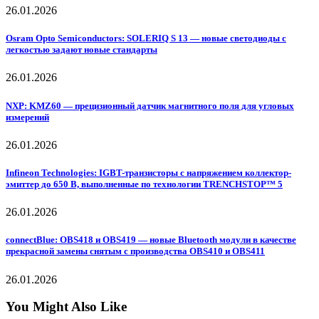
26.01.2026
Osram Opto Semiconductors: SOLERIQ S 13 — новые светодиоды с
легкостью задают новые стандарты
26.01.2026
NXP: KMZ60 — прецизионный датчик магнитного поля для угловых
измерений
26.01.2026
Infineon Technologies: IGBT-транзисторы с напряжением коллектор-
эмиттер до 650 В, выполненные по технологии TRENCHSTOP™ 5
26.01.2026
connectBlue: OBS418 и OBS419 — новые Bluetooth модули в качестве
прекрасной замены снятым с производства OBS410 и OBS411
26.01.2026
You Might Also Like