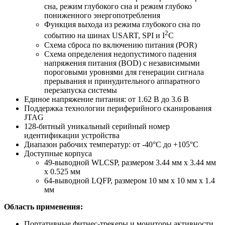
сна, режим глубокого сна и режим глубоко
пониженного энергопотребления
Функция выхода из режима глубокого сна по
2
событию на шинах USART, SPI и I
C
Схема сброса по включению питания (POR)
Схема определения недопустимого падения
напряжения питания (BOD) с независимыми
пороговыми уровнями для генерации сигнала
прерывания и принудительного аппаратного
перезапуска системы
Единое напряжение питания: от 1.62 В до 3.6 В
Поддержка технологии периферийного сканирования
JTAG
128-битный уникальный серийный номер
идентификации устройства
Диапазон рабочих температур: от -40°C до +105°C
Доступные корпуса
49-выводной WLCSP, размером 3.44 мм х 3.44 мм
х 0.525 мм
64-выводной LQFP, размером 10 мм х 10 мм х 1.4
мм
Область применения:
Портативные фитнес-трекеры и мониторы активности