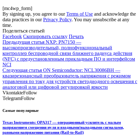
[mc4wp_form]
By signing up, you agree to our
Terms of Use
and acknowledge the
data practices in our
Privacy Policy
. You may unsubscribe at any
time.
Поделиться статьей
Facebook
Скопировать ссылку
Печать
Предыдущая статья
NXP: PN7150 —
высокопроизводительный, полнофункциональный
контроллер беспроводной связи ближнего радиуса действия
(NFC) с предустановленным прикладным ПО и интерфейсом
NCI
Следующая статья
ON Semiconductor: NCL30086BH —
квазирезонансный преобразователь напряжения с режимом
управления по току для устройств светодиодного освещения с
аналоговой или цифровой регулировкой яркости
Vkontakte
Follow
Telegram
Follow
Самые популярные
Texas Instruments: OPA317 — операционный усилитель с малым
напряжением смещения нуля и входными/выходными сигналами,
равными напряжению питания (Rail-to-Rail)