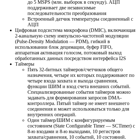
до 5 MSPS (млн. выборок в секунду). АЦП
поддерживает две независимые
последовательности преобразования
Встроенный датчик температуры соединенный с
АЦП
Цифровая подсистема микрофона (DMIC), включающая
2-канальную схему импульсно-частотной модуляции
(Pulse-Density Modulation — PDM), гибкий в
использовании блок децимации, буфер FIFO,
аппаратная активация голосом, потоковый выход
обработанных данных посредством интерфейса I2S
Таймеры
Пять 32-битных таймеров/счетчиков общего
назначения, четыре их которых поддерживают по
четыре входа захвата и выхода сравнения,
функции ШИМ и вход счета внешних событий.
Специализированные события таймеров можно
задавать для формирования запросов DMA-
контроллера. Пятый таймер не имеет внешнего
соединения и может использоваться только для
внутренних операций.
Один таймер/ШИМ с конфигурируемым
состоянием (State Configurable Timer — SCTimer) с
8-ю входами и 8-ю выходами, 10 регистров
захвата/сравнения, 10 событий, 10 состояний.