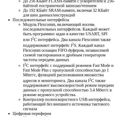
До 256 КБайт FLASH-памяти с ускорителем и 256-
байтной постраничной записью/чтением
До 192 КБайт SRAM-памяти, включая 32 КБайт
для шин данных/инструкций
Последовательные интерфейсы
Модуль Flexcomm, включающий восемь
последовательных интерфейсов. Каждый может
быть программно задан в качестве USART, SPI
2
или I
C интерфейса. Два канала Flexcomm также
2
поддерживают интерфейс I
S. Каждый канал
Flexcomm оснащен FIFO-буфером, независимой
схемой тактирования и дробным генератором
частоты передачи данных
2
I
C интерфейс с поддержкой режимов Fast Mode и
Fast Mode Plus с пропускной способностью до 1
Мбит/с, функцией распознавания множества
2
адресов и мониторинга. Два канала I
C также
поддерживают высокоскоростной режим передачи
данных с пропускной способностью 3.4 Мбит/с в
режиме ведомого устройства.
Контроллер полноскоростного USB-интерфейса,
работающий без внешнего источника тактового
сигнала
Цифровая периферия