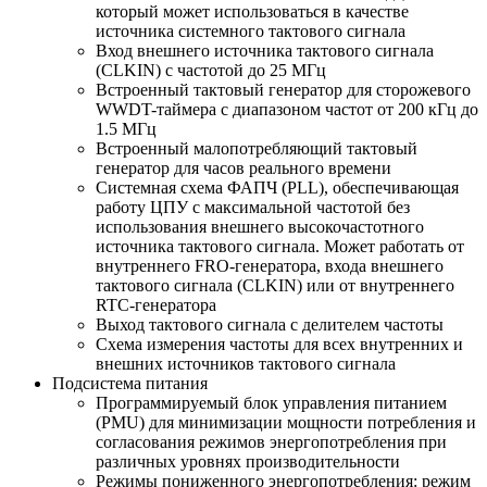
который может использоваться в качестве
источника системного тактового сигнала
Вход внешнего источника тактового сигнала
(CLKIN) с частотой до 25 МГц
Встроенный тактовый генератор для сторожевого
WWDT-таймера с диапазоном частот от 200 кГц до
1.5 МГц
Встроенный малопотребляющий тактовый
генератор для часов реального времени
Системная схема ФАПЧ (PLL), обеспечивающая
работу ЦПУ с максимальной частотой без
использования внешнего высокочастотного
источника тактового сигнала. Может работать от
внутреннего FRO-генератора, входа внешнего
тактового сигнала (CLKIN) или от внутреннего
RTC-генератора
Выход тактового сигнала с делителем частоты
Схема измерения частоты для всех внутренних и
внешних источников тактового сигнала
Подсистема питания
Программируемый блок управления питанием
(PMU) для минимизации мощности потребления и
согласования режимов энергопотребления при
различных уровнях производительности
Режимы пониженного энергопотребления: режим