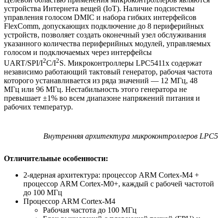
устройства Интернета вещей (IoT). Наличие подсистемы
управления голосом DMIC и набора гибких интерфейсов
FlexComm, допускающих подключение до 8 периферийных
устройств, позволяет создать оконечный узел обслуживания
указанного количества периферийных модулей, управляемых
голосом и подключаемых через интерфейсы
2
2
UART/SPI/I
C/I
S. Микроконтроллеры LPC5411x содержат
независимо работающий тактовый генератор, рабочая частота
которого устанавливается из ряда значений — 12 МГц, 48
МГц или 96 МГц. Нестабильность этого генератора не
превышает ±1% во всем диапазоне напряжений питания и
рабочих температур.
Внутренняя архитектура микроконтроллеров LPC5
Отличительные особенности:
2-ядерная архитектура: процессор ARM Cortex-M4 +
процессор ARM Cortex-M0+, каждый с рабочей частотой
до 100 МГц
Процессор ARM Cortex-M4
Рабочая частота до 100 МГц