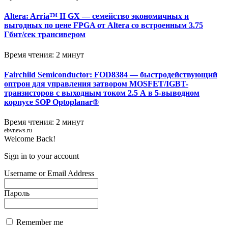
Altera: Arria™ II GX — семейство экономичных и
выгодных по цене FPGA от Altera со встроенным 3.75
Гбит/сек трансивером
Время чтения: 2 минут
Fairchild Semiconductor: FOD8384 — быстродействующий
оптрон для управления затвором MOSFET/IGBT-
транзисторов с выходным током 2.5 А в 5-выводном
корпусе SOP Optoplanar®
Время чтения: 2 минут
ebvnews.ru
Welcome Back!
Sign in to your account
Username or Email Address
Пароль
Remember me