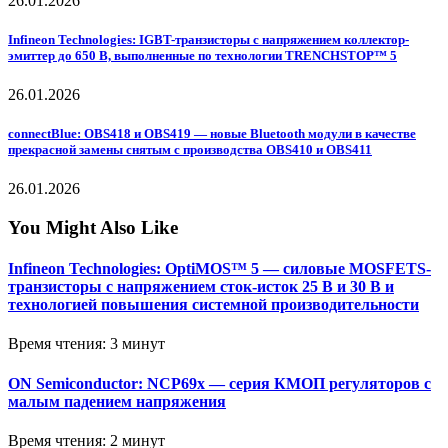
26.01.2026
Infineon Technologies: IGBT-транзисторы с напряжением коллектор-
эмиттер до 650 В, выполненные по технологии TRENCHSTOP™ 5
26.01.2026
connectBlue: OBS418 и OBS419 — новые Bluetooth модули в качестве
прекрасной замены снятым с производства OBS410 и OBS411
26.01.2026
You Might Also Like
Infineon Technologies: OptiMOS™ 5 — силовые MOSFETS-
транзисторы с напряжением сток-исток 25 В и 30 В и
технологией повышения системной производительности
Время чтения: 3 минут
ON Semiconductor: NCP69x — серия КМОП регуляторов с
малым падением напряжения
Время чтения: 2 минут