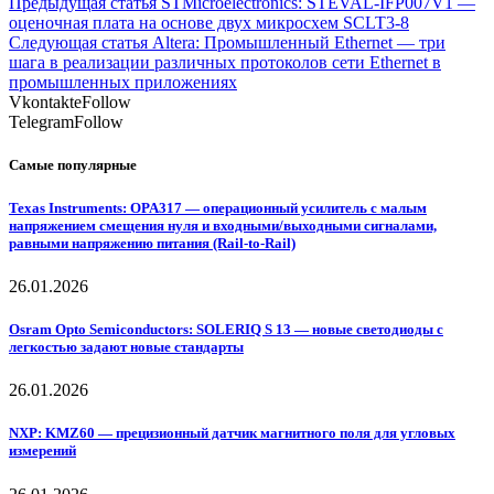
Предыдущая статья
STMicroelectronics: STEVAL-IFP007V1 —
оценочная плата на основе двух микросхем SCLT3-8
Следующая статья
Altera: Промышленный Ethernet — три
шага в реализации различных протоколов сети Ethernet в
промышленных приложениях
Vkontakte
Follow
Telegram
Follow
Самые популярные
Texas Instruments: OPA317 — операционный усилитель с малым
напряжением смещения нуля и входными/выходными сигналами,
равными напряжению питания (Rail-to-Rail)
26.01.2026
Osram Opto Semiconductors: SOLERIQ S 13 — новые светодиоды с
легкостью задают новые стандарты
26.01.2026
NXP: KMZ60 — прецизионный датчик магнитного поля для угловых
измерений