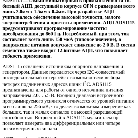
ADS1115 — самый миниатюрный в промышленности 16-
битный АЦП, доступный в корпусе QFN с размерами всего
лишь 2.0мм x 1.5мм x 0.4мм. При разработке АЦП
учитывалось обеспечение высокой точности, малого
энергопотребления и простоты применения. АЦП ADS1115
предусматривают программирование частоты
преобразования до 860 Гц. Потребляемый, при этом, ток
составляет всего лишь 150 мкА (типовое значение), а
напряжение питания допускает снижение до 2.0 В. В состав
семейства также входят 12-битные АЦП, что повышает
гибкость применения.
ADS1115 оснащены источником опорного напряжения и
генератором. Данные передаются через I2C-совместимый
последовательный интерфейс с возможностями выбора
2
четырех подчиненных адресов шины I
C. ADS1115
предназначены для работы от одного источника питания
напряжением 2.0…5.5 В. Входной диапазон встроенного
программируемого усилителя отличается от уровней питания
всего лишь на 256 мВ, что делает возможным измерение как
больших, так и малых сигналов с высокой разрешающей
способностью. Встроенный в ADS1115 мультиплексор
позволяет измерять два дифференциальных или четыре
несимметричных сигнала.