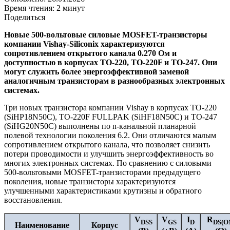
Время чтения: 2 минут
Поделиться
Новые 500-вольтовые силовые MOSFET-транзисторы
компании Vishay-Siliconix характеризуются
сопротивлением открытого канала 0.270 Ом и
доступностью в корпусах TO-220, TO-220F и TO-247. Они
могут служить более энергоэффективной заменой
аналогичным транзисторам в разнообразных электронных
системах.
Три новых транзистора компании Vishay в корпусах TO-220
(SiHP18N50C), TO-220F FULLPAK (SiHF18N50C) и TO-247
(SiHG20N50C) выполнены по n-канальной планарной
полевой технологии поколения 6.2. Они отличаются малым
сопротивлением открытого канала, что позволяет снизить
потери проводимости и улучшить энергоэффективность во
многих электронных системах. По сравнению с силовыми
500-вольтовыми MOSFET-транзисторами предыдущего
поколения, новые транзисторы характеризуются
улучшенными характеристиками крутизны и обратного
восстановления.
V
V
I
R
DSS
GS
D
DS(O
Наименование
Корпус