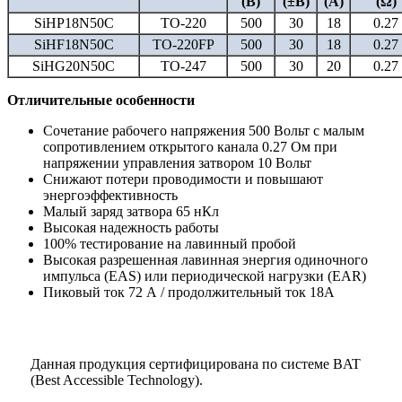
(В)
(±В)
(А)
(Ω)
SiHP18N50C
TO-220
500
30
18
0.27
SiHF18N50C
TO-220FP
500
30
18
0.27
SiHG20N50C
TO-247
500
30
20
0.27
Отличительные особенности
Сочетание рабочего напряжения 500 Вольт с малым
сопротивлением открытого канала 0.27 Ом при
напряжении управления затвором 10 Вольт
Снижают потери проводимости и повышают
энергоэффективность
Малый заряд затвора 65 нКл
Высокая надежность работы
100% тестирование на лавинный пробой
Высокая разрешенная лавинная энергия одиночного
импульса (EAS) или периодической нагрузки (EAR)
Пиковый ток 72 А / продолжительный ток 18А
Данная продукция сертифицирована по системе BAT
(Best Accessible Technology).