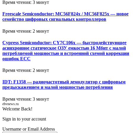
Время чтения: 3 минут
Freescale Semiconductor: MC56F824x / MC56F825x — новое
семейство цифровых сигнальных контроллеров
Время чтения: 2 минут
Cypress Semiconductor: CY7C106x — быстродействующее
асинхронное статическое ОЗУ емкостью 16 Мбит с малой
потребляемой мощностью и встроенной схемой коррекции
ошибок ECC
Время чтения: 2 минут
IDT: F1358 — радиочастотный демодулятор с цифровым
предыскажением и малой мощностью потребления
Время чтения: 3 минут
ebvnews.ru
Welcome Back!
Sign in to your account
Username or Email Address