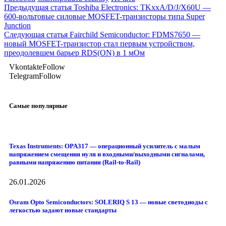
Предыдущая статья
Toshiba Electronics: TKxxA/D/J/X60U —
600-вольтовые силовые MOSFET-транзисторы типа Super
Junction
Следующая статья
Fairchild Semiconductor: FDMS7650 —
новый MOSFET-транзистор стал первым устройством,
преодолевшем барьер RDS(ON) в 1 мОм
Vkontakte
Follow
Telegram
Follow
Самые популярные
Texas Instruments: OPA317 — операционный усилитель с малым
напряжением смещения нуля и входными/выходными сигналами,
равными напряжению питания (Rail-to-Rail)
26.01.2026
Osram Opto Semiconductors: SOLERIQ S 13 — новые светодиоды с
легкостью задают новые стандарты