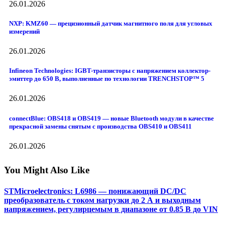
26.01.2026
NXP: KMZ60 — прецизионный датчик магнитного поля для угловых
измерений
26.01.2026
Infineon Technologies: IGBT-транзисторы с напряжением коллектор-
эмиттер до 650 В, выполненные по технологии TRENCHSTOP™ 5
26.01.2026
connectBlue: OBS418 и OBS419 — новые Bluetooth модули в качестве
прекрасной замены снятым с производства OBS410 и OBS411
26.01.2026
You Might Also Like
STMicroelectronics: L6986 — понижающий DC/DC
преобразователь с током нагрузки до 2 А и выходным
напряжением, регулирцемым в диапазоне от 0.85 В до VIN