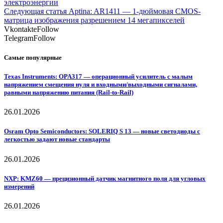
электроэнергии
Следующая статья
Aptina: AR1411 — 1-дюймовая CMOS-
матрица изображения разрешением 14 мегапикселей
Vkontakte
Follow
Telegram
Follow
Самые популярные
Texas Instruments: OPA317 — операционный усилитель с малым
напряжением смещения нуля и входными/выходными сигналами,
равными напряжению питания (Rail-to-Rail)
26.01.2026
Osram Opto Semiconductors: SOLERIQ S 13 — новые светодиоды с
легкостью задают новые стандарты
26.01.2026
NXP: KMZ60 — прецизионный датчик магнитного поля для угловых
измерений
26.01.2026