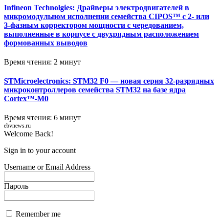
Infineon Technolgies: Драйверы электродвигателей в
микромодульном исполнении семейства CIPOS™ с 2- или
3-фазным корректором мощности с чередованием,
выполненные в корпусе с двухрядным расположением
формованных выводов
Время чтения: 2 минут
STMicroelectronics: STM32 F0 — новая серия 32-разрядных
микроконтроллеров семейства STM32 на базе ядра
Cortex™-M0
Время чтения: 6 минут
ebvnews.ru
Welcome Back!
Sign in to your account
Username or Email Address
Пароль
Remember me