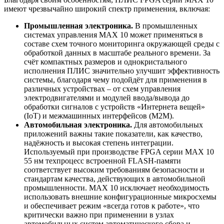
имеют чрезвычайно широкий спектр применения, включая:
Промышленная электроника.
В промышленных
системах управления MAX 10 может применяться в
составе схем точного мониторинга окружающей среды с
обработкой данных в масштабе реального времени. За
счёт компактных размеров и однокристального
исполнения ПЛИС значительно улучшит эффективность
системы, благодаря чему подойдёт для применения в
различных устройствах – от схем управления
электродвигателями и модулей ввода/вывода до
обработки сигналов с устройств «Интернета вещей»
(IoT) и межмашинных интерфейсов (M2M).
Автомобильная электроника.
Для автомобильных
приложений важны такие показатели, как качество,
надёжность и высокая степень интеграции.
Используемый при производстве FPGA серии MAX 10
55 нм техпроцесс встроенной FLASH-памяти
соответствует высоким требованиям безопасности и
стандартам качества, действующих в автомобильной
промышленности. MAX 10 исключает необходимость
использовать внешние конфигурационные микросхемы
и обеспечивает режим «всегда готов к работе», что
критически важно при применении в узлах
автомобильных систем автоматического сбора и