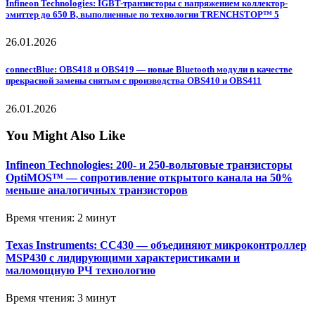
Infineon Technologies: IGBT-транзисторы с напряжением коллектор-
эмиттер до 650 В, выполненные по технологии TRENCHSTOP™ 5
26.01.2026
connectBlue: OBS418 и OBS419 — новые Bluetooth модули в качестве
прекрасной замены снятым с производства OBS410 и OBS411
26.01.2026
You Might Also Like
Infineon Technologies: 200- и 250-вольтовые транзисторы
OptiMOS™ — сопротивление открытого канала на 50%
меньше аналогичных транзисторов
Время чтения: 2 минут
Texas Instruments: CC430 — объединяют микроконтроллер
MSP430 с лидирующими характеристиками и
маломощную РЧ технологию
Время чтения: 3 минут