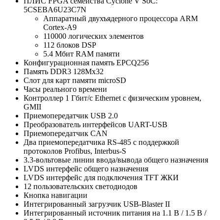
ПЛИС FPGA семейства Cyclone V SoC:
5CSEBA6U23C7N
Аппаратный двухъядерного процессора ARM
Cortex-A9
110000 логических элементов
112 блоков DSP
5.4 Мбит RAM памяти
Конфигурационная память EPCQ256
Память DDR3 128Мх32
Слот для карт памяти microSD
Часы реального времени
Контроллер 1 Гбит/с Ethernet с физическим уровнем,
GMII
Приемопередатчик USB 2.0
Преобразователь интерфейсов UART-USB
Приемопередатчик CAN
Два приемопередатчика RS-485 с поддержкой
протоколов Profibus, Interbus-S
3.3-вольтовые линии ввода/вывода общего назначения
LVDS интерфейс общего назначения
LVDS интерфейс для подключения TFT ЖКИ
12 пользовательских светодиодов
Кнопка навигации
Интегрированный загрузчик USB-Blaster II
Интегрированный источник питания на 1.1 В / 1.5 В /