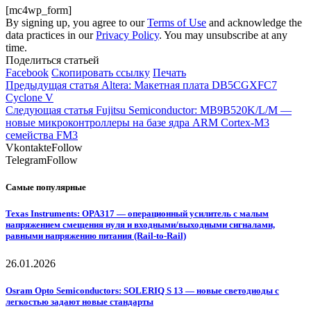
[mc4wp_form]
By signing up, you agree to our
Terms of Use
and acknowledge the
data practices in our
Privacy Policy
. You may unsubscribe at any
time.
Поделиться статьей
Facebook
Скопировать ссылку
Печать
Предыдущая статья
Altera: Макетная плата DB5CGXFC7
Cyclone V
Следующая статья
Fujitsu Semiconductor: MB9B520K/L/M —
новые микроконтроллеры на базе ядра ARM Cortex-M3
семейства FM3
Vkontakte
Follow
Telegram
Follow
Самые популярные
Texas Instruments: OPA317 — операционный усилитель с малым
напряжением смещения нуля и входными/выходными сигналами,
равными напряжению питания (Rail-to-Rail)
26.01.2026
Osram Opto Semiconductors: SOLERIQ S 13 — новые светодиоды с
легкостью задают новые стандарты