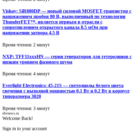
Vishay: SiR880DP — новый силовой MOSFET-транзистор с
напряжением пробоя 80 В, выполненный по технологии
ThunderFET™, является первым в отрасли с
сопротивлением открытого канала 8.5 мОм при
напряжении затвора 4.5 В
Время чтения: 2 минут
NXP: TFF11xxxHN — серия генераторов для гетеродинов с
низким уровнем фазового шума
Время чтения: 4 минут
Everlight Electronics: 45-21S — светодиоды белого цвета
свечения с выходной мощностью 0.1 Вт и 0.2 Вт в корпусе
типоразмера 3020
Время чтения: 3 минут
ebvnews.ru
Welcome Back!
Sign in to your account