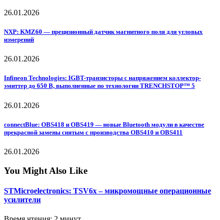
26.01.2026
NXP: KMZ60 — прецизионный датчик магнитного поля для угловых
измерений
26.01.2026
Infineon Technologies: IGBT-транзисторы с напряжением коллектор-
эмиттер до 650 В, выполненные по технологии TRENCHSTOP™ 5
26.01.2026
connectBlue: OBS418 и OBS419 — новые Bluetooth модули в качестве
прекрасной замены снятым с производства OBS410 и OBS411
26.01.2026
You Might Also Like
STMicroelectronics: TSV6x – микромощные операционные
усилители
Время чтения: 2 минут