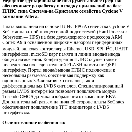
Недорогое функциональное инструментальное средство
обеспечивает разработку и отладку приложений на базе
ПЛИС типа Система-на-Кристалле семейства Cyclone V
компании Altera.
Плата выполнена на основе ПЛИС FPGA сеиейства Cyclone V
SoC с аппаратной процессорной подсистемой (Hard Processor
Subsystem — HPS) на базе двухъядерного процессора ARM
Cortex-A9 и оснащенной широким набором периферийных
2
модулей, включая контроллеры Ethernet, USB, SPI, I
C, UART
интерфейсов, microSD карт памяти и линии ввода/вывода
общего назначения. Конфигурация ПЛИС осуществляется
посредством последовательной FLASH памяти по QSPI
интерфейсу. Порты ввода/вывода ПЛИС подключены к
нескольким разъемам, обеспечивая поддержку как
однополярных 3.3-вольтовых сигналов, так и
дифференциальных LVDS сигналов. Специализированный
разъем LVDS интерфейса позволяет подключить модуль
Trisendo CMOS датчика изображения от компании EBV.
Дополнительный разъем на нижней стороне платы SoCrates
обеспечивает подключение TFT индикатора с LVDS
интерфейсом.
Отличительные особенности: