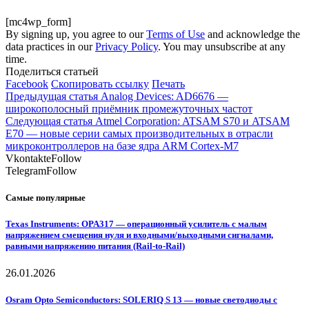
[mc4wp_form]
By signing up, you agree to our
Terms of Use
and acknowledge the
data practices in our
Privacy Policy
. You may unsubscribe at any
time.
Поделиться статьей
Facebook
Скопировать ссылку
Печать
Предыдущая статья
Analog Devices: AD6676 —
широкополосный приёмник промежуточных частот
Следующая статья
Atmel Corporation: ATSAM S70 и ATSAM
E70 — новые серии самых производительных в отрасли
микроконтроллеров на базе ядра ARM Cortex-M7
Vkontakte
Follow
Telegram
Follow
Самые популярные
Texas Instruments: OPA317 — операционный усилитель с малым
напряжением смещения нуля и входными/выходными сигналами,
равными напряжению питания (Rail-to-Rail)
26.01.2026
Osram Opto Semiconductors: SOLERIQ S 13 — новые светодиоды с