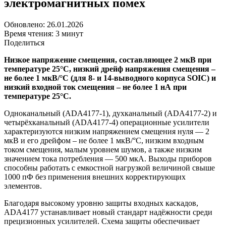
электромагнитных помех
Обновлено: 26.01.2026
Время чтения: 3 минут
Поделиться
Низкое напряжение смещения, составляющее 2 мкВ при
температуре 25°C, низкий дрейф напряжения смещения –
не более 1 мкВ/°C (для 8- и 14-выводного корпуса SOIC) и
низкий входной ток смещения – не более 1 нА при
температуре 25°C.
Одноканальный (ADA4177-1), духканальный (ADA4177-2) и
четырёхканальный (ADA4177-4) операционные усилители
характеризуются низким напряжением смещения нуля — 2
мкВ и его дрейфом – не более 1 мкВ/°C, низким входным
током смещения, малым уровнем шумов, а также низким
значением тока потребления — 500 мкА. Выходы приборов
способны работать с емкостной нагрузкой величиной свыше
1000 пФ без применения внешних корректирующих
элементов.
Благодаря высокому уровню защиты входных каскадов,
ADA4177 устанавливает новый стандарт надёжности среди
прецизионных усилителей. Схема защиты обеспечивает