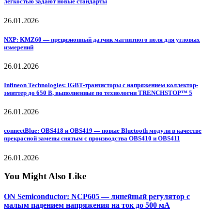
легкостью задают новые стандарты
26.01.2026
NXP: KMZ60 — прецизионный датчик магнитного поля для угловых
измерений
26.01.2026
Infineon Technologies: IGBT-транзисторы с напряжением коллектор-
эмиттер до 650 В, выполненные по технологии TRENCHSTOP™ 5
26.01.2026
connectBlue: OBS418 и OBS419 — новые Bluetooth модули в качестве
прекрасной замены снятым с производства OBS410 и OBS411
26.01.2026
You Might Also Like
ON Semiconductor: NCP605 — линейный регулятор с
малым падением напряжения на ток до 500 мА