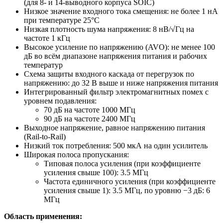
(для 8- и 14-выводного корпуса SOIC)
Низкое значение входного тока смещения: не более 1 нА
при температуре 25°C
Низкая плотность шума напряжения: 8 нВ/√Гц на
частоте 1 кГц
Высокое усиление по напряжению (AVO): не менее 100
дБ во всём диапазоне напряжения питания и рабочих
температур
Схема защиты входного каскада от перегрузок по
напряжению: до 32 В выше и ниже напряжения питания
Интегрированный фильтр электромагнитных помех с
уровнем подавления:
70 дБ на частоте 1000 МГц
90 дБ на частоте 2400 МГц
Выходное напряжение, равное напряжению питания
(Rail-to-Rail)
Низкий ток потребления: 500 мкА на один усилитель
Широкая полоса пропускания:
Типовая полоса усиления (при коэффициенте
усиления свыше 100): 3.5 МГц
Частота единичного усиления (при коэффициенте
усиления свыше 1): 3.5 МГц, по уровню −3 дБ: 6
МГц
Область применения: