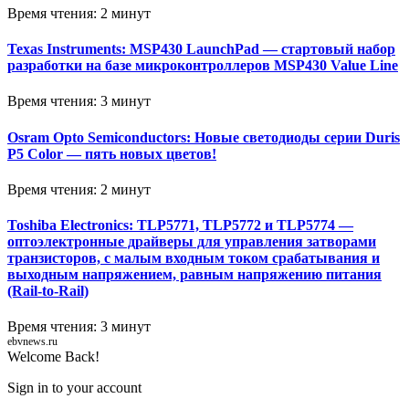
Время чтения: 2 минут
Texas Instruments: MSP430 LaunchPad — стартовый набор
разработки на базе микроконтроллеров MSP430 Value Line
Время чтения: 3 минут
Osram Opto Semiconductors: Новые светодиоды серии Duris
P5 Color — пять новых цветов!
Время чтения: 2 минут
Toshiba Electronics: TLP5771, TLP5772 и TLP5774 —
оптоэлектронные драйверы для управления затворами
транзисторов, с малым входным током срабатывания и
выходным напряжением, равным напряжению питания
(Rail-to-Rail)
Время чтения: 3 минут
ebvnews.ru
Welcome Back!
Sign in to your account