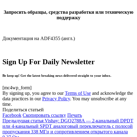
Запросить образцы, средства разработки или техническую
поддержку
Документация на ADF4355 (англ.)
Sign Up For Daily Newsletter
Be keep up! Get the latest breaking news delivered straight to your inbox.
[mc4wp_form]
By signing up, you agree to our
Terms of Use
and acknowledge the
data practices in our
Privacy Policy
. You may unsubscribe at any
time.
Поделиться статьей
Facebook
Скопировать ссылку
Печать
Предыдущая статья
Vishay: DGQ2788A — 2-канальный DPDT
или 4-канальный SPDT аналоговый переключатель с полосой
пропускания 338 МГц и сопротивлением открытого канала