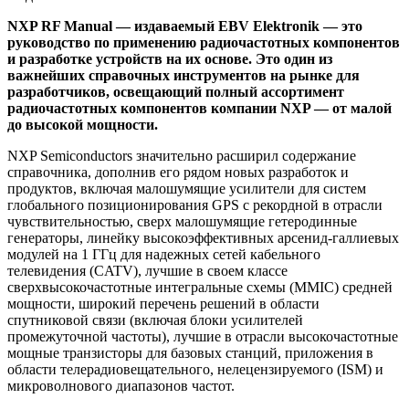
NXP RF Manual — издаваемый EBV Elektronik — это
руководство по применению радиочастотных компонентов
и разработке устройств на их основе. Это один из
важнейших справочных инструментов на рынке для
разработчиков, освещающий полный ассортимент
радиочастотных компонентов компании NXP — от малой
до высокой мощности.
NXP Semiconductors значительно расширил содержание
справочника, дополнив его рядом новых разработок и
продуктов, включая малошумящие усилители для систем
глобального позиционирования GPS с рекордной в отрасли
чувствительностью, сверх малошумящие гетеродинные
генераторы, линейку высокоэффективных арсенид-галлиевых
модулей на 1 ГГц для надежных сетей кабельного
телевидения (CATV), лучшие в своем классе
сверхвысокочастотные интегральные схемы (MMIC) средней
мощности, широкий перечень решений в области
спутниковой связи (включая блоки усилителей
промежуточной частоты), лучшие в отрасли высокочастотные
мощные транзисторы для базовых станций, приложения в
области телерадиовещательного, нелецензируемого (ISM) и
микроволнового диапазонов частот.