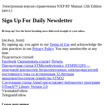
Электронная версия справочника NXP RF Manual 12th Edition
(англ.)
Sign Up For Daily Newsletter
Be keep up! Get the latest breaking news delivered straight to your inbox.
[mc4wp_form]
By signing up, you agree to our
Terms of Use
and acknowledge the
data practices in our
Privacy Policy
. You may unsubscribe at any
time.
Поделиться статьей
Facebook
Скопировать ссылку
Печать
Предыдущая статья
STMicroelectronics: STSPIN32F0 —
передовой контроллер бесколлекторных электродвигателей
постоянного тока со встроенным 32-битным
микроконтроллером семейства STM32
Следующая статья
Atmel представляет библиотеку программ
QTouch™ Library Version 2.0
Vkontakte
Follow
Telegram
Follow
Самые популярные