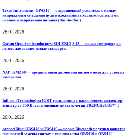
Texas Instruments: OPA317 — операционный усилитель с малым
напряжением смещения нуля и входными/выходными сигналами,
равными напряжению питания (Rail-to-Rail)
26.01.2026
Osram Opto Semiconductors: SOLERIQ S 13 — новые светодиоды с
легкостью задают новые стандарты
26.01.2026
NXP: KMZ60 — прецизионный датчик магнитного поля для угловых
измерений
26.01.2026
Infineon Technologies: IGBT-транзисторы с напряжением коллектор-
эмиттер до 650 В, выполненные по технологии TRENCHSTOP™ 5
26.01.2026
connectBlue: OBS418 и OBS419 — новые Bluetooth модули в качестве
прекрасной замены снятым с производства OBS410 и OBS411