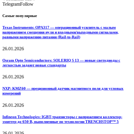
Telegram
Follow
Самые популярные
Texas Instruments: OPA317 — операционный усилитель с малым
напряжением смещения нуля и входными/выходными сигналами,
равными напряжению питания (Rail-to-Rail)
26.01.2026
Osram Opto Semiconductors: SOLERIQ S 13 — новые светодиоды с
легкостью задают новые стандарты
26.01.2026
NXP: KMZ60 — прецизионный датчик магнитного поля для угловых
измерений
26.01.2026
Infineon Technologies: IGBT-транзисторы с напряжением коллектор-
эмиттер до 650 В, выполненные по технологии TRENCHSTOP™ 5
26.01.2026