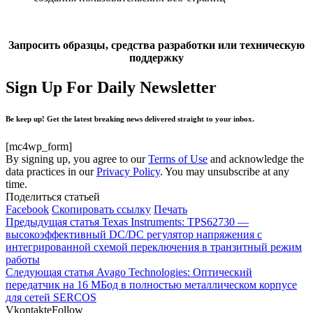
Запросить образцы, средства разработки или техническую
поддержку
Sign Up For Daily Newsletter
Be keep up! Get the latest breaking news delivered straight to your inbox.
[mc4wp_form]
By signing up, you agree to our
Terms of Use
and acknowledge the
data practices in our
Privacy Policy
. You may unsubscribe at any
time.
Поделиться статьей
Facebook
Скопировать ссылку
Печать
Предыдущая статья
Texas Instruments: TPS62730 —
высокоэффективный DC/DC регулятор напряжения с
интегрированной схемой переключения в транзитный режим
работы
Следующая статья
Avago Technologies: Оптический
передатчик на 16 МБод в полностью металлическом корпусе
для сетей SERCOS
Vkontakte
Follow