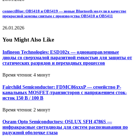
connectBlue: OBS418 и OBS419 — новые Bluetooth модули в качестве
прекрасной замены снятым с производства OBS410 и OBS411
26.01.2026
You Might Also Like
Infineon Technologies: ESD102x — однонаправленные
диоды со сверхмалой паразитной емкостью для защиты от
статических разрядов и переходных процессов
Время чтения: 4 минут
Fairchild Semiconductor: FDMC86xxxP — семейство P-
канальных MOSFET-транзисторов с напряжением сток-
исток 150 В / 100 В
Время чтения: 2 минут
Osram Opto Semiconductors: OSLUX SFH 4786S —
инфракрасные светодиоды для систем распознавания по
радужной оболочке глаза