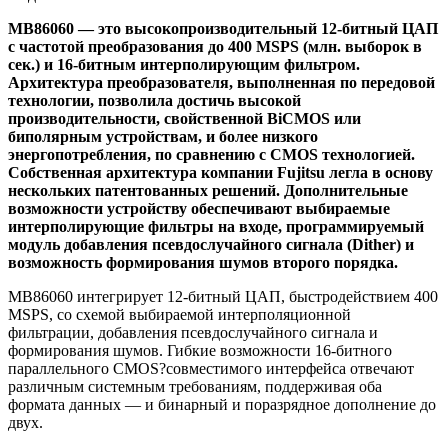
MB86060 — это высокопроизводительный 12-битный ЦАП
с частотой преобразования до 400 MSPS (млн. выборок в
сек.) и 16-битным интерполирующим фильтром.
Архитектура преобразователя, выполненная по передовой
технологии, позволила достичь высокой
производительности, свойственной BiCMOS или
биполярным устройствам, и более низкого
энергопотребления, по сравнению с CMOS технологией.
Собственная архитектура компании Fujitsu легла в основу
нескольких патентованных решений. Дополнительные
возможности устройству обеспечивают выбираемые
интерполирующие фильтры на входе, программируемый
модуль добавления псевдослучайного сигнала (Dither) и
возможность формирования шумов второго порядка.
MB86060 интегрирует 12-битный ЦАП, быстродействием 400
MSPS, со схемой выбираемой интерполяционной
фильтрации, добавления псевдослучайного сигнала и
формирования шумов. Гибкие возможности 16-битного
параллельного CMOS?совместимого интерфейса отвечают
различным системным требованиям, поддерживая оба
формата данных — и бинарный и поразрядное дополнение до
двух.