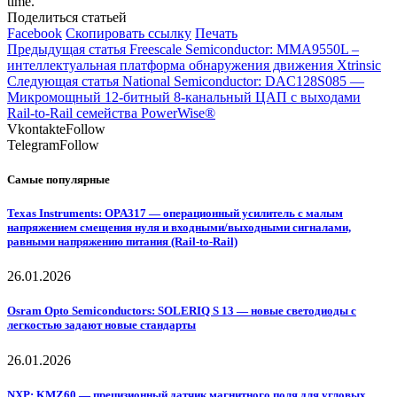
time.
Поделиться статьей
Facebook
Скопировать ссылку
Печать
Предыдущая статья
Freescale Semiconductor: MMA9550L –
интеллектуальная платформа обнаружения движения Xtrinsic
Следующая статья
National Semiconductor: DAC128S085 —
Микромощный 12-битный 8-канальный ЦАП с выходами
Rail-to-Rail семейства PowerWise®
Vkontakte
Follow
Telegram
Follow
Самые популярные
Texas Instruments: OPA317 — операционный усилитель с малым
напряжением смещения нуля и входными/выходными сигналами,
равными напряжению питания (Rail-to-Rail)
26.01.2026
Osram Opto Semiconductors: SOLERIQ S 13 — новые светодиоды с
легкостью задают новые стандарты
26.01.2026
NXP: KMZ60 — прецизионный датчик магнитного поля для угловых