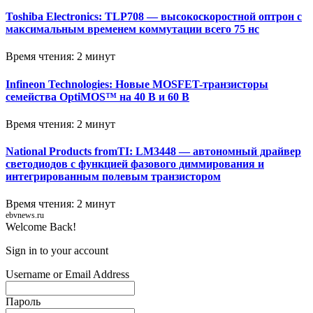
Toshiba Electronics: TLP708 — высокоскоростной оптрон с
максимальным временем коммутации всего 75 нс
Время чтения: 2 минут
Infineon Technologies: Новые MOSFET-транзисторы
семейства OptiMOS™ на 40 В и 60 В
Время чтения: 2 минут
National Products fromTI: LM3448 — автономный драйвер
светодиодов с функцией фазового диммирования и
интегрированным полевым транзистором
Время чтения: 2 минут
ebvnews.ru
Welcome Back!
Sign in to your account
Username or Email Address
Пароль