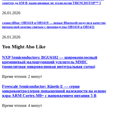
эмиттер до 650 В, выполненные по технологии TRENCHSTOP™ 5
26.01.2026
connectBlue: OBS418 и OBS419 — новые Bluetooth модули в качестве
прекрасной замены снятым с производства OBS410 и OBS411
26.01.2026
You Might Also Like
NXP Semiconductors: BGU6102 — широкополосный
кремниевый малошумящий усилитель MMIC
(монолитная микроволновая интегральная схема)
Время чтения: 2 минут
Freescale Semiconductor: Kinetis E — серия
микроконтроллеров повышенной надежности на основе
ядра ARM Cortex-M0+ с напряжением питания 5 В
Время чтения: 4 минут