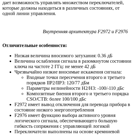
дает возможность управлять множеством переключателей,
которые должны находиться в различных состояниях, от
одной линии управления.
Внутренняя архитектура F2972 и F2976
Отличительные особенности:
Низкая величина вносимого затухания: 0.36 дБ
Величина ослабления сигнала в разомкнутом состоянии
ключа на частоте 2 ГГц: не менее 42 дБ
Чрезвычайно низкие вносимые искажения сигнала:
Входные точки пересечения второго и третьего
порядков IIP2/IIP3: 120/77 дБм
Параметры нелинейности H2/H3: -100/-110 дБс
Композитные биения второго и третьего порядка
CSO/CTB: более 100/100 дБс
F2972 имеет вывод отключения для перевода прибора в
состояние низкого энергопотребления
F2976 имеет функцию выбора активного уровня
логического сигнала, обеспечивающего большую
гибкость сопряжения с управляющей логикой
Переключатели выполнены на основе кремниевой