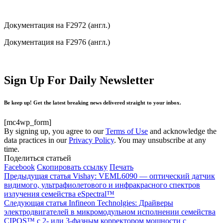
Документация на F2972 (англ.)
Документация на F2976 (англ.)
Sign Up For Daily Newsletter
Be keep up! Get the latest breaking news delivered straight to your inbox.
[mc4wp_form]
By signing up, you agree to our
Terms of Use
and acknowledge the
data practices in our
Privacy Policy
. You may unsubscribe at any
time.
Поделиться статьей
Facebook
Скопировать ссылку
Печать
Предыдущая статья
Vishay: VEML6090 — оптический датчик
видимого, ультрафиолетового и инфракрасного спектров
излучения семейства eSpectral™
Следующая статья
Infineon Technolgies: Драйверы
электродвигателей в микромодульном исполнении семейства
CIPOS™ с 2- или 3-фазным корректором мощности с