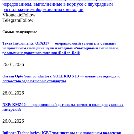
чередованием, выполненные в корпусе с двухрядным
расположением формованных выводов
Vkontakte
Follow
Telegram
Follow
Самые популярные
Texas Instruments: OPA317 — операционный усилитель с малым
напряжением смещения нуля и входными/выходными сигналами,
равными напряжению питания (Rail-to-Rail)
26.01.2026
Osram Opto Semiconductors: SOLERIQ S 13 — новые светодиоды с
легкостью задают новые стандарты
26.01.2026
NXP: KMZ60 — прецизионный датчик магнитного поля для угловых
измерений
26.01.2026
Infineon Technologies: IGBT-транзисторы с напряжением коллектор-