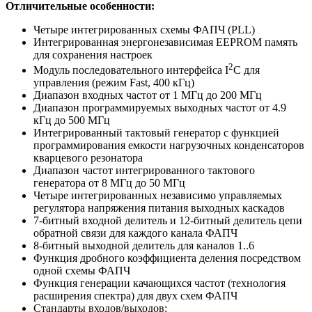
Отличительные особенности:
Четыре интегрированных схемы ФАПЧ (PLL)
Интегрированная энергонезависимая EEPROM память
для сохранения настроек
2
Модуль последовательного интерфейса I
C для
управления (режим Fast, 400 кГц)
Диапазон входных частот от 1 МГц до 200 МГц
Диапазон программируемых выходных частот от 4.9
кГц до 500 МГц
Интегрированный тактовый генератор с функцией
программирования емкости нагрузочных конденсаторов
кварцевого резонатора
Диапазон частот интегрированного тактового
генератора от 8 МГц до 50 МГц
Четыре интегрированных независимо управляемых
регулятора напряжения питания выходных каскадов
7-битный входной делитель и 12-битный делитель цепи
обратной связи для каждого канала ФАПЧ
8-битный выходной делитель для каналов 1..6
Функция дробного коэффициента деления посредством
одной схемы ФАПЧ
Функция генерации качающихся частот (технология
расширения спектра) для двух схем ФАПЧ
Стандарты входов/выходов: