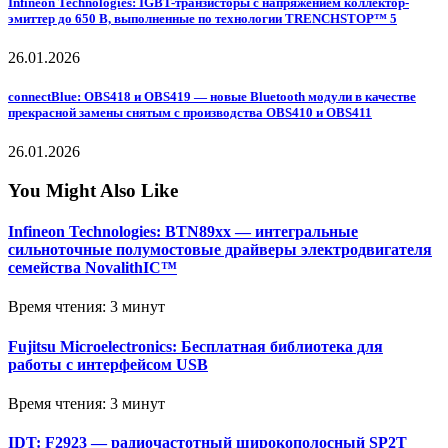
Infineon Technologies: IGBT-транзисторы с напряжением коллектор-
эмиттер до 650 В, выполненные по технологии TRENCHSTOP™ 5
26.01.2026
connectBlue: OBS418 и OBS419 — новые Bluetooth модули в качестве
прекрасной замены снятым с производства OBS410 и OBS411
26.01.2026
You Might Also Like
Infineon Technologies: BTN89xx — интегральные
сильноточные полумостовые драйверы электродвигателя
семейства NovalithIC™
Время чтения: 3 минут
Fujitsu Microelectronics: Бесплатная библиотека для
работы с интерфейсом USB
Время чтения: 3 минут
IDT: F2923 — радиочастотный широкополосный SP2T