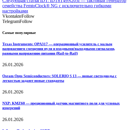
Следующая статья
IDT: IDT8T49N203I — тактовый генератор
семейства FemtoClock® NG с исключительно гибкими
настройками
Vkontakte
Follow
Telegram
Follow
Самые популярные
Texas Instruments: OPA317 — операционный усилитель с малым
напряжением смещения нуля и входными/выходными сигналами,
равными напряжению питания (Rail-to-Rail)
26.01.2026
Osram Opto Semiconductors: SOLERIQ S 13 — новые светодиоды с
легкостью задают новые стандарты
26.01.2026
NXP: KMZ60 — прецизионный датчик магнитного поля для угловых
измерений
26.01.2026