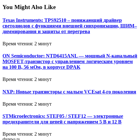
You Might Also Like
Texas Instruments: TPS92510 – понижающий драйвер
светодиодов с функциями внешней синхронизации, ШИМ–
диммирования и защиты от перегрева
Время чтения: 2 минут
ON Semiconductor: NTD6415ANL — мощный N-канальный
MOSFET-транзистор с управлением логическим уровнем
на 100 В, 56 мОм, в корпусе DPAK
Время чтения: 2 минут
NXP: Новые транзисторы с малым VCEsat 4-го поколения
Время чтения: 2 минут
STMicroelectronics: STEF05 / STEF12 — электронные
предохранители для цепей с напряжением 5 В и 12 В
Время чтения: 2 минут
ebvnews.ru