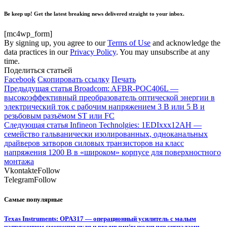
Be keep up! Get the latest breaking news delivered straight to your inbox.
[mc4wp_form]
By signing up, you agree to our
Terms of Use
and acknowledge the
data practices in our
Privacy Policy
. You may unsubscribe at any
time.
Поделиться статьей
Facebook
Скопировать ссылку
Печать
Предыдущая статья
Broadcom: AFBR-POC406L —
высокоэффективный преобразователь оптической энергии в
электрический ток с рабочим напряжением 3 В или 5 В и
резьбовым разъёмом ST или FC
Следующая статья
Infineon Technolgies: 1EDIxxx12AH —
семейство гальванически изолированных, одноканальных
драйверов затворов силовых транзисторов на класс
напряжения 1200 В в «широком» корпусе для поверхностного
монтажа
Vkontakte
Follow
Telegram
Follow
Самые популярные
Texas Instruments: OPA317 — операционный усилитель с малым
напряжением смещения нуля и входными/выходными сигналами,