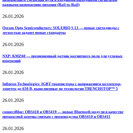
равными напряжению питания (Rail-to-Rail)
26.01.2026
Osram Opto Semiconductors: SOLERIQ S 13 — новые светодиоды с
легкостью задают новые стандарты
26.01.2026
NXP: KMZ60 — прецизионный датчик магнитного поля для угловых
измерений
26.01.2026
Infineon Technologies: IGBT-транзисторы с напряжением коллектор-
эмиттер до 650 В, выполненные по технологии TRENCHSTOP™ 5
26.01.2026
connectBlue: OBS418 и OBS419 — новые Bluetooth модули в качестве
прекрасной замены снятым с производства OBS410 и OBS411
26.01.2026