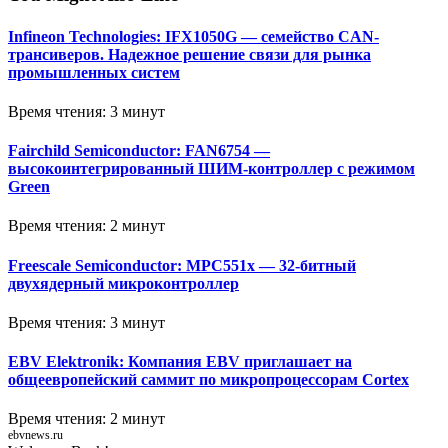
Infineon Technologies: IFX1050G — семейство CAN-
трансиверов. Надежное решение связи для рынка
промышленных систем
Время чтения: 3 минут
Fairchild Semiconductor: FAN6754 —
высокоинтегрированный ШИМ-контроллер с режимом
Green
Время чтения: 2 минут
Freescale Semiconductor: MPC551x — 32-битный
двухядерный микроконтроллер
Время чтения: 3 минут
EBV Elektronik: Компания EBV приглашает на
общеевропейский саммит по микропроцессорам Cortex
Время чтения: 2 минут
ebvnews.ru