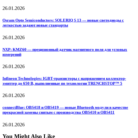
26.01.2026
Osram Opto Semiconductors: SOLERIQ S 13 — новые светодиоды с
легкостью задают новые стандарты
26.01.2026
NXP: KMZ60 — прецизионный датчик магнитного поля для угловых
измерений
26.01.2026
Infineon Technologies: IGBT-транзисторы с напряжением коллектор-
эмиттер до 650 В, выполненные по технологии TRENCHSTOP™ 5
26.01.2026
connectBlue: OBS418 и OBS419 — новые Bluetooth модули в качестве
прекрасной замены снятым с производства OBS410 и OBS411
26.01.2026
You Might Also Like