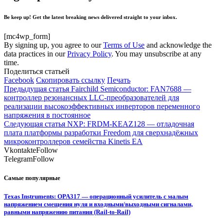
Be keep up! Get the latest breaking news delivered straight to your inbox.
[mc4wp_form]
By signing up, you agree to our
Terms of Use
and acknowledge the
data practices in our
Privacy Policy
. You may unsubscribe at any
time.
Поделиться статьей
Facebook
Скопировать ссылку
Печать
Предыдущая статья
Fairchild Semiconductor: FAN7688 —
контроллер резонансных LLC-преобразователей для
реализации высокоэффективных инверторов переменного
напряжения в постоянное
Следующая статья
NXP: FRDM-KEAZ128 — отладочная
плата платформы разработки Freedom для сверхнадёжных
микроконтроллеров семейства Kinetis EA
Vkontakte
Follow
Telegram
Follow
Самые популярные
Texas Instruments: OPA317 — операционный усилитель с малым
напряжением смещения нуля и входными/выходными сигналами,
равными напряжению питания (Rail-to-Rail)