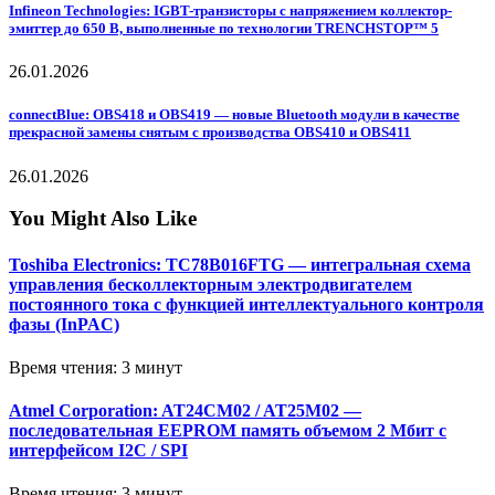
Infineon Technologies: IGBT-транзисторы с напряжением коллектор-
эмиттер до 650 В, выполненные по технологии TRENCHSTOP™ 5
26.01.2026
connectBlue: OBS418 и OBS419 — новые Bluetooth модули в качестве
прекрасной замены снятым с производства OBS410 и OBS411
26.01.2026
You Might Also Like
Toshiba Electronics: TC78B016FTG — интегральная схема
управления бесколлекторным электродвигателем
постоянного тока с функцией интеллектуального контроля
фазы (InPAC)
Время чтения: 3 минут
Atmel Corporation: AT24CM02 / AT25M02 —
последовательная EEPROM память объемом 2 Мбит с
интерфейсом I2C / SPI
Время чтения: 3 минут