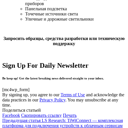
приборов
Панельная подсветка
Точечные источники света
Уличные и дорожные светильники
Запросить образцы, средства разработки или техническую
поддержку
Sign Up For Daily Newsletter
Be keep up! Get the latest breaking news delivered straight to your inbox.
[mc4wp_form]
By signing up, you agree to our
Terms of Use
and acknowledge the
data practices in our
Privacy Policy
. You may unsubscribe at any
time.
Поделиться статьей
Facebook
Скопировать ссылку
Печать
Предыдущая статья
LS Research: TiWiConnect — комплексная
платформа для подключения устройств к облачным сервисам