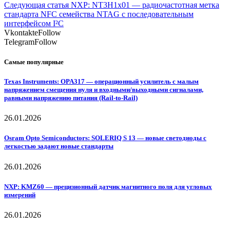
Следующая статья
NXP: NT3H1x01 — радиочастотная метка
стандарта NFC семейства NTAG с последовательным
интерфейсом I²C
Vkontakte
Follow
Telegram
Follow
Самые популярные
Texas Instruments: OPA317 — операционный усилитель с малым
напряжением смещения нуля и входными/выходными сигналами,
равными напряжению питания (Rail-to-Rail)
26.01.2026
Osram Opto Semiconductors: SOLERIQ S 13 — новые светодиоды с
легкостью задают новые стандарты
26.01.2026
NXP: KMZ60 — прецизионный датчик магнитного поля для угловых
измерений
26.01.2026