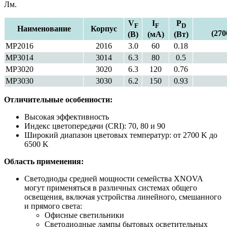
Лм.
V
I
P
F
F
D
Наименование
Корпус
(270
(В)
(мА)
(Вт)
MP2016
2016
3.0
60
0.18
MP3014
3014
6.3
80
0.5
MP3020
3020
6.3
120
0.76
MP3030
3030
6.2
150
0.93
Отличительные особенности:
Высокая эффективность
Индекс цветопередачи (CRI): 70, 80 и 90
Широкий диапазон цветовых температур: от 2700 K до
6500 K
Область применения:
Светодиоды средней мощности семейства XNOVA
могут применяться в различных системах общего
освещения, включая устройства линейного, смешанного
и прямого света:
Офисные светильники
Светодиодные лампы бытовых осветительных