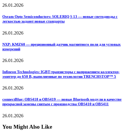
26.01.2026
Osram Opto Semiconductors: SOLERIQ S 13 — новые светодиоды с
легкостью задают новые стандарты
26.01.2026
NXP: KMZ60 — прецизионный датчик магнитного поля для угловых
измерений
26.01.2026
Infineon Technologies: IGBT-транзисторы с напряжением коллектор-
эмиттер до 650 В, выполненные по технологии TRENCHSTOP™ 5
26.01.2026
connectBlue: OBS418 и OBS419 — новые Bluetooth модули в качестве
прекрасной замены снятым с производства OBS410 и OBS411
26.01.2026
You Might Also Like