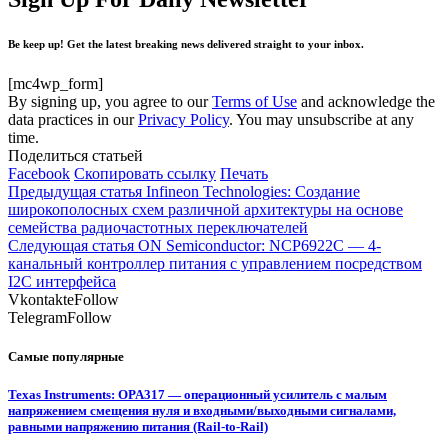
Be keep up! Get the latest breaking news delivered straight to your inbox.
[mc4wp_form]
By signing up, you agree to our
Terms of Use
and acknowledge the
data practices in our
Privacy Policy
. You may unsubscribe at any
time.
Поделиться статьей
Facebook
Скопировать ссылку
Печать
Предыдущая статья
Infineon Technologies: Создание
широкополосных схем различной архитектуры на основе
семейства радиочастотных переключателей
Следующая статья
ON Semiconductor: NCP6922C — 4-
канальный контроллер питания с управлением посредством
I2C интерфейса
Vkontakte
Follow
Telegram
Follow
Самые популярные
Texas Instruments: OPA317 — операционный усилитель с малым
напряжением смещения нуля и входными/выходными сигналами,
равными напряжению питания (Rail-to-Rail)