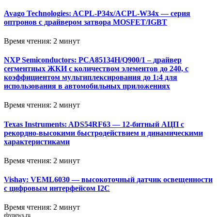
Avago Technologies: ACPL-P34x/ACPL-W34x — серия
оптронов с драйвером затвора MOSFET/IGBT
Время чтения: 2 минут
NXP Semiconductors: PCA85134H/Q900/1 – драйвер
сегментных ЖКИ с количеством элементов до 240, с
коэффициентом мультиплексирования до 1:4 для
использования в автомобильных приложениях
Время чтения: 2 минут
Texas Instruments: ADS54RF63 — 12-битный АЦП с
рекордно-высокими быстродействием и динамическими
характеристиками
Время чтения: 2 минут
Vishay: VEML6030 — высокоточный датчик освещенности
с цифровым интерфейсом I2C
Время чтения: 2 минут
ebvnews.ru