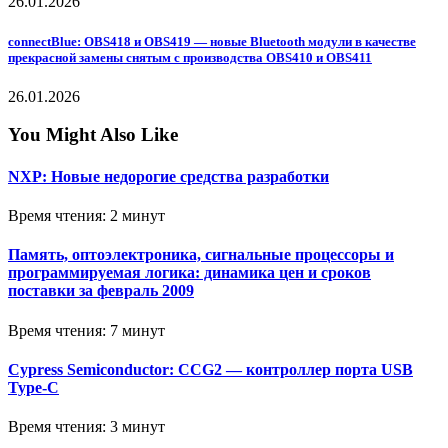
26.01.2026
connectBlue: OBS418 и OBS419 — новые Bluetooth модули в качестве
прекрасной замены снятым с производства OBS410 и OBS411
26.01.2026
You Might Also Like
NXP: Новые недорогие средства разработки
Время чтения: 2 минут
Память, оптоэлектроника, сигнальные процессоры и
программируемая логика: динамика цен и сроков
поставки за февраль 2009
Время чтения: 7 минут
Cypress Semiconductor: CCG2 — контроллер порта USB
Type-C
Время чтения: 3 минут