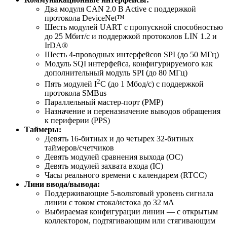
Два модуля CAN 2.0 B Active с поддержкой
протокола DeviceNet™
Шесть модулей UART с пропускной способностью
до 25 Мбит/с и поддержкой протоколов LIN 1.2 и
IrDA®
Шесть 4-проводных интерфейсов SPI (до 50 МГц)
Модуль SQI интерфейса, конфигурируемого как
дополнительный модуль SPI (до 80 МГц)
2
Пять модулей I
C (до 1 Мбод/с) с поддержкой
протокола SMBus
Параллельный мастер-порт (PMP)
Назначение и переназначение выводов обращения
к периферии (PPS)
Таймеры:
Девять 16-битных и до четырех 32-битных
таймеров/счетчиков
Девять модулей сравнения выхода (OC)
Девять модулей захвата входа (IC)
Часы реального времени с календарем (RTCC)
Лини ввода/вывода:
Поддерживающие 5-вольтовый уровень сигнала
линии с током стока/истока до 32 мА
Выбираемая конфигурации линии — с открытым
коллектором, подтягивающим или стягивающим