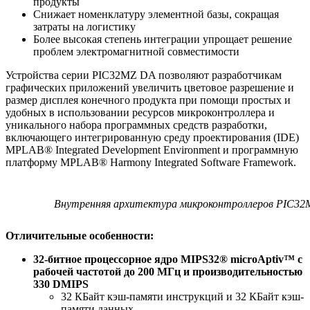
продукты
Снижает номенклатуру элементной базы, сокращая
затраты на логистику
Более высокая степень интеграции упрощает решение
проблем электромагнитной совместимости
Устройства серии PIC32MZ DA позволяют разработчикам
графических приложений увеличить цветовое разрешение и
размер дисплея конечного продукта при помощи простых и
удобных в использовании ресурсов микроконтроллера и
уникального набора программных средств разработки,
включающего интегрированную среду проектирования (IDE)
MPLAB® Integrated Development Environment и программную
платформу MPLAB® Harmony Integrated Software Framework.
Внутренняя архитектура микроконтроллеров PIC3
Отличительные особенности:
32-битное процессорное ядро MIPS32® microAptiv™ с
рабочей частотой до 200 МГц и производительностью
330 DMIPS
32 КБайт кэш-памяти инструкций и 32 КБайт кэш-
памяти данных