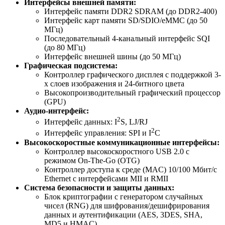
Интерфейсы внешней памяти:
Интерфейс памяти DDR2 SDRAM (до DDR2-400)
Интерфейс карт памяти SD/SDIO/eMMC (до 50
МГц)
Последовательный 4-канальный интерфейс SQI
(до 80 МГц)
Интерфейс внешней шины (до 50 МГц)
Графическая подсистема:
Контроллер графического дисплея с поддержкой 3-
х слоев изображения и 24-битного цвета
Высокопроизводительный графический процессор
(GPU)
Аудио-интерфейс:
2
Интерфейс данных: I
S, LJ/RJ
2
Интерфейс управления: SPI и I
C
Высокоскоростные коммуникационные интерфейсы:
Контроллер высокоскоростного USB 2.0 с
режимом On-The-Go (OTG)
Контроллер доступа к среде (MAC) 10/100 Мбит/с
Ethernet с интерфейсами MII и RMII
Система безопасности и защиты данных:
Блок криптографии с генератором случайных
чисел (RNG) для шифрования/дешифрирования
данных и аутентификации (AES, 3DES, SHA,
MD5 и HMAC)