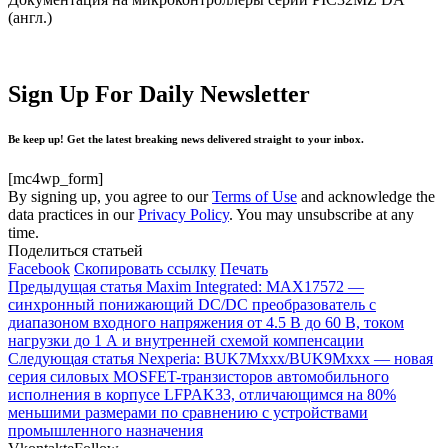
(англ.)
Sign Up For Daily Newsletter
Be keep up! Get the latest breaking news delivered straight to your inbox.
[mc4wp_form]
By signing up, you agree to our
Terms of Use
and acknowledge the
data practices in our
Privacy Policy
. You may unsubscribe at any
time.
Поделиться статьей
Facebook
Скопировать ссылку
Печать
Предыдущая статья
Maxim Integrated: MAX17572 —
синхронный понижающий DC/DC преобразователь с
диапазоном входного напряжения от 4.5 В до 60 В, током
нагрузки до 1 А и внутренней схемой компенсации
Следующая статья
Nexperia: BUK7Mxxx/BUK9Mxxx — новая
серия силовых MOSFET-транзисторов автомобильного
исполнения в корпусе LFPAK33, отличающимся на 80%
меньшими размерами по сравнению с устройствами
промышленного назначения