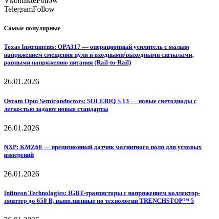
Vkontakte
Follow
Telegram
Follow
Самые популярные
Texas Instruments: OPA317 — операционный усилитель с малым
напряжением смещения нуля и входными/выходными сигналами,
равными напряжению питания (Rail-to-Rail)
26.01.2026
Osram Opto Semiconductors: SOLERIQ S 13 — новые светодиоды с
легкостью задают новые стандарты
26.01.2026
NXP: KMZ60 — прецизионный датчик магнитного поля для угловых
измерений
26.01.2026
Infineon Technologies: IGBT-транзисторы с напряжением коллектор-
эмиттер до 650 В, выполненные по технологии TRENCHSTOP™ 5