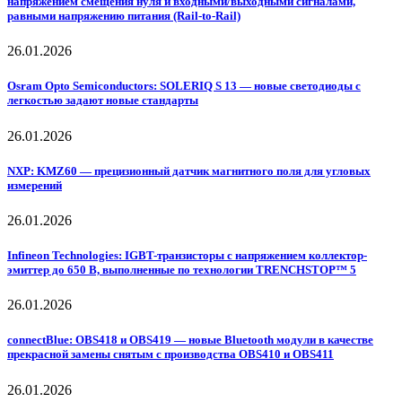
напряжением смещения нуля и входными/выходными сигналами,
равными напряжению питания (Rail-to-Rail)
26.01.2026
Osram Opto Semiconductors: SOLERIQ S 13 — новые светодиоды с
легкостью задают новые стандарты
26.01.2026
NXP: KMZ60 — прецизионный датчик магнитного поля для угловых
измерений
26.01.2026
Infineon Technologies: IGBT-транзисторы с напряжением коллектор-
эмиттер до 650 В, выполненные по технологии TRENCHSTOP™ 5
26.01.2026
connectBlue: OBS418 и OBS419 — новые Bluetooth модули в качестве
прекрасной замены снятым с производства OBS410 и OBS411
26.01.2026