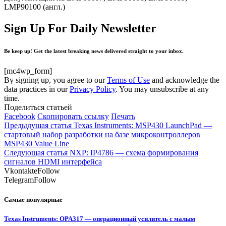
LMP90100 (англ.)
Sign Up For Daily Newsletter
Be keep up! Get the latest breaking news delivered straight to your inbox.
[mc4wp_form]
By signing up, you agree to our
Terms of Use
and acknowledge the
data practices in our
Privacy Policy
. You may unsubscribe at any
time.
Поделиться статьей
Facebook
Скопировать ссылку
Печать
Предыдущая статья
Texas Instruments: MSP430 LaunchPad —
стартовый набор разработки на базе микроконтроллеров
MSP430 Value Line
Следующая статья
NXP: IP4786 — схема формирования
сигналов HDMI интерфейса
Vkontakte
Follow
Telegram
Follow
Самые популярные
Texas Instruments: OPA317 — операционный усилитель с малым