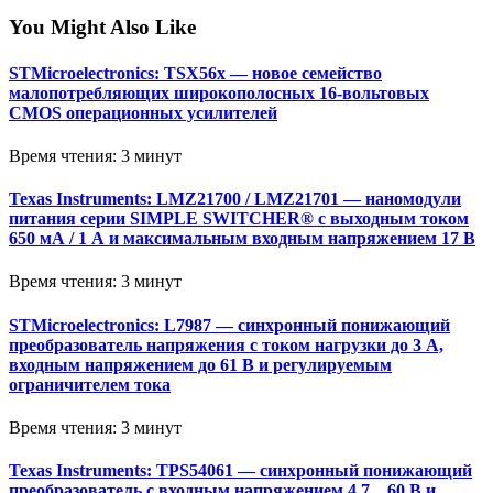
You Might Also Like
STMicroelectronics: TSX56x — новое семейство
малопотребляющих широкополосных 16-вольтовых
CMOS операционных усилителей
Время чтения: 3 минут
Texas Instruments: LMZ21700 / LMZ21701 — наномодули
питания серии SIMPLE SWITCHER® с выходным током
650 мА / 1 А и максимальным входным напряжением 17 В
Время чтения: 3 минут
STMicroelectronics: L7987 — синхронный понижающий
преобразователь напряжения с током нагрузки до 3 А,
входным напряжением до 61 В и регулируемым
ограничителем тока
Время чтения: 3 минут
Texas Instruments: TPS54061 — синхронный понижающий
преобразователь с входным напряжением 4.7…60 В и