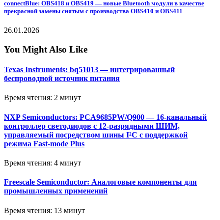
connectBlue: OBS418 и OBS419 — новые Bluetooth модули в качестве
прекрасной замены снятым с производства OBS410 и OBS411
26.01.2026
You Might Also Like
Texas Instruments: bq51013 — интегрированный
беспроводной источник питания
Время чтения: 2 минут
NXP Semiconductors: PCA9685PW/Q900 — 16-канальный
контроллер светодиодов с 12-разрядными ШИМ,
управляемый посредством шины I²C с поддержкой
режима Fast-mode Plus
Время чтения: 4 минут
Freescale Semiconductor: Аналоговые компоненты для
промышленных применений
Время чтения: 13 минут