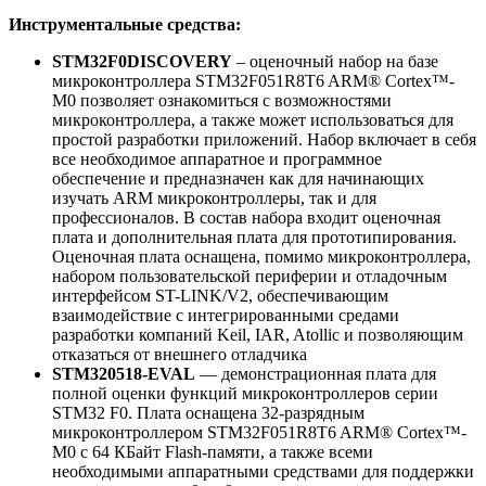
Инструментальные средства:
STM32F0DISCOVERY
– оценочный набор на базе
микроконтроллера STM32F051R8T6 ARM® Cortex™-
M0 позволяет ознакомиться с возможностями
микроконтроллера, а также может использоваться для
простой разработки приложений. Набор включает в себя
все необходимое аппаратное и программное
обеспечение и предназначен как для начинающих
изучать ARM микроконтроллеры, так и для
профессионалов. В состав набора входит оценочная
плата и дополнительная плата для прототипирования.
Оценочная плата оснащена, помимо микроконтроллера,
набором пользовательской периферии и отладочным
интерфейсом ST-LINK/V2, обеспечивающим
взаимодействие с интегрированными средами
разработки компаний Keil, IAR, Atollic и позволяющим
отказаться от внешнего отладчика
STM320518-EVAL
— демонстрационная плата для
полной оценки функций микроконтроллеров серии
STM32 F0. Плата оснащена 32-разрядным
микроконтроллером STM32F051R8T6 ARM® Cortex™-
M0 с 64 КБайт Flash-памяти, а также всеми
необходимыми аппаратными средствами для поддержки