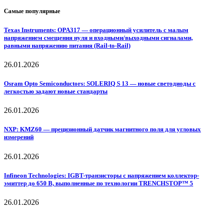
Самые популярные
Texas Instruments: OPA317 — операционный усилитель с малым
напряжением смещения нуля и входными/выходными сигналами,
равными напряжению питания (Rail-to-Rail)
26.01.2026
Osram Opto Semiconductors: SOLERIQ S 13 — новые светодиоды с
легкостью задают новые стандарты
26.01.2026
NXP: KMZ60 — прецизионный датчик магнитного поля для угловых
измерений
26.01.2026
Infineon Technologies: IGBT-транзисторы с напряжением коллектор-
эмиттер до 650 В, выполненные по технологии TRENCHSTOP™ 5
26.01.2026