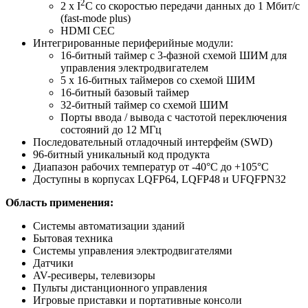
2
2 х I
C со скоростью передачи данных до 1 Мбит/с
(fast-mode plus)
HDMI CEC
Интегрированные периферийные модули:
16-битный таймер с 3-фазной схемой ШИМ для
управления электродвигателем
5 x 16-битных таймеров со схемой ШИМ
16-битный базовый таймер
32-битный таймер со схемой ШИМ
Порты ввода / вывода с частотой переключения
состояний до 12 МГц
Последовательный отладочный интерфейм (SWD)
96-битный уникальный код продукта
Диапазон рабочих температур от -40°C до +105°C
Доступны в корпусах LQFP64, LQFP48 и UFQFPN32
Область применения:
Системы автоматизации зданий
Бытовая техника
Системы управления электродвигателями
Датчики
AV-ресиверы, телевизоры
Пульты дистанционного управления
Игровые приставки и портативные консоли