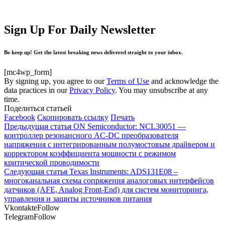
Sign Up For Daily Newsletter
Be keep up! Get the latest breaking news delivered straight to your inbox.
[mc4wp_form]
By signing up, you agree to our
Terms of Use
and acknowledge the
data practices in our
Privacy Policy
. You may unsubscribe at any
time.
Поделиться статьей
Facebook
Скопировать ссылку
Печать
Предыдущая статья
ON Semiconductor: NCL30051 —
контроллер резонансного AC-DC преобразователя
напряжения с интегрированным полумостовым драйвером и
корректором коэффициента мощности с режимом
критической проводимости
Следующая статья
Texas Instruments: ADS131E08 –
многоканальная схема сопряжения аналоговых интерфейсов
датчиков (AFE, Analog Front-End) для систем мониторинга,
управления и защиты источников питания
Vkontakte
Follow
Telegram
Follow