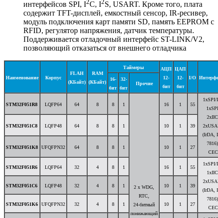
2
2
интерфейсов SPI, I
C, I
S, USART. Кроме того, плата
содержит TFT-дисплей, емкостный сенсор, IR-ресивер,
модуль подключения карт памяти SD, память EEPROM с
RFID, регулятор напряжения, датчик температуры.
Поддерживается отладочный интерфейс ST-LINK/V2,
позволяющий отказаться от внешнего отладчика
Таймеры
АЦП
ЦАП
FLAH
RAM
Наименование
Корпус
12-
12-
I/O
Интерф
16-
32-
(КБайт)
(КБайт)
Прочие
бит
бит
бит
бит
1xSPI/I
STM32F051R8
LQFP64
64
8
8
1
16
1
55
1xSPI
2xIІC
STM32F051C8
LQFP48
64
8
8
1
10
1
39
2xUSA
(IrDA, 
7816)
STM32F051K8
UFQFPN32
64
8
8
1
10
1
27
CEC
1xSPI/I
STM32F051R6
LQFP64
32
4
8
1
16
1
55
1xIІC
2xUSA
STM32F051C6
LQFP48
32
4
8
1
10
1
39
2 x WDG,
(IrDA, 
RTC,
7816)
STM32F051K6
UFQFPN32
32
4
8
1
10
1
27
24-битный
CEC
понижающий