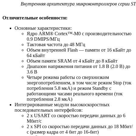
Внутренняя архитектура микроконтроллеров серии S
Отличительные особенности:
Основные характеристики:
Ядро ARM® Cortex™-M0 с производительностью
0.9 DMIPS/МГц
Тактовая частота до 48 МГц
Объем внутренней Flash — памяти от 16 кБайт до
64 кБайт
Объем памяти SRAM от 4 кБайт до 8 кБайт
Диапазон напряжения питания от 1.8 В (2.0 В) до
3.6 В
Четыре режима работы со сверхнизким
энергопотреблением, в том числе режим Stop (ток
потребления 5.8 мкА) и режим Standby с
работающими часами реального времени (ток
потребления 2.8 мкА)
Интегрированные модули высокоскоростных
последовательных интерфейсов:
2 х USART со скоростью передачи данных до 6
Мбит/с
2 х SPI со скоростью передачи данных до 18 Мбит/
с (размер кадра от 4 бит до 16-бит)