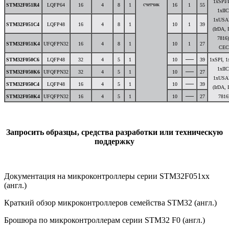
1xSPI/I
счетчик
STM32F051R4
LQFP64
16
4
8
1
16
1
55
1xIІC
1xUSA
STM32F051C4
LQFP48
16
4
8
1
10
1
39
(IrDA, 
7816)
STM32F051K4
UFQFPN32
16
4
8
1
10
1
27
CEC
—
STM32F050C6
LQFP48
32
4
5
1
10
39
1xSPI, 1
1xIІC
—
STM32F050K6
UFQFPN32
32
4
5
1
10
27
1xUSA
—
STM32F050C4
LQFP48
16
4
5
1
10
39
(IrDA, 
—
STM32F050K4
UFQFPN32
16
4
5
1
10
27
7816
Запросить образцы, средства разработки или техническую
поддержку
Документация на микроконтроллеры серии STM32F051xx
(англ.)
Краткий обзор микроконтроллеров семейства STM32 (англ.)
Брошюра по микроконтроллерам серии STM32 F0 (англ.)