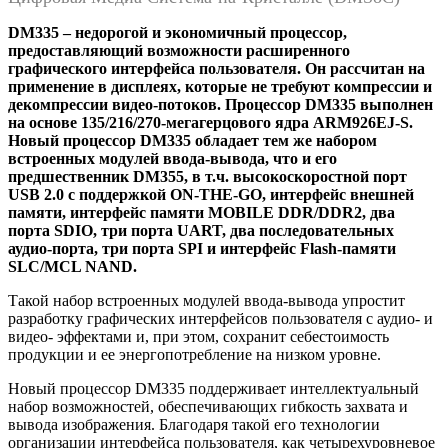
DM335 – недорогой и экономичный процессор,
предоставляющий возможности расширенного
графического интерфейса пользователя. Он рассчитан на
применение в дисплеях, которые не требуют компрессии и
декомпрессии видео-потоков. Процессор DM335 выполнен
на основе 135/216/270-мегагерцового ядра ARM926EJ-S.
Новый процессор DM335 обладает тем же набором
встроенных модулей ввода-вывода, что и его
предшественник DM355, в т.ч. высокоскоростной порт
USB 2.0 с поддержкой ON-THE-GO, интерфейс внешней
памяти, интерфейс памяти MOBILE DDR/DDR2, два
порта SDIO, три порта UART, два последовательных
аудио-порта, три порта SPI и интерфейс Flash-памяти
SLC/MCL NAND.
Такой набор встроенных модулей ввода-вывода упростит
разработку графических интерфейсов пользователя с аудио- и
видео- эффектами и, при этом, сохранит себестоимость
продукции и ее энергопотребление на низком уровне.
Новый процессор DM335 поддерживает интеллектуальный
набор возможностей, обеспечивающих гибкость захвата и
вывода изображения. Благодаря такой его технологии
организации интерфейса пользователя, как четырехуровневое