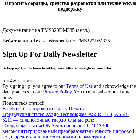
Запросить образцы, средства разработки или техническую
поддержку
Документация на TMS320DM335 (англ.)
Веб-страница Texas Instruments по TMS320DM335
Sign Up For Daily Newsletter
Be keep up! Get the latest breaking news delivered straight to your inbox.
[mc4wp_form]
By signing up, you agree to our
Terms of Use
and acknowledge the
data practices in our
Privacy Policy
. You may unsubscribe at any
time.
Поделиться статьей
Facebook
Скопировать ссылку
Печать
Предыдущая статья
Avago Technologies: ASSR-1611, ASSR-
5211 — сильноточные твердотельные реле
Следующая статья
ON Semiconductor: LC717A30UJ —
высокоинтегрированный преобразователь емкость-цифровой
код с превосходными сенсорными параметрами,