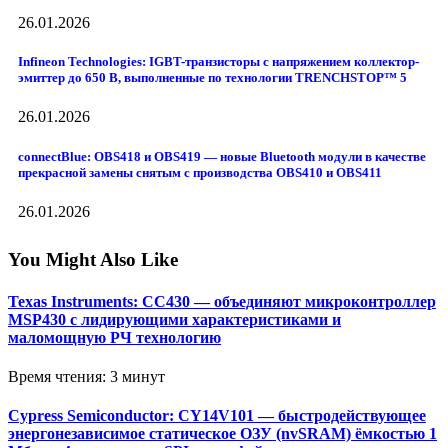
26.01.2026
Infineon Technologies: IGBT-транзисторы с напряжением коллектор-
эмиттер до 650 В, выполненные по технологии TRENCHSTOP™ 5
26.01.2026
connectBlue: OBS418 и OBS419 — новые Bluetooth модули в качестве
прекрасной замены снятым с производства OBS410 и OBS411
26.01.2026
You Might Also Like
Texas Instruments: CC430 — объединяют микроконтроллер
MSP430 с лидирующими характеристиками и
маломощную РЧ технологию
Время чтения: 3 минут
Cypress Semiconductor: CY14V101 — быстродействующее
энергонезависимое статическое ОЗУ (nvSRAM) ёмкостью 1