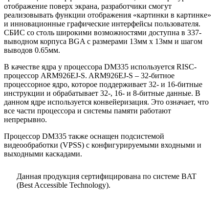
отображение поверх экрана, разработчики смогут
реализовывать функции отображения «картинки в картинке»
и инновационные графические интерфейсы пользователя.
СБИС со столь широкими возможностями доступна в 337-
выводном корпуса BGA с размерами 13мм x 13мм и шагом
выводов 0.65мм.
В качестве ядра у процессора DM335 используется RISC-
процессор ARM926EJ-S. ARM926EJ-S – 32-битное
процессорное ядро, которое поддерживает 32- и 16-битные
инструкции и обрабатывает 32-, 16- и 8-битные данные. В
данном ядре используется конвейеризация. Это означает, что
все части процессора и системы памяти работают
непрерывно.
Процессор DM335 также оснащен подсистемой
видеообработки (VPSS) с конфигурируемыми входными и
выходными каскадами.
Данная продукция сертифицирована по системе BAT
(Best Accessible Technology).