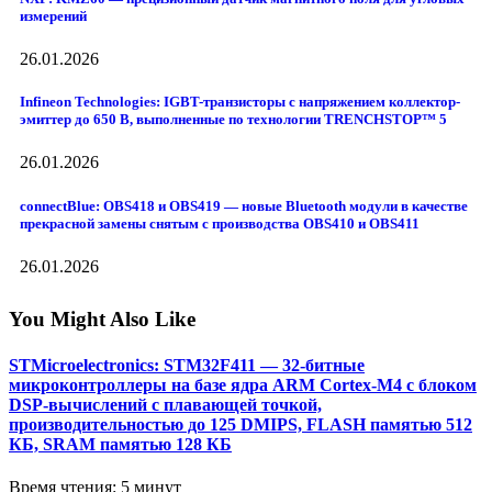
измерений
26.01.2026
Infineon Technologies: IGBT-транзисторы с напряжением коллектор-
эмиттер до 650 В, выполненные по технологии TRENCHSTOP™ 5
26.01.2026
connectBlue: OBS418 и OBS419 — новые Bluetooth модули в качестве
прекрасной замены снятым с производства OBS410 и OBS411
26.01.2026
You Might Also Like
STMicroelectronics: STM32F411 — 32-битные
микроконтроллеры на базе ядра ARM Cortex-M4 с блоком
DSP-вычислений с плавающей точкой,
производительностью до 125 DMIPS, FLASH памятью 512
КБ, SRAM памятью 128 КБ
Время чтения: 5 минут