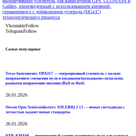
малошумящий усилитель для навигаторов GPS, GLONASS и
Galileo, произведенный с использованием кремний-
германиевого с добавлением углерода (SiGe:C)
технологического процесса
Vkontakte
Follow
Telegram
Follow
Самые популярные
Texas Instruments: OPA317 — операционный усилитель с малым
напряжением смещения нуля и входными/выходными сигналами,
равными напряжению питания (Rail-to-Rail)
26.01.2026
Osram Opto Semiconductors: SOLERIQ S 13 — новые светодиоды с
легкостью задают новые стандарты
26.01.2026
NXP: KMZ60 — прецизионный датчик магнитного поля для угловых