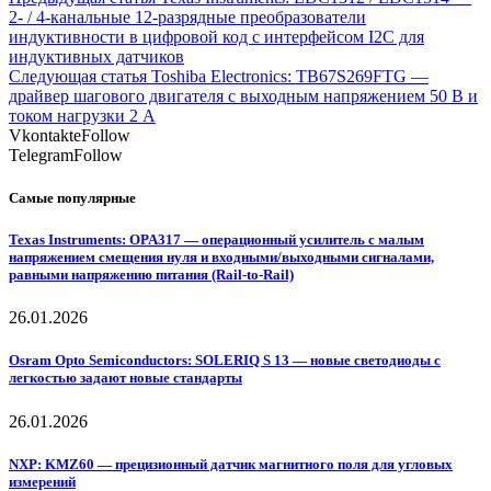
2- / 4-канальные 12-разрядные преобразователи
индуктивности в цифровой код с интерфейсом I2C для
индуктивных датчиков
Следующая статья
Toshiba Electronics: TB67S269FTG —
драйвер шагового двигателя с выходным напряжением 50 В и
током нагрузки 2 А
Vkontakte
Follow
Telegram
Follow
Самые популярные
Texas Instruments: OPA317 — операционный усилитель с малым
напряжением смещения нуля и входными/выходными сигналами,
равными напряжению питания (Rail-to-Rail)
26.01.2026
Osram Opto Semiconductors: SOLERIQ S 13 — новые светодиоды с
легкостью задают новые стандарты
26.01.2026
NXP: KMZ60 — прецизионный датчик магнитного поля для угловых
измерений