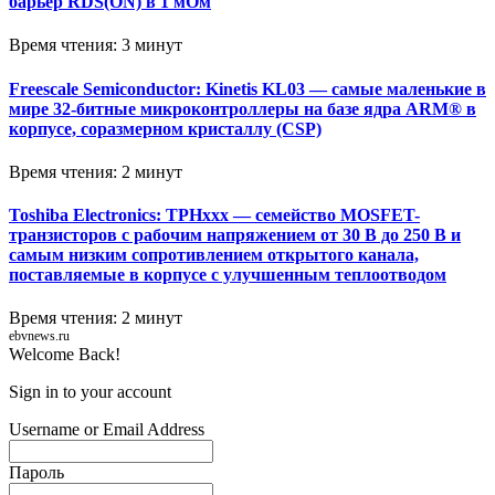
барьер RDS(ON) в 1 мОм
Время чтения: 3 минут
Freescale Semiconductor: Kinetis KL03 — самые маленькие в
мире 32-битные микроконтроллеры на базе ядра ARM® в
корпусе, соразмерном кристаллу (CSP)
Время чтения: 2 минут
Toshiba Electronics: TPHxxx — семейство MOSFET-
транзисторов с рабочим напряжением от 30 В до 250 В и
самым низким сопротивлением открытого канала,
поставляемые в корпусе с улучшенным теплоотводом
Время чтения: 2 минут
ebvnews.ru
Welcome Back!
Sign in to your account
Username or Email Address
Пароль