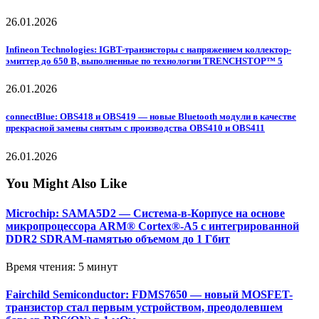
26.01.2026
Infineon Technologies: IGBT-транзисторы с напряжением коллектор-
эмиттер до 650 В, выполненные по технологии TRENCHSTOP™ 5
26.01.2026
connectBlue: OBS418 и OBS419 — новые Bluetooth модули в качестве
прекрасной замены снятым с производства OBS410 и OBS411
26.01.2026
You Might Also Like
Microchip: SAMA5D2 — Система-в-Корпусе на основе
микропроцессора ARM® Cortex®-A5 с интегрированной
DDR2 SDRAM-памятью объемом до 1 Гбит
Время чтения: 5 минут
Fairchild Semiconductor: FDMS7650 — новый MOSFET-
транзистор стал первым устройством, преодолевшем