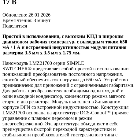
17 В
Обновлено: 26.01.2026
Время чтения: 3 минут
Поделиться
Простой в использовании, с высоким КПД и широким
диапазоном рабочих температур, с выходным током 650
мА / 1 А и встроенной индуктивностью модули питания
размером 3.5 мм x 3.5 мм x 1.75 мм.
Наномодуль LMZ21700 серии SIMPLE
SWITCHER® представляет собой простой в использовании
понижающий преобразователь постоянного напряжения,
способный обеспечить ток нагрузки до 650 мА. Устройство
предназначено для приложений с ограниченными габаритами.
Для работы преобразователя необходимы одни входной и
один выходной конденсатор, конденсатор режима мягкого
старта и два резистора. Модуль выполнен в 8-выводном
корпусе DFN со встроенной индуктивностью. Конструкция
LMZ21700 основана на архитектуре DCS-Control™ (прямое
управление с плавным переходом в режим
энергосбережения). Эта архитектура объединяет в себе
преимущества быстрой переходной характеристики и
стабильности преобразователей гистерезисного типа с