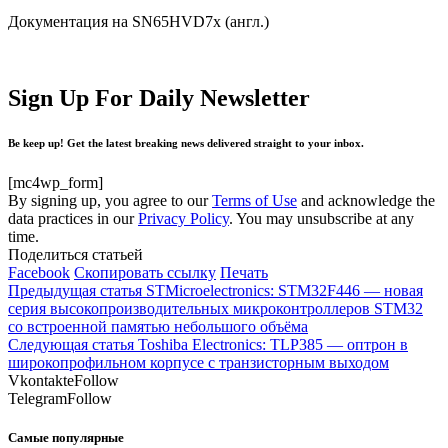
Документация на SN65HVD7x (англ.)
Sign Up For Daily Newsletter
Be keep up! Get the latest breaking news delivered straight to your inbox.
[mc4wp_form]
By signing up, you agree to our
Terms of Use
and acknowledge the
data practices in our
Privacy Policy
. You may unsubscribe at any
time.
Поделиться статьей
Facebook
Скопировать ссылку
Печать
Предыдущая статья
STMicroelectronics: STM32F446 — новая
серия высокопроизводительных микроконтроллеров STM32
со встроенной памятью небольшого объёма
Следующая статья
Toshiba Electronics: TLP385 — оптрон в
широкопрофильном корпусе с транзисторным выходом
Vkontakte
Follow
Telegram
Follow
Самые популярные