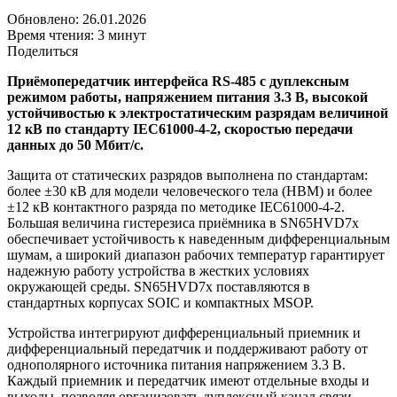
Обновлено: 26.01.2026
Время чтения: 3 минут
Поделиться
Приёмопередатчик интерфейса RS-485 с дуплексным
режимом работы, напряжением питания 3.3 В, высокой
устойчивостью к электростатическим разрядам величиной
12 кВ по стандарту IEC61000-4-2, скоростью передачи
данных до 50 Мбит/с.
Защита от статических разрядов выполнена по стандартам:
более ±30 кВ для модели человеческого тела (HBM) и более
±12 кВ контактного разряда по методике IEC61000-4-2.
Большая величина гистерезиса приёмника в SN65HVD7x
обеспечивает устойчивость к наведенным дифференциальным
шумам, а широкий диапазон рабочих температур гарантирует
надежную работу устройства в жестких условиях
окружающей среды. SN65HVD7x поставляются в
стандартных корпусах SOIC и компактных MSOP.
Устройства интегрируют дифференциальный приемник и
дифференциальный передатчик и поддерживают работу от
однополярного источника питания напряжением 3.3 В.
Каждый приемник и передатчик имеют отдельные входы и
выходы, позволяя организовать дуплексный канал связи.