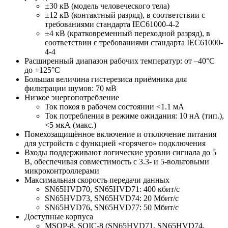
±30 кВ (модель человеческого тела)
±12 кВ (контактный разряд), в соответствии с
требованиями стандарта IEC61000-4-2
±4 кВ (кратковременный переходной разряд), в
соответствии с требованиями стандарта IEC61000-
4-4
Расширенный диапазон рабочих температур: от –40°C
до +125°C
Большая величина гистерезиса приёмника для
фильтрации шумов: 70 мВ
Низкое энергопотребление
Ток покоя в рабочем состоянии <1.1 мА
Ток потребления в режиме ожидания: 10 нА (тип.),
<5 мкА (макс.)
Помехозащищённое включение и отключение питания
для устройств с функцией «горячего» подключения
Входы поддерживают логические уровни сигнала до 5
В, обеспечивая совместимость с 3.3- и 5-вольтовыми
микроконтроллерами
Максимальная скорость передачи данных
SN65HVD70, SN65HVD71: 400 кбит/с
SN65HVD73, SN65HVD74: 20 Мбит/с
SN65HVD76, SN65HVD77: 50 Мбит/с
Доступные корпуса
MSOP-8, SOIC-8 (SN65HVD71, SN65HVD74,