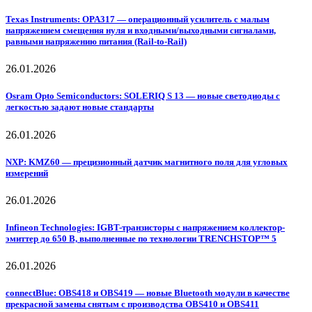
Texas Instruments: OPA317 — операционный усилитель с малым
напряжением смещения нуля и входными/выходными сигналами,
равными напряжению питания (Rail-to-Rail)
26.01.2026
Osram Opto Semiconductors: SOLERIQ S 13 — новые светодиоды с
легкостью задают новые стандарты
26.01.2026
NXP: KMZ60 — прецизионный датчик магнитного поля для угловых
измерений
26.01.2026
Infineon Technologies: IGBT-транзисторы с напряжением коллектор-
эмиттер до 650 В, выполненные по технологии TRENCHSTOP™ 5
26.01.2026
connectBlue: OBS418 и OBS419 — новые Bluetooth модули в качестве
прекрасной замены снятым с производства OBS410 и OBS411