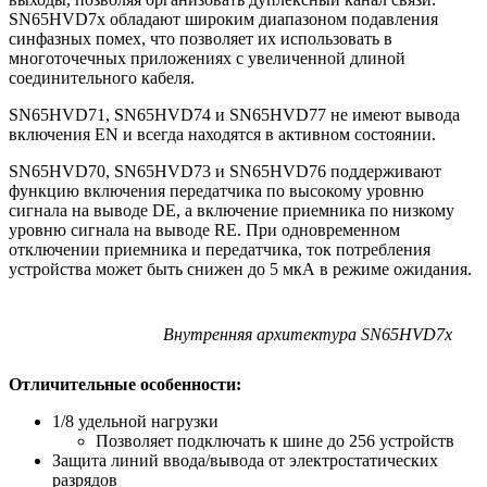
SN65HVD7x обладают широким диапазоном подавления
синфазных помех, что позволяет их использовать в
многоточечных приложениях с увеличенной длиной
соединительного кабеля.
SN65HVD71, SN65HVD74 и SN65HVD77 не имеют вывода
включения EN и всегда находятся в активном состоянии.
SN65HVD70, SN65HVD73 и SN65HVD76 поддерживают
функцию включения передатчика по высокому уровню
сигнала на выводе DE, а включение приемника по низкому
уровню сигнала на выводе RE. При одновременном
отключении приемника и передатчика, ток потребления
устройства может быть снижен до 5 мкА в режиме ожидания.
Внутренняя архитектура SN65HVD7x
Отличительные особенности:
1/8 удельной нагрузки
Позволяет подключать к шине до 256 устройств
Защита линий ввода/вывода от электростатических
разрядов