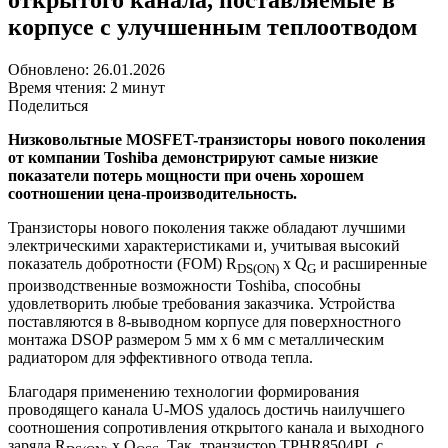
корпусе с улучшенным теплоотводом
Обновлено: 26.01.2026
Время чтения: 2 минут
Поделиться
Низковольтные MOSFET-транзисторы нового поколения
от компании Toshiba демонстрируют самые низкие
показатели потерь мощности при очень хорошем
соотношении цена-производительность.
Транзисторы нового поколения также обладают лучшими
электрическими характеристиками и, учитывая высокий
показатель добротности (FOM) R
x Q
и расширенные
DS(ON)
G
производственные возможности Toshiba, способны
удовлетворить любые требования заказчика. Устройства
поставляются в 8-выводном корпусе для поверхностного
монтажа DSOP размером 5 мм x 6 мм с металлическим
радиатором для эффективного отвода тепла.
Благодаря применению технологии формирования
проводящего канала U-MOS удалось достичь наилучшего
соотношения сопротивления открытого канала и выходного
заряда R
x Q
. Так, транзистор TPHR8504PL с