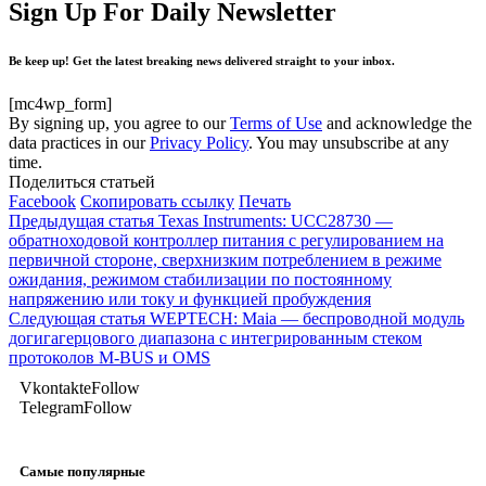
Sign Up For Daily Newsletter
Be keep up! Get the latest breaking news delivered straight to your inbox.
[mc4wp_form]
By signing up, you agree to our
Terms of Use
and acknowledge the
data practices in our
Privacy Policy
. You may unsubscribe at any
time.
Поделиться статьей
Facebook
Скопировать ссылку
Печать
Предыдущая статья
Texas Instruments: UCC28730 —
обратноходовой контроллер питания с регулированием на
первичной стороне, сверхнизким потреблением в режиме
ожидания, режимом стабилизации по постоянному
напряжению или току и функцией пробуждения
Следующая статья
WEPTECH: Maia — беспроводной модуль
догигагерцового диапазона с интегрированным стеком
протоколов M-BUS и OMS
Vkontakte
Follow
Telegram
Follow
Самые популярные