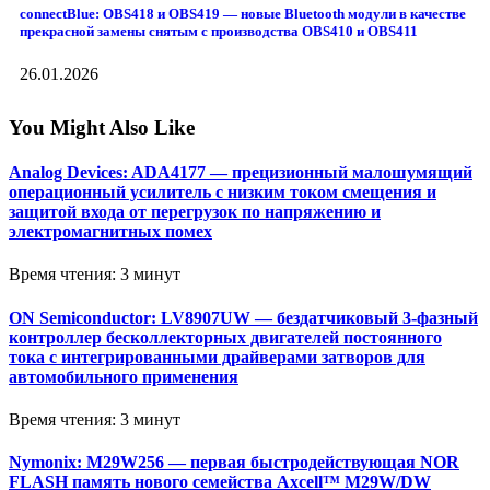
connectBlue: OBS418 и OBS419 — новые Bluetooth модули в качестве
прекрасной замены снятым с производства OBS410 и OBS411
26.01.2026
You Might Also Like
Analog Devices: ADA4177 — прецизионный малошумящий
операционный усилитель с низким током смещения и
защитой входа от перегрузок по напряжению и
электромагнитных помех
Время чтения: 3 минут
ON Semiconductor: LV8907UW — бездатчиковый 3-фазный
контроллер бесколлекторных двигателей постоянного
тока с интегрированными драйверами затворов для
автомобильного применения
Время чтения: 3 минут
Nymonix: M29W256 — первая быстродействующая NOR
FLASH память нового семейства Axcell™ M29W/DW