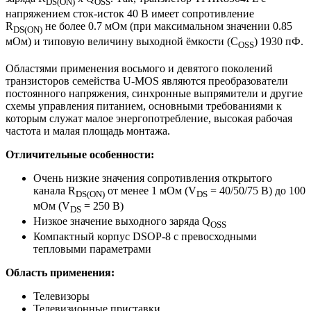
DS(ON)
OSS
напряжением сток-исток 40 В имеет сопротивление
R
не более 0.7 мОм (при максимальном значении 0.85
DS(ON)
мОм) и типовую величину выходной ёмкости (C
) 1930 пФ.
OSS
Областями применения восьмого и девятого поколений
транзисторов семейства U-MOS являются преобразователи
постоянного напряжения, синхронные выпрямители и другие
схемы управления питанием, основными требованиями к
которым служат малое энергопотребление, высокая рабочая
частота и малая площадь монтажа.
Отличительные особенности:
Очень низкие значения сопротивления открытого
канала R
от менее 1 мОм (V
= 40/50/75 В) до 100
DS(ON)
DS
мОм (V
= 250 В)
DS
Низкое значение выходного заряда Q
OSS
Компактный корпус DSOP-8 с превосходными
тепловыми параметрами
Область применения:
Телевизоры
Телевизионные приставки