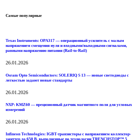
Самые популярные
Texas Instruments: OPA317 — операционный усилитель с малым
напряжением смещения нуля и входными/выходными сигналами,
равными напряжению питания (Rail-to-Rail)
26.01.2026
Osram Opto Semiconductors: SOLERIQ S 13 — новые светодиоды с
легкостью задают новые стандарты
26.01.2026
NXP: KMZ60 — прецизионный датчик магнитного поля для угловых
измерений
26.01.2026
Infineon Technologies: IGBT-транзисторы с напряжением коллектор-
эмиттер до 650 В, выполненные по технологии TRENCHSTOP™ 5