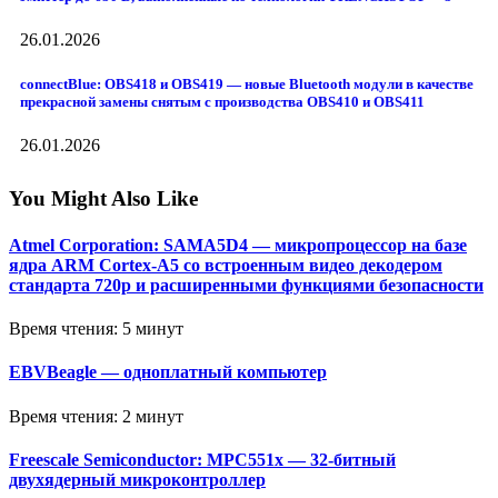
26.01.2026
connectBlue: OBS418 и OBS419 — новые Bluetooth модули в качестве
прекрасной замены снятым с производства OBS410 и OBS411
26.01.2026
You Might Also Like
Atmel Corporation: SAMA5D4 — микропроцессор на базе
ядра ARM Cortex-A5 со встроенным видео декодером
стандарта 720p и расширенными функциями безопасности
Время чтения: 5 минут
EBVBeagle — одноплатный компьютер
Время чтения: 2 минут
Freescale Semiconductor: MPC551x — 32-битный
двухядерный микроконтроллер