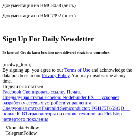
Документация на HMC8038 (англ.)
Документация на HMC7992 (англ.)
Sign Up For Daily Newsletter
Be keep up! Get the latest breaking news delivered straight to your inbox.
[mc4wp_form]
By signing up, you agree to our
Terms of Use
and acknowledge the
data practices in our
Privacy Policy
. You may unsubscribe at any
time.
Поделиться статьей
Facebook
Скопировать ссылку
Печать
Предыдущая статья
Echelon: Nodebuilder FX — ускоряет
разработку сетевых устройств управления
Следующая статья
Fairchild Semiconductor: FGH75T65SQD —
новые IGBT-транзисторы на основе технологии Fieldstop
четвёртого поколения
Vkontakte
Follow
Telegram
Follow