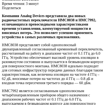
Время чтения: 3 минут
Поделиться
Компания Analog Devices представила два новых
радиочастотных переключателя HMC8038 и HMC7992,
отличающихся превосходными характеристиками
времени установления, коммутируемой мощности и
вносимых потерь. Это позволяет успешно применять
устройства в самых различных приложениях.
HMC8038 представляет собой однополюсный
двунаправленный согласованный кремниевый переключатель,
рассчитанный на работу в диапазоне частот от 0.1 ГГц до 6.0
ГГц. Устройство обеспечивает высокий уровень изоляции в
разомкнутом состоянии и выпускается в безвыводном корпусе
для поверхностного монтажа. HMC8038 идеально подходит
для сотовых инфраструктур передачи данных благодаря таким
характеристикам, как величина изоляции на частоте 4 ГГц –
62 дБ, вносимые потери на частотах до 4 ГГц — 0.8 дБ и
входная точка пересечения третьего порядка — 60 дБм.
HMC7992 является согласованным однополюсным
четырёхнаправленным прибором общего назначения с
диапазоном рабочих частот от 0.1 ГГц до 6.0 ГГц,
выпускаемом в безвыводном корпусе для поверхностного