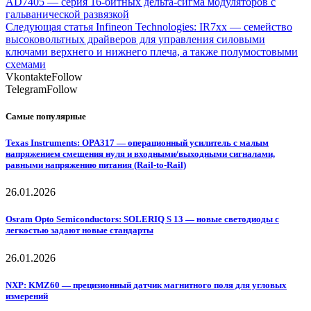
AD7405 — серия 16-битных дельта-сигма модуляторов с
гальванической развязкой
Следующая статья
Infineon Technologies: IR7xx — семейство
высоковольтных драйверов для управления силовыми
ключами верхнего и нижнего плеча, а также полумостовыми
схемами
Vkontakte
Follow
Telegram
Follow
Самые популярные
Texas Instruments: OPA317 — операционный усилитель с малым
напряжением смещения нуля и входными/выходными сигналами,
равными напряжению питания (Rail-to-Rail)
26.01.2026
Osram Opto Semiconductors: SOLERIQ S 13 — новые светодиоды с
легкостью задают новые стандарты
26.01.2026
NXP: KMZ60 — прецизионный датчик магнитного поля для угловых
измерений