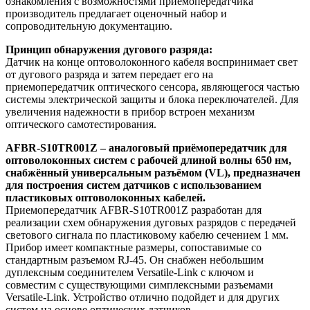
ознакомления с возможностями приемопередатчика
производитель предлагает оценочный набор и
сопроводительную документацию.
Принцип обнаружения дугового разряда:
Датчик на конце оптоволоконного кабеля воспринимает свет
от дугового разряда и затем передает его на
приемопередатчик оптического сенсора, являющегося частью
системы электрической защиты и блока переключателей. Для
увеличения надежности в прибор встроен механизм
оптического самотестирования.
AFBR-S10TR001Z – аналоговый приёмопередатчик для
оптоволоконных систем с рабочей длиной волны 650 нм,
снабжённый универсальным разъёмом (VL), предназначен
для построения систем датчиков с использованием
пластиковых оптоволоконных кабелей.
Приемопередатчик AFBR-S10TR001Z разработан для
реализации схем обнаружения дуговых разрядов с передачей
светового сигнала по пластиковому кабелю сечением 1 мм.
Прибор имеет компактные размеры, сопоставимые со
стандартным разъемом RJ-45. Он снабжен небольшим
дуплексным соединителем Versatile-Link с ключом и
совместим с существующими симплексными разъемами
Versatile-Link. Устройство отлично подойдет и для других
систем на основе оптических датчиков.