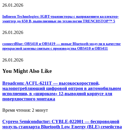
26.01.2026
Infineon Technologies: IGBT-транзисторы с напряжением коллектор-
эмиттер до 650 В, выполненные по технологии TRENCHSTOP™ 5
26.01.2026
connectBlue: OBS418 и OBS419 — новые Bluetooth модули в качестве
прекрасной замены снятым с производства OBS410 и OBS411
26.01.2026
You Might Also Like
Broadcom: ACFL-6211T — высокоскоростной,
малопотребляющий цифровой оптрон в автомобильном
исполнении, в «широком» 12-выводной корпусе для
поверхностного монтажа
Время чтения: 2 минут
Cypress Semiconductor: CYBLE-022001 — беспроводной
модуль стандарта Bluetooth Low Energy (BLE) семейства