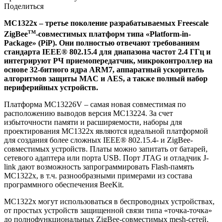
Поделиться
MC1322x – третье поколение разрабатываемых Freescale
TM
ZigBee
-совместимых платформ типа «Platform-in-
Package» (PiP). Они полностью отвечают требованиям
стандарта IEEE® 802.15.4 для диапазона частот 2.4 ГГц и
интегрируют РЧ приемопередатчик, микроконтроллер на
основе 32-битного ядра ARM7, аппаратный ускоритель
алгоритмов защиты MAC и AES, а также полный набор
периферийных устройств.
Платформа MC13226V – самая новая совместимая по
расположению выводов версия MC13224. За счет
избыточности памяти и расширяемости, наборы для
проектирования MC1322x являются идеальной платформой
для создания более сложных IEEE® 802.15.4- и ZigBee-
совместимых устройств. Платы можно запитать от батарей,
сетевого адаптера или порта USB. Порт JTAG и отладчик J-
link дают возможность запрограммировать Flash-память
MC1322x, в т.ч. разнообразными примерами из состава
программного обеспечения BeeKit.
MC1322x могут использоваться в беспроводных устройствах,
от простых устройств защищенной связи типа «точка-точка»
до полнофункциональных ZigBee-совместимых mesh-сетей.