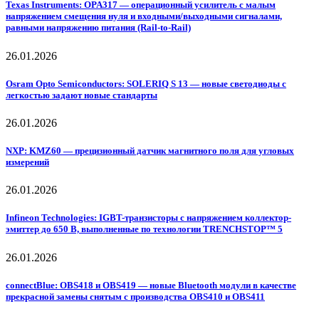
Texas Instruments: OPA317 — операционный усилитель с малым
напряжением смещения нуля и входными/выходными сигналами,
равными напряжению питания (Rail-to-Rail)
26.01.2026
Osram Opto Semiconductors: SOLERIQ S 13 — новые светодиоды с
легкостью задают новые стандарты
26.01.2026
NXP: KMZ60 — прецизионный датчик магнитного поля для угловых
измерений
26.01.2026
Infineon Technologies: IGBT-транзисторы с напряжением коллектор-
эмиттер до 650 В, выполненные по технологии TRENCHSTOP™ 5
26.01.2026
connectBlue: OBS418 и OBS419 — новые Bluetooth модули в качестве
прекрасной замены снятым с производства OBS410 и OBS411