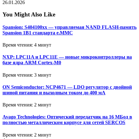
26.01.2026
You Might Also Like
Spansion: S404100xx — управляемая NAND FLASH-память
Spansion 1B1 стандарта e.MMC
Время чтения: 4 минут
NXP: LPC11A и LPC11E — новые микроконтроллеры на
базе ядра ARM Cortex-M0
Время чтения: 3 минут
ON Semiconductor: NCP4671 — LDO регулятор с двойной
шиной питания и выходным током до 400 мА
Время чтения: 2 минут
Avago Technologies: Оптический передатчик на 16 МБод в
полностью металлическом корпусе для сетей SERCOS
Время чтения: 2 минут