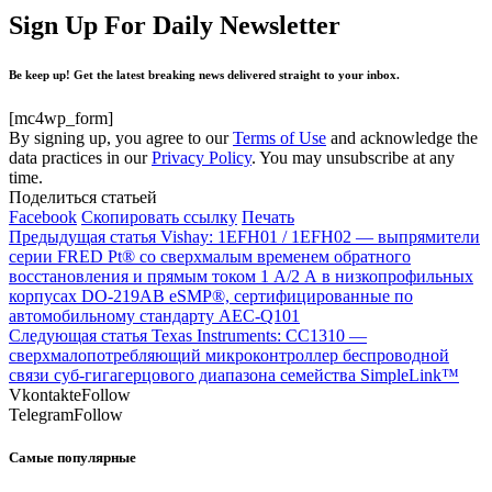
Sign Up For Daily Newsletter
Be keep up! Get the latest breaking news delivered straight to your inbox.
[mc4wp_form]
By signing up, you agree to our
Terms of Use
and acknowledge the
data practices in our
Privacy Policy
. You may unsubscribe at any
time.
Поделиться статьей
Facebook
Скопировать ссылку
Печать
Предыдущая статья
Vishay: 1EFH01 / 1EFH02 — выпрямители
серии FRED Pt® со сверхмалым временем обратного
восстановления и прямым током 1 А/2 А в низкопрофильных
корпусах DO-219AB eSMP®, сертифицированные по
автомобильному стандарту AEC-Q101
Следующая статья
Texas Instruments: CC1310 —
сверхмалопотребляющий микроконтроллер беспроводной
связи суб-гигагерцового диапазона семейства SimpleLink™
Vkontakte
Follow
Telegram
Follow
Самые популярные