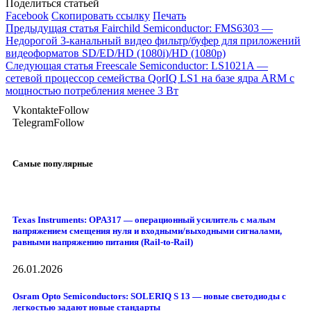
Поделиться статьей
Facebook
Скопировать ссылку
Печать
Предыдущая статья
Fairchild Semiconductor: FMS6303 —
Недорогой 3-канальный видео фильтр/буфер для приложений
видеоформатов SD/ED/HD (1080i)/HD (1080p)
Следующая статья
Freescale Semiconductor: LS1021A —
сетевой процессор семейства QorIQ LS1 на базе ядра ARM с
мощностью потребления менее 3 Вт
Vkontakte
Follow
Telegram
Follow
Самые популярные
Texas Instruments: OPA317 — операционный усилитель с малым
напряжением смещения нуля и входными/выходными сигналами,
равными напряжению питания (Rail-to-Rail)
26.01.2026
Osram Opto Semiconductors: SOLERIQ S 13 — новые светодиоды с
легкостью задают новые стандарты