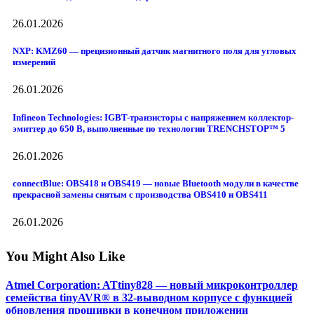
26.01.2026
NXP: KMZ60 — прецизионный датчик магнитного поля для угловых
измерений
26.01.2026
Infineon Technologies: IGBT-транзисторы с напряжением коллектор-
эмиттер до 650 В, выполненные по технологии TRENCHSTOP™ 5
26.01.2026
connectBlue: OBS418 и OBS419 — новые Bluetooth модули в качестве
прекрасной замены снятым с производства OBS410 и OBS411
26.01.2026
You Might Also Like
Atmel Corporation: ATtiny828 — новый микроконтроллер
семейства tinyAVR® в 32-выводном корпусе с функцией
обновления прошивки в конечном приложении