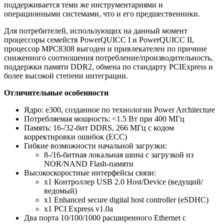
поддерживается теми же инструментариями и
операционными системами, что и его предшественники.
Для потребителей, использующих на данный момент
процессоры семейств PowerQUICC I и PowerQUICC II,
процессор MPC8308 выгоден и привлекателен по причине
сниженного соотношения потребление/производительность,
поддержки памяти DDR2, обмена по стандарту PCIExpress и
более высокой степени интеграции.
Отличительные особенности
Ядро: e300, созданное по технологии Power Architecture
Потребляемая мощность: <1.5 Вт при 400 МГц
Память: 16-/32-бит DDRS, 266 МГц с кодом
корректировки ошибок (ECC)
Гибкие возможности начальной загрузки:
8-/16-битная локальная шина с загрузкой из
NOR/NAND Flash-памяти
Высокоскоростные интерфейсы связи:
x1 Контроллер USB 2.0 Host/Device (ведущий/
ведомый)
x1 Enhanced secure digital host controller (eSDHC)
x1 PCI Express v1.0a
Два порта 10/100/1000 расширенного Ethernet с