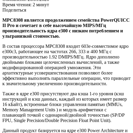
Время чтения: 2 минут
Поделиться
MPC8308 является продолжением семейства PowerQUICC
II Pro и сочетает в себе высочайшую MIPS/МГц
производительность ядра e300 с низким потреблением и
ультранизкой стоимостью.
В состав процессора MPC8308 входит 603e-совместимое ядро
e300c3, работающее на частотах 266, 333 и 400 МГц с
производительностью 1.92 DMIPS/МГц. Ядро дополнено
двойными блоками целочисленных вычислений, а также
модифицированной операцией умножения. Эти
архитектурные усовершенствования позволяют более
эффективно выполнять параллельные операции, что приводит
к значительному увеличению производительности.
Также в ядре e300 присутствуют два кэша 1-го уровня (кэш
инструкций и кэш данных, каждый из которых имеет размер
16 кБайт), встроенные блоки управления памятью (MMUs,
Memory Management Units ) и модуль арифметики с
плавающей точкой с одинарной/двойной точностью (SP/DP
FPU, Single Precision/Double Precision Float Point Unit).
Данный продукт базируется на ядре e300 Power Architecture и