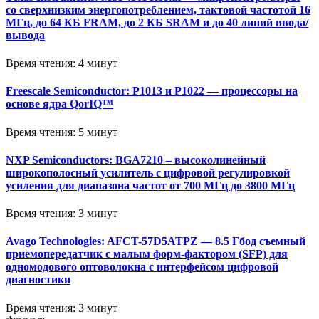
со сверхнизким энергопотреблением, тактовой частотой 16
МГц, до 64 КБ FRAM, до 2 КБ SRAM и до 40 линий ввода/
вывода
Время чтения: 4 минут
Freescale Semiconductor: P1013 и P1022 — процессоры на
основе ядра QorIQ™
Время чтения: 5 минут
NXP Semiconductors: BGA7210 – высоколинейный
широкополосный усилитель с цифровой регулировкой
усиления для диапазона частот от 700 МГц до 3800 МГц
Время чтения: 3 минут
Avago Technologies: AFCT-57D5ATPZ — 8.5 Гбод съемный
приемопередатчик с малым форм-фактором (SFP) для
одномодового оптоволокна с интерфейсом цифровой
диагностики
Время чтения: 3 минут