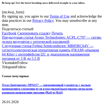
Be keep up! Get the latest breaking news delivered straight to your inbox.
[mc4wp_form]
By signing up, you agree to our
Terms of Use
and acknowledge the
data practices in our
Privacy Policy
. You may unsubscribe at any
time.
Поделиться статьей
Facebook
Скопировать ссылку
Печать
Предыдущая статья
Avago Technologies: ACPL-C797 — сигма-
дельта модулятор с оптической изоляцией
Следующая статья
Fujitsu Semiconductor: MB85RC64V —
сегнетоэлектрическая оперативная память (FRAM) объемом
64 Кбит с интерфейсом I2C и диапазоном напряжения
питания от 3 В до 5.5 В
Vkontakte
Follow
Telegram
Follow
Самые популярные
Texas Instruments: OPA317 — операционный усилитель с малым
напряжением смещения нуля и входными/выходными сигналами,
равными напряжению питания (Rail-to-Rail)
26.01.2026