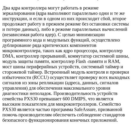
Два ядра контроллера могут работать в режиме
зеркалирования (ядра выполняют параллельно одни и те же
инструкции, и если в одном из них происходит сбой, второе
продолжает работу в прежнем режиме без остановки системы
и потери данных), либо в режиме параллельных вычислений
(независимая работа ядер). С целью минимизации
программного кода и модульных функций, осуществлено
дублирование ряда критических компонентов
микроконтроллера, таких как ядро процессора, контроллер
DMA, контроллер прерываний, коммутатор системной шины,
модуль защиты памяти, контроллер Flash -памяти и RAM,
мост шины периферийных устройств, системный таймер и
сторожевой таймер. Встроенный модуль контроля и проверки
избыточности (RCCU) осуществляет проверку всех выходных
сигналов из зоны репликации (адреса, данных, сигналов
управления) для обеспечения максимального уровня
диагностики неполадок. Производительность устройств
семейства PXS30 превышает 600 DMIPS, что является
высоким показателем для микроконтроллеров. Семейство
PXS30 является частью программа SafeAssure, призванной
помочь производителям обеспечить соблюдение стандартов
безопасного функционирования конечных приложений.