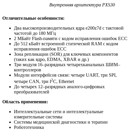
Внутренняя архитектура PXS30
Отличительные особенности:
Два высокопроизводительных ядра e200z7d с тактовой
частотой до 180 МГц
2 МБайт Flash-памяти с кодом исправления ошибок ECC
До 512 кБайт встроенной статической RAM с кодом
исправления ошибок ECC
Зона репликации (SOR) для ключевых компонентов
(таких как ядро, EDMA, XBAR и др.)
Три модуля 16–разрядных четырехканальных ШИМ–
контроллеров
Модули интерфейсов связи: четыре UART, три SPI,
​2
четыре CAN, три ​I
C, Ethernet
До четырех 12–разрядных аналого-цифровых
преобразователей
Область применения:
Интеллектуальные сети и интеллектуальные
измерительные системы
Системы медицинской диагностики и терапии
Робототехника