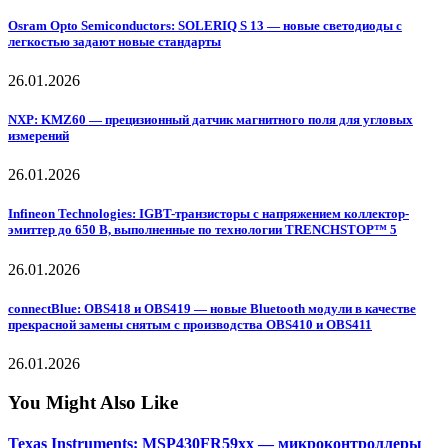
Osram Opto Semiconductors: SOLERIQ S 13 — новые светодиоды с
легкостью задают новые стандарты
26.01.2026
NXP: KMZ60 — прецизионный датчик магнитного поля для угловых
измерений
26.01.2026
Infineon Technologies: IGBT-транзисторы с напряжением коллектор-
эмиттер до 650 В, выполненные по технологии TRENCHSTOP™ 5
26.01.2026
connectBlue: OBS418 и OBS419 — новые Bluetooth модули в качестве
прекрасной замены снятым с производства OBS410 и OBS411
26.01.2026
You Might Also Like
Texas Instruments: MSP430FR59xx — микроконтроллеры