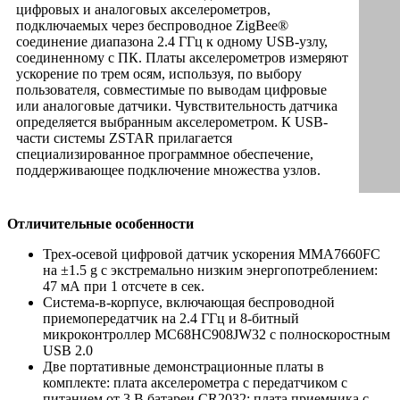
цифровых и аналоговых акселерометров,
подключаемых через беспроводное ZigBee®
соединение диапазона 2.4 ГГц к одному USB-узлу,
соединенному с ПК. Платы акселерометров измеряют
ускорение по трем осям, используя, по выбору
пользователя, совместимые по выводам цифровые
или аналоговые датчики. Чувствительность датчика
определяется выбранным акселерометром. К USB-
части системы ZSTAR прилагается
специализированное программное обеспечение,
поддерживающее подключение множества узлов.
Отличительные особенности
Трех-осевой цифровой датчик ускорения MMA7660FC
на ±1.5 g с экстремально низким энергопотреблением:
47 мА при 1 отсчете в сек.
Система-в-корпусе, включающая беспроводной
приемопередатчик на 2.4 ГГц и 8-битный
микроконтроллер MC68HC908JW32 с полноскоростным
USB 2.0
Две портативные демонстрационные платы в
комплекте: плата акселерометра с передатчиком с
питанием от 3 В батареи CR2032; плата приемника с