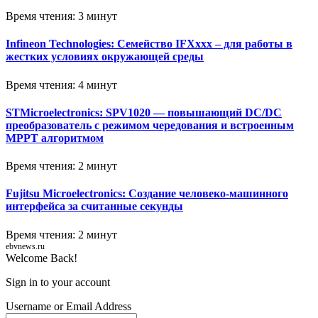
Время чтения: 3 минут
Infineon Technologies: Семейство IFXxxx – для работы в
жестких условиях окружающей среды
Время чтения: 4 минут
STMicroelectronics: SPV1020 — повышающий DC/DC
преобразователь с режимом чередования и встроенным
MPPT алгоритмом
Время чтения: 2 минут
Fujitsu Microelectronics: Создание человеко-машинного
интерфейса за считанные секунды
Время чтения: 2 минут
ebvnews.ru
Welcome Back!
Sign in to your account
Username or Email Address