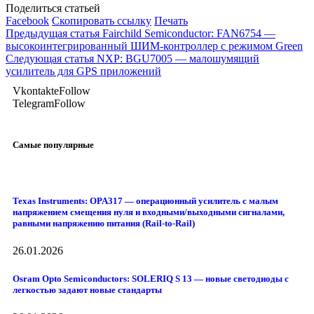
Поделиться статьей
Facebook
Скопировать ссылку
Печать
Предыдущая статья
Fairchild Semiconductor: FAN6754 —
высокоинтегрированный ШИМ-контроллер с режимом Green
Следующая статья
NXP: BGU7005 — малошумящий
усилитель для GPS приложений
Vkontakte
Follow
Telegram
Follow
Самые популярные
Texas Instruments: OPA317 — операционный усилитель с малым
напряжением смещения нуля и входными/выходными сигналами,
равными напряжению питания (Rail-to-Rail)
26.01.2026
Osram Opto Semiconductors: SOLERIQ S 13 — новые светодиоды с
легкостью задают новые стандарты