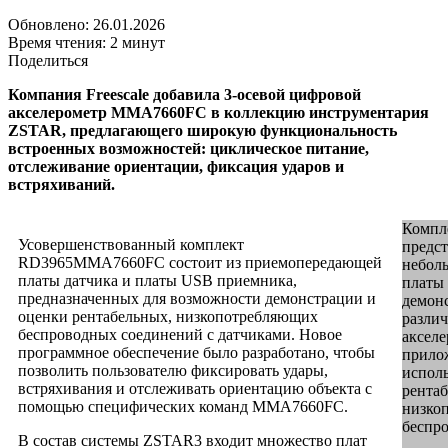
Обновлено: 26.01.2026
Время чтения: 2 минут
Поделиться
Компания Freescale добавила 3-осевой цифровой
акселерометр MMA7660FC в коллекцию инструментария
ZSTAR, предлагающего широкую функциональность
встроенных возможностей: циклическое питание,
отслеживание ориентации, фиксация ударов и
встряхиваний.
Компл
Усовершенствованный комплект
предст
RD3965MMA7660FC состоит из приемопередающей
небол
платы датчика и платы USB приемника,
платы
предназначенных для возможности демонстрации и
демон
оценки рентабельных, низкопотребляющих
разли
беспроводных соединений с датчиками. Новое
аксел
программное обеспечение было разработано, чтобы
прило
позволить пользователю фиксировать удары,
испол
встряхивания и отслеживать ориентацию объекта с
рентаб
помощью специфических команд MMA7660FC.
низко
беспр
В состав системы ZSTAR3 входит множество плат