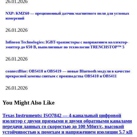
26.01.2026
NXP: KMZ60 — прецизионный датчик магнитного поля для угловых
измерений
26.01.2026
Infineon Technologies: IGBT-транзисторы с напряжением коллектор-
эмиттер до 650 В, выполненные по технологии TRENCHSTOP™ 5
26.01.2026
connectBlue: OBS418 и OBS419 — новые Bluetooth модули в качестве
прекрасной замены снятым с производства OBS410 и OBS411
26.01.2026
You Might Also Like
Texas Instruments: ISO7842 — 4-канальный цифровой
изолятор с двумя прямыми и двумя обратными каналами
передачи данных со скоростью до 100 Мбит/с, высокой
устойчивостью к помехам и напряжением изоляции 5.7 кВ