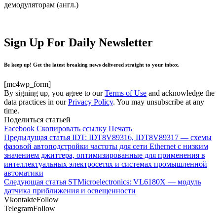
демодуляторам (англ.)
Sign Up For Daily Newsletter
Be keep up! Get the latest breaking news delivered straight to your inbox.
[mc4wp_form]
By signing up, you agree to our
Terms of Use
and acknowledge the
data practices in our
Privacy Policy
. You may unsubscribe at any
time.
Поделиться статьей
Facebook
Скопировать ссылку
Печать
Предыдущая статья
IDT: IDT8V89316, IDT8V89317 — схемы
фазовой автоподстройки частоты для сети Ethernet с низким
значением джиттера, оптимизированные для применения в
интеллектуальных электросетях и системах промышленной
автоматики
Следующая статья
STMicroelectronics: VL6180X — модуль
датчика приближения и освещенности
Vkontakte
Follow
Telegram
Follow