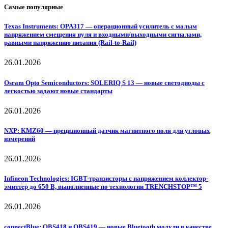
Самые популярные
Texas Instruments: OPA317 — операционный усилитель с малым
напряжением смещения нуля и входными/выходными сигналами,
равными напряжению питания (Rail-to-Rail)
26.01.2026
Osram Opto Semiconductors: SOLERIQ S 13 — новые светодиоды с
легкостью задают новые стандарты
26.01.2026
NXP: KMZ60 — прецизионный датчик магнитного поля для угловых
измерений
26.01.2026
Infineon Technologies: IGBT-транзисторы с напряжением коллектор-
эмиттер до 650 В, выполненные по технологии TRENCHSTOP™ 5
26.01.2026
connectBlue: OBS418 и OBS419 — новые Bluetooth модули в качестве