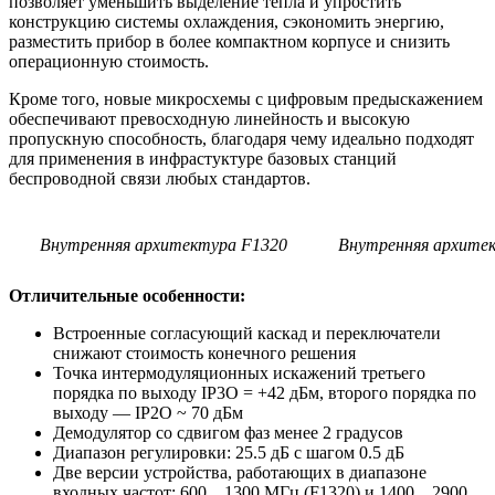
позволяет уменьшить выделение тепла и упростить
конструкцию системы охлаждения, сэкономить энергию,
разместить прибор в более компактном корпусе и снизить
операционную стоимость.
Кроме того, новые микросхемы с цифровым предыскажением
обеспечивают превосходную линейность и высокую
пропускную способность, благодаря чему идеально подходят
для применения в инфрастуктуре базовых станций
беспроводной связи любых стандартов.
Внутренняя архитектура F1320
Внутренняя архите
Отличительные особенности:
Встроенные согласующий каскад и переключатели
снижают стоимость конечного решения
Точка интермодуляционных искажений третьего
порядка по выходу IP3O = +42 дБм, второго порядка по
выходу — IP2O ~ 70 дБм
Демодулятор со сдвигом фаз менее 2 градусов
Диапазон регулировки: 25.5 дБ с шагом 0.5 дБ
Две версии устройства, работающих в диапазоне
входных частот: 600…1300 МГц (F1320) и 1400…2900