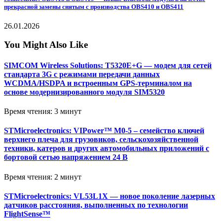
прекрасной замены снятым с производства OBS410 и OBS411
26.01.2026
You Might Also Like
SIMCOM Wireless Solutions: T5320E+G — модем для сетей
стандарта 3G с режимами передачи данных
WCDMA/HSDPA и встроенным GPS-терминалом на
основе модернизированного модуля SIM5320
Время чтения: 3 минут
STMicroelectronics: VIPower™ M0-5 – семейство ключей
верхнего плеча для грузовиков, сельскохозяйственной
техники, катеров и других автомобильных приложений с
бортовой сетью напряжением 24 В
Время чтения: 2 минут
STMicroelectronics: VL53L1X — новое поколение лазерных
датчиков расстояния, выполненных по технологии
FlightSense™