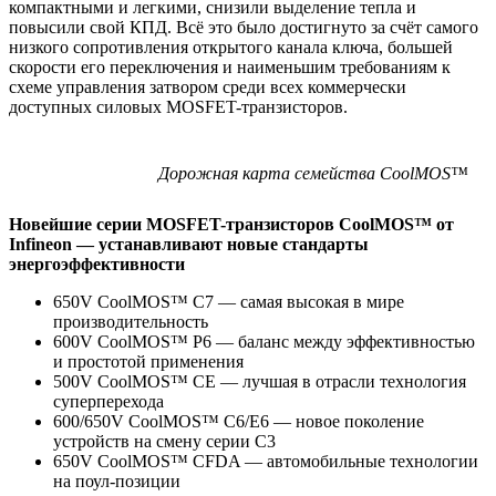
компактными и легкими, снизили выделение тепла и
повысили свой КПД. Всё это было достигнуто за счёт самого
низкого сопротивления открытого канала ключа, большей
скорости его переключения и наименьшим требованиям к
схеме управления затвором среди всех коммерчески
доступных силовых MOSFET-транзисторов.
Дорожная карта семейства CoolMOS™
Новейшие серии MOSFET-транзисторов CoolMOS™ от
Infineon — устанавливают новые стандарты
энергоэффективности
650V CoolMOS™ C7 — самая высокая в мире
производительность
600V CoolMOS™ P6 — баланс между эффективностью
и простотой применения
500V CoolMOS™ CE — лучшая в отрасли технология
суперперехода
600/650V CoolMOS™ C6/E6 — новое поколение
устройств на смену серии C3
650V CoolMOS™ CFDA — автомобильные технологии
на поул-позиции