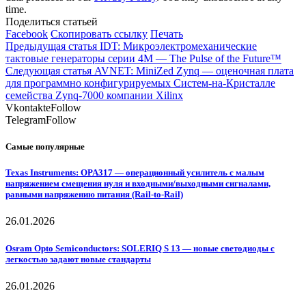
time.
Поделиться статьей
Facebook
Скопировать ссылку
Печать
Предыдущая статья
IDT: Микроэлектромеханические
тактовые генераторы серии 4M — The Pulse of the Future™
Следующая статья
AVNET: MiniZed Zynq — оценочная плата
для программно конфигурируемых Систем-на-Кристалле
семейства Zynq-7000 компании Xilinx
Vkontakte
Follow
Telegram
Follow
Самые популярные
Texas Instruments: OPA317 — операционный усилитель с малым
напряжением смещения нуля и входными/выходными сигналами,
равными напряжению питания (Rail-to-Rail)
26.01.2026
Osram Opto Semiconductors: SOLERIQ S 13 — новые светодиоды с
легкостью задают новые стандарты
26.01.2026