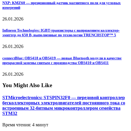
NXP: KMZ60 — прецизионный датчик магнитного поля для угловых
измерений
26.01.2026
Infineon Technologies: IGBT-транзисторы с напряжением коллектор-
эмиттер до 650 В, выполненные по технологии TRENCHSTOP™ 5
26.01.2026
connectBlue: OBS418 и OBS419 — новые Bluetooth модули в качестве
прекрасной замены снятым с производства OBS410 и OBS411
26.01.2026
You Might Also Like
STMicroelectronics: STSPIN32F0 — передовой контроллер
бесколлекторных электродвигателей постоянного тока со
встроенным 32-битным микроконтроллером семейства
STM32
Время чтения: 4 минут