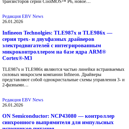
транзисторов серии CoolMOS™ P6, новое…
Редакция EBV News
26.01.2026
Infineon Technolgies: TLE987x и TLE986x —
серия трех- и двухфазных драйверов
электродвигателей с интегрированным
микроконтроллером на базе ядра ARM®
Cortex®-M3
TLE987x и TLE986x являются частью линейки встраиваемых
силовых микросхем компании Infineon. Драйверы
представляют собой однокристальные схемы управления 3- и
2-фазными…
Редакция EBV News
26.01.2026
ON Semiconductor: NCP43080 — контроллер
синхронного выпрямителя для импульсных
источников питания