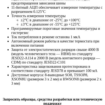
предотвращения зависания шины
11-битный АЦП обеспечивает измерение температуры с
разрешением 0.125°C
Точность измерения температуры
±2°C в диапазоне от -25°C до +100°C
±3°C в диапазоне от -55°C до +125°C
Программируемые пороговые значения температуры и
гистерезис
Ток потребления в режиме останова 1 мкА
Автономный режим работы в качестве термостата при
включении питания
Защита от электростатических разрядов свыше 4000 В
(модель человеческого тела — HBM) по стандарту
JESD22-A114 и 2000 В (модель контактного разряда —
CDM) по стандарту JESD22-C101
Характеристика защелкивания протестирована в
соответствии стандарту JESD78 и превышает 100 мА
Доступные корпуса: 8-выводные SO8, TSSOP8,
XSON8U (размером 3 х 2 мм) и HWSON8 (размером 2 х
3 мм)
Запросить образцы, средства разработки или техническую
поддержку