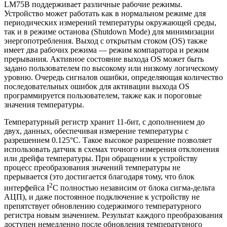
LM75B поддерживает различные рабочие режимы.
Устройство может работать как в нормальном режиме для
периодических измерений температуры окружающей среды,
так и в режиме останова (Shutdown Mode) для минимизации
энергопотребления. Выход с открытым стоком (OS) также
имеет два рабочих режима — режим компаратора и режим
прерывания. Активное состояние выхода OS может быть
задано пользователем по высокому или низкому логическому
уровню. Очередь сигналов ошибки, определяющая количество
последовательных ошибок для активации выхода OS
программируется пользователем, также как и пороговые
значения температуры.
Температурный регистр хранит 11-бит, с дополнением до
двух, данных, обеспечивая измерение температуры с
разрешением 0.125°C. Такое высокое разрешение позволяет
использовать датчик в схемах точного измерения отклонения
или дрейфа температуры. При обращении к устройству
процесс преобразования значений температуры не
прерывается (это достигается благодаря тому, что блок
2
интерфейса I
C полностью независим от блока сигма-дельта
АЦП), и даже постоянное подключение к устройству не
препятствует обновлению содержимого температурного
регистра новым значением. Результат каждого преобразования
доступен немедленно после обновления температурного