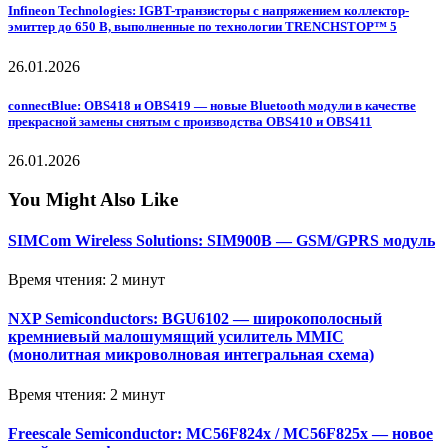
Infineon Technologies: IGBT-транзисторы с напряжением коллектор-
эмиттер до 650 В, выполненные по технологии TRENCHSTOP™ 5
26.01.2026
connectBlue: OBS418 и OBS419 — новые Bluetooth модули в качестве
прекрасной замены снятым с производства OBS410 и OBS411
26.01.2026
You Might Also Like
SIMCom Wireless Solutions: SIM900B — GSM/GPRS модуль
Время чтения: 2 минут
NXP Semiconductors: BGU6102 — широкополосный
кремниевый малошумящий усилитель MMIC
(монолитная микроволновая интегральная схема)
Время чтения: 2 минут
Freescale Semiconductor: MC56F824x / MC56F825x — новое