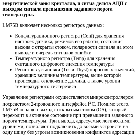
энергетической зоны кристалла, и сигма-дельта АЦП с
выходом сигнала превышения заданного порога
температуры.
LM75B включает несколько регистров данных:
Конфигурационного регистра (Conf) для хранения
настроек датчика, режимов его работы, состояния
выхода с открыты стоком, полярности сигнала на этом
выводе и очередь сигналов ошибки
Температурного регистра (Temp) для хранения
считанного цифрового значения температуры
Регистров установки (Tos и Thyst) пороговых значений,
хранящих величины температуры, выше которой
происходит отключение датчика, а также уровни
температурного гистерезиса
Управление регистрами осуществляется микроконтроллером
2
посредством 2-проводного интерфейса I
C. Помимо этого,
LM75B оснащен выход с открытым стоком (OS), который
переходит в активное состояние при превышении заданного
порога температуры. Три вывода, адресуемые логическими
уровнями, позволяют подключить до восьми устройств на
одну шину без угрозы возникновения конфликтов адресации.