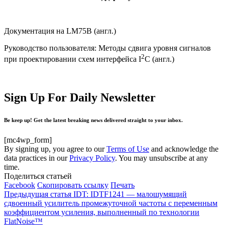
Документация на LM75B (англ.)
Руководство пользователя: Методы сдвига уровня сигналов
2
при проектировании схем интерфейса I
C (англ.)
Sign Up For Daily Newsletter
Be keep up! Get the latest breaking news delivered straight to your inbox.
[mc4wp_form]
By signing up, you agree to our
Terms of Use
and acknowledge the
data practices in our
Privacy Policy
. You may unsubscribe at any
time.
Поделиться статьей
Facebook
Скопировать ссылку
Печать
Предыдущая статья
IDT: IDTF1241 — малошумящий
сдвоенный усилитель промежуточной частоты с переменным
коэффициентом усиления, выполненный по технологии
FlatNoise™