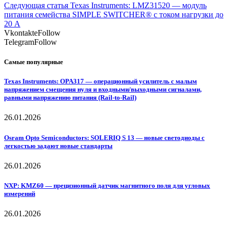
Следующая статья
Texas Instruments: LMZ31520 — модуль
питания семейства SIMPLE SWITCHER® с током нагрузки до
20 А
Vkontakte
Follow
Telegram
Follow
Самые популярные
Texas Instruments: OPA317 — операционный усилитель с малым
напряжением смещения нуля и входными/выходными сигналами,
равными напряжению питания (Rail-to-Rail)
26.01.2026
Osram Opto Semiconductors: SOLERIQ S 13 — новые светодиоды с
легкостью задают новые стандарты
26.01.2026
NXP: KMZ60 — прецизионный датчик магнитного поля для угловых
измерений
26.01.2026