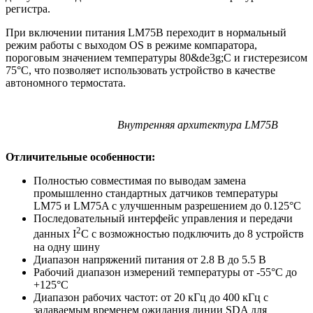
регистра.
При включении питания LM75B переходит в нормальный
режим работы с выходом OS в режиме компаратора,
пороговым значением температуры 80&de3g;C и гистерезисом
75°C, что позволяет использовать устройство в качестве
автономного термостата.
Внутренняя архитектура LM75B
Отличительные особенности:
Полностью совместимая по выводам замена
промышленно стандартных датчиков температуры
LM75 и LM75A с улучшенным разрешением до 0.125°C
Последовательный интерфейс управления и передачи
2
данных I
C с возможностью подключить до 8 устройств
на одну шину
Диапазон напряжений питания от 2.8 В до 5.5 В
Рабочий диапазон измерений температуры от -55°C до
+125°C
Диапазон рабочих частот: от 20 кГц до 400 кГц с
задаваемым временем ожидания линии SDA для