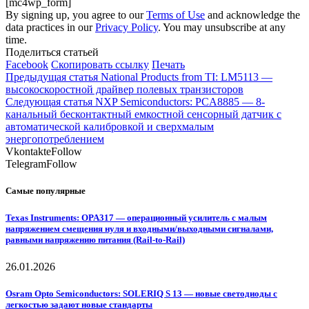
[mc4wp_form]
By signing up, you agree to our
Terms of Use
and acknowledge the
data practices in our
Privacy Policy
. You may unsubscribe at any
time.
Поделиться статьей
Facebook
Скопировать ссылку
Печать
Предыдущая статья
National Products from TI: LM5113 —
высокоскоростной драйвер полевых транзисторов
Следующая статья
NXP Semiconductors: PCA8885 — 8-
канальный бесконтактный емкостной сенсорный датчик с
автоматической калибровкой и сверхмалым
энергопотреблением
Vkontakte
Follow
Telegram
Follow
Самые популярные
Texas Instruments: OPA317 — операционный усилитель с малым
напряжением смещения нуля и входными/выходными сигналами,
равными напряжению питания (Rail-to-Rail)
26.01.2026
Osram Opto Semiconductors: SOLERIQ S 13 — новые светодиоды с
легкостью задают новые стандарты