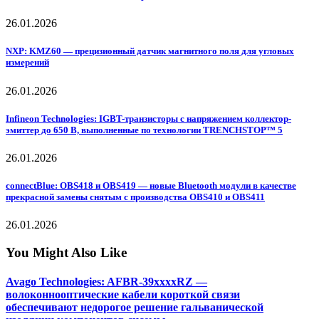
26.01.2026
NXP: KMZ60 — прецизионный датчик магнитного поля для угловых
измерений
26.01.2026
Infineon Technologies: IGBT-транзисторы с напряжением коллектор-
эмиттер до 650 В, выполненные по технологии TRENCHSTOP™ 5
26.01.2026
connectBlue: OBS418 и OBS419 — новые Bluetooth модули в качестве
прекрасной замены снятым с производства OBS410 и OBS411
26.01.2026
You Might Also Like
Avago Technologies: AFBR-39xxxxRZ —
волоконнооптические кабели короткой связи
обеспечивают недорогое решение гальванической