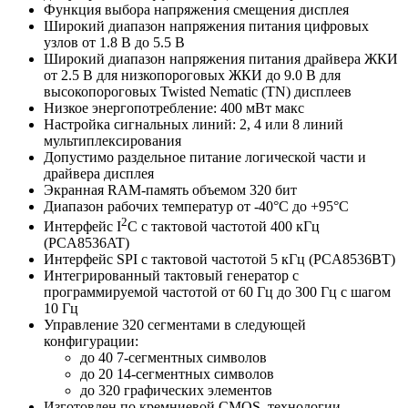
Функция выбора напряжения смещения дисплея
Широкий диапазон напряжения питания цифровых
узлов от 1.8 В до 5.5 В
Широкий диапазон напряжения питания драйвера ЖКИ
от 2.5 В для низкопороговых ЖКИ до 9.0 В для
высокопороговых Twisted Nematic (TN) дисплеев
Низкое энергопотребление: 400 мВт макс
Настройка сигнальных линий: 2, 4 или 8 линий
мультиплексирования
Допустимо раздельное питание логической части и
драйвера дисплея
Экранная RAM-память объемом 320 бит
Диапазон рабочих температур от -40°C до +95°C
2
Интерфейс I
C с тактовой частотой 400 кГц
(PCA8536AT)
Интерфейс SPI с тактовой частотой 5 кГц (PCA8536BT)
Интегрированный тактовый генератор с
программируемой частотой от 60 Гц до 300 Гц с шагом
10 Гц
Управление 320 сегментами в следующей
конфигурации:
до 40 7-сегментных символов
до 20 14-сегментных символов
до 320 графических элементов
Изготовлен по кремниевой CMOS–технологии