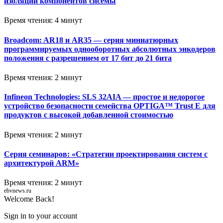
изоляции компонентов сисемы
Время чтения: 4 минут
Broadcom: AR18 и AR35 — серия миниатюрных
программируемых однооборотных абсолютных энкодеров
положения с разрешением от 17 бит до 21 бита
Время чтения: 2 минут
Infineon Technologies: SLS 32AIA — простое и недорогое
устройство безопасности семейства OPTIGA™ Trust E для
продуктов с высокой добавленной стоимостью
Время чтения: 2 минут
Серия семинаров: «Стратегии проектирования систем с
архитектурой ARM»
Время чтения: 2 минут
ebvnews.ru
Welcome Back!
Sign in to your account