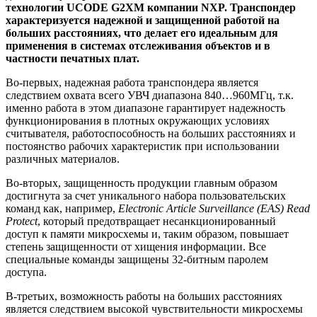
технологии UCODE G2XM компании NXP. Транспондер
характеризуется надежной и защищенной работой на
больших расстояниях, что делает его идеальным для
применения в системах отслеживания объектов и в
частности печатных плат.
Во-первых, надежная работа транспондера является
следствием охвата всего УВЧ диапазона 840…960МГц, т.к.
именно работа в этом диапазоне гарантирует надежность
функционирования в плотных окружающих условиях
считывателя, работоспособность на больших расстояниях и
постоянство рабочих характеристик при использовании
различных материалов.
Во-вторых, защищенность продукции главным образом
достигнута за счет уникального набора пользовательских
команд как, например,
Electronic Article Surveillance (EAS) Read
Protect
, который предотвращает несанкционированный
доступ к памяти микросхемы и, таким образом, повышает
степень защищенности от хищения информации. Все
специальные команды защищены 32-битным паролем
доступа.
В-третьих, возможность работы на больших расстояниях
является следствием высокой чувствительности микросхемы