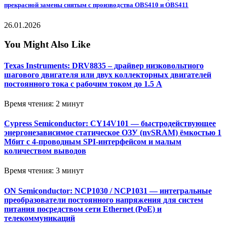
прекрасной замены снятым с производства OBS410 и OBS411
26.01.2026
You Might Also Like
Texas Instruments: DRV8835 – драйвер низковольтного
шагового двигателя или двух коллекторных двигателей
постоянного тока с рабочим током до 1.5 А
Время чтения: 2 минут
Cypress Semiconductor: CY14V101 — быстродействующее
энергонезависимое статическое ОЗУ (nvSRAM) ёмкостью 1
Мбит с 4-проводным SPI-интерфейсом и малым
количеством выводов
Время чтения: 3 минут
ON Semiconductor: NCP1030 / NCP1031 — интегральные
преобразователи постоянного напряжения для систем
питания посредством сети Ethernet (PoE) и
телекоммуникаций