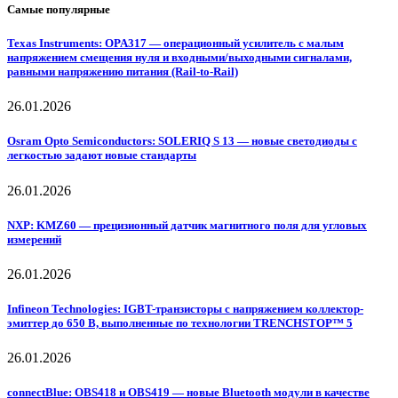
Самые популярные
Texas Instruments: OPA317 — операционный усилитель с малым
напряжением смещения нуля и входными/выходными сигналами,
равными напряжению питания (Rail-to-Rail)
26.01.2026
Osram Opto Semiconductors: SOLERIQ S 13 — новые светодиоды с
легкостью задают новые стандарты
26.01.2026
NXP: KMZ60 — прецизионный датчик магнитного поля для угловых
измерений
26.01.2026
Infineon Technologies: IGBT-транзисторы с напряжением коллектор-
эмиттер до 650 В, выполненные по технологии TRENCHSTOP™ 5
26.01.2026
connectBlue: OBS418 и OBS419 — новые Bluetooth модули в качестве