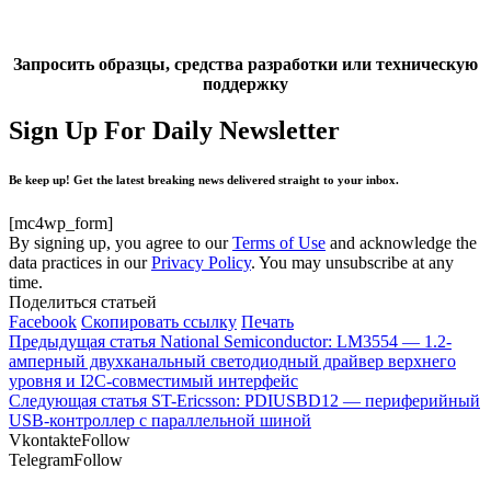
Запросить образцы, средства разработки или техническую
поддержку
Sign Up For Daily Newsletter
Be keep up! Get the latest breaking news delivered straight to your inbox.
[mc4wp_form]
By signing up, you agree to our
Terms of Use
and acknowledge the
data practices in our
Privacy Policy
. You may unsubscribe at any
time.
Поделиться статьей
Facebook
Скопировать ссылку
Печать
Предыдущая статья
National Semiconductor: LM3554 — 1.2-
амперный двухканальный светодиодный драйвер верхнего
уровня и I2C-совместимый интерфейс
Следующая статья
ST-Ericsson: PDIUSBD12 — периферийный
USB-контроллер с параллельной шиной
Vkontakte
Follow
Telegram
Follow