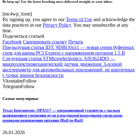
Be keep up! Get the latest breaking news delivered straight to your inbox.
[mc4wp_form]
By signing up, you agree to our
Terms of Use
and acknowledge the
data practices in our
Privacy Policy
. You may unsubscribe at any
time.
Поделиться статьей
Facebook
Скопировать ссылку
Печать
Предыдущая статья
IDT: 9DBU0xx1 — новая серия буферных
схем для шины PCI Express с напряжением питания 1.5 В
Следующая статья
STMicroelectronics: AIS3624DQ —
микроэлектромеханический датчик движения: 3-осевой
акселерометр для автомобильных приложений, не критичных
с точки зрения безопасности
Vkontakte
Follow
Telegram
Follow
Самые популярные
Texas Instruments: OPA317 — операционный усилитель с малым
напряжением смещения нуля и входными/выходными сигналами,
равными напряжению питания (Rail-to-Rail)
26.01.2026