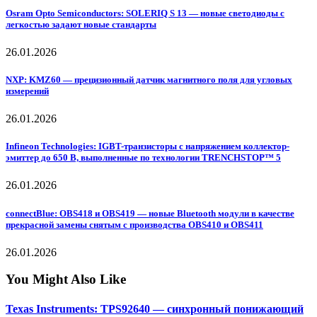
Osram Opto Semiconductors: SOLERIQ S 13 — новые светодиоды с
легкостью задают новые стандарты
26.01.2026
NXP: KMZ60 — прецизионный датчик магнитного поля для угловых
измерений
26.01.2026
Infineon Technologies: IGBT-транзисторы с напряжением коллектор-
эмиттер до 650 В, выполненные по технологии TRENCHSTOP™ 5
26.01.2026
connectBlue: OBS418 и OBS419 — новые Bluetooth модули в качестве
прекрасной замены снятым с производства OBS410 и OBS411
26.01.2026
You Might Also Like
Texas Instruments: TPS92640 — синхронный понижающий