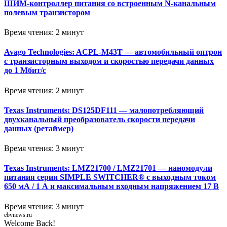
ШИМ-контроллер питания со встроенным N-канальным
полевым транзистором
Время чтения: 2 минут
Avago Technologies: ACPL-M43T — автомобильный оптрон
с транзисторным выходом и скоростью передачи данных
до 1 Мбит/с
Время чтения: 2 минут
Texas Instruments: DS125DF111 — малопотребляющий
двухканальный преобразователь скорости передачи
данных (ретаймер)
Время чтения: 3 минут
Texas Instruments: LMZ21700 / LMZ21701 — наномодули
питания серии SIMPLE SWITCHER® с выходным током
650 мА / 1 А и максимальным входным напряжением 17 В
Время чтения: 3 минут
ebvnews.ru
Welcome Back!