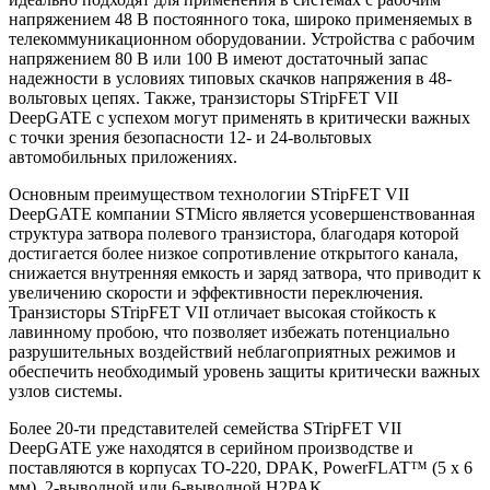
напряжением 48 В постоянного тока, широко применяемых в
телекоммуникационном оборудовании. Устройства с рабочим
напряжением 80 В или 100 В имеют достаточный запас
надежности в условиях типовых скачков напряжения в 48-
вольтовых цепях. Также, транзисторы STripFET VII
DeepGATE с успехом могут применять в критически важных
с точки зрения безопасности 12- и 24-вольтовых
автомобильных приложениях.
Основным преимуществом технологии STripFET VII
DeepGATE компании STMicro является усовершенствованная
структура затвора полевого транзистора, благодаря которой
достигается более низкое сопротивление открытого канала,
снижается внутренняя емкость и заряд затвора, что приводит к
увеличению скорости и эффективности переключения.
Транзисторы STripFET VII отличает высокая стойкость к
лавинному пробою, что позволяет избежать потенциально
разрушительных воздействий неблагоприятных режимов и
обеспечить необходимый уровень защиты критически важных
узлов системы.
Более 20-ти представителей семейства STripFET VII
DeepGATE уже находятся в серийном производстве и
поставляются в корпусах TO-220, DPAK, PowerFLAT™ (5 x 6
мм), 2-выводной или 6-выводной H2PAK.