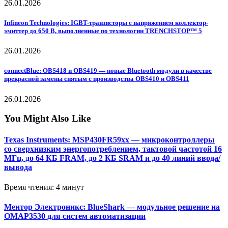
26.01.2026
Infineon Technologies: IGBT-транзисторы с напряжением коллектор-
эмиттер до 650 В, выполненные по технологии TRENCHSTOP™ 5
26.01.2026
connectBlue: OBS418 и OBS419 — новые Bluetooth модули в качестве
прекрасной замены снятым с производства OBS410 и OBS411
26.01.2026
You Might Also Like
Texas Instruments: MSP430FR59xx — микроконтроллеры
со сверхнизким энергопотреблением, тактовой частотой 16
МГц, до 64 КБ FRAM, до 2 КБ SRAM и до 40 линий ввода/
вывода
Время чтения: 4 минут
Ментор Электроникс: BlueShark — модульное решение на
OMAP3530 для систем автоматизации