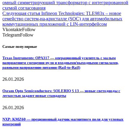
омный симметрирующий трансформатор с интегрированной
схемой согласования
Следующая статья
Infineon Technologies: TLE983x – новое
семейство систем-на-кристалле (SOC) для автомобильных
коммутационных приложений с LIN-интерфейсом
Vkontakte
Follow
Telegram
Follow
Самые популярные
Texas Instruments: OPA317 — операционный усилитель с малым
напряжением смещения нуля и входными/выходными сигналами,
равными напряжению питания (Rail-to-Rail)
26.01.2026
Osram Opto Semiconductors: SOLERIQ S 13 — новые светодиоды с
легкостью задают новые стандарты
26.01.2026
NXP: KMZ60 — прецизионный датчик магнитного поля для угловых
измерений