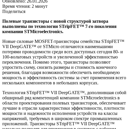
Обновлено: 26.01.2026
Время чтения: 2 минут
Поделиться
Полевые транзисторы с новой структурой затвора
выполнены по технологии STripFET™ 7-го поколения
компании STMicroelectronics.
Новые силовые MOSFET-транзисторы семейства STripFET™
VII DeepGATE™ от STMicro отличаются наименьшими
потерями проводимости среди всех доступных сегодня 80- и
100-вольтовых устройств и увеличенной эффективностью
переключения. Помимо этого, транзисторы позволяют
упростить схему, снизить размеры и стоимость конечного
решения, благодаря возможности обеспечить необходимую
мощность и эффективность системы за счет применения всего
нескольких компонентов в небольших корпусах.
Технология STripFET™ VII DeepGATE™, дополнившая собой
обширный ряд компетенций компании STMicroelectronics в
области проектирования полевых транзисторов, обеспечивает
лучшие в отрасли характеристики эффективности, плотности
мощности и надежности исполнения устройств на классы
напряжений, требуемых в широком спектре промышленных
приложений. Транзисторы STripFET™ VII DeepGATE™
идеально подходят для применения в системах с рабочим