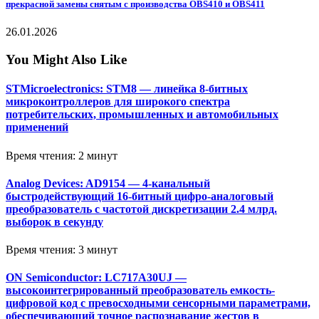
прекрасной замены снятым с производства OBS410 и OBS411
26.01.2026
You Might Also Like
STMicroelectronics: STM8 — линейка 8-битных
микроконтроллеров для широкого спектра
потребительских, промышленных и автомобильных
применений
Время чтения: 2 минут
Analog Devices: AD9154 — 4-канальный
быстродействующий 16-битный цифро-аналоговый
преобразователь с частотой дискретизации 2.4 млрд.
выборок в секунду
Время чтения: 3 минут
ON Semiconductor: LC717A30UJ —
высокоинтегрированный преобразователь емкость-
цифровой код с превосходными сенсорными параметрами,
обеспечивающий точное распознавание жестов в