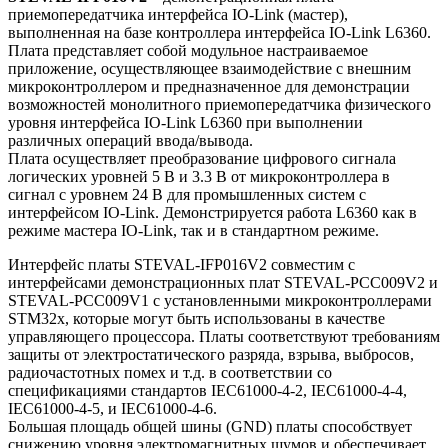
приемопередатчика интерфейса IO-Link (мастер),
выполненная на базе контроллера интерфейса IO-Link L6360.
Плата представляет собой модульное настраиваемое
приложение, осуществляющее взаимодействие с внешним
микроконтроллером и предназначенное для демонстрации
возможностей монолитного приемопередатчика физического
уровня интерфейса IO-Link L6360 при выполнении
различных операций ввода/вывода.
Плата осуществляет преобразование цифрового сигнала
логических уровней 5 В и 3.3 В от микроконтроллера в
сигнал с уровнем 24 В для промышленных систем с
интерфейсом IO-Link. Демонстрируется работа L6360 как в
режиме мастера IO-Link, так и в стандартном режиме.
Интерфейс платы STEVAL-IFP016V2 совместим с
интерфейсами демонстрационных плат STEVAL-PCC009V2 и
STEVAL-PCC009V1 с установленными микроконтроллерами
STM32x, которые могут быть использованы в качестве
управляющего процессора. Платы соответствуют требованиям
защиты от электростатического разряда, взрыва, выбросов,
радиочастотных помех и т.д. в соответствии со
спецификациями стандартов IEC61000-4-2, IEC61000-4-4,
IEC61000-4-5, и IEC61000-4-6.
Большая площадь общей шины (GND) платы способствует
снижению уровня электромагнитных шумов и обеспечивает