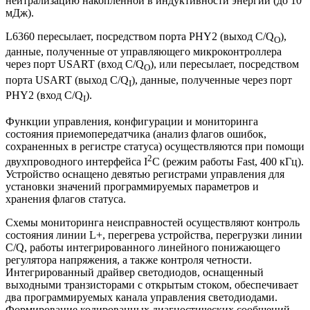
нейтрализацию накопленной в индуктивности энергии (до 10
мДж).
L6360 пересылает, посредством порта PHY2 (выход C/Q
),
O
данные, полученные от управляющего микроконтроллера
через порт USART (вход C/Q
), или пересылает, посредством
O
порта USART (выход C/Q
), данные, полученные через порт
I
PHY2 (вход C/Q
).
I
Функции управления, конфигурации и мониторинга
состояния приемопередатчика (анализ флагов ошибок,
сохраненных в регистре статуса) осуществляются при помощи
2
двухпроводного интерфейса I
C (режим работы Fast, 400 кГц).
Устройство оснащено девятью регистрами управления для
установки значений программируемых параметров и
хранения флагов статуса.
Схемы мониторинга неисправностей осуществляют контроль
состояния линии L+, перегрева устройства, перегрузки линии
C/Q, работы интегрированного линейного понижающего
регулятора напряжения, а также контроля четности.
Интегрированный драйвер светодиодов, оснащенный
выходными транзисторами с открытым стоком, обеспечивает
два программируемых канала управления светодиодами.
Формирование кодированных диагностических сообщений,