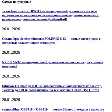
Самые популярные
Texas Instruments: OPA317 — операционный усилитель с малым
напряжением смещения нуля и входными/выходными сигналами,
равными напряжению питания (Rail-to-Rail)
26.01.2026
Osram Opto Semiconductors: SOLERIQ S 13 — новые светодиоды с
легкостью задают новые стандарты
26.01.2026
NXP: KMZ60 — прецизионный датчик магнитного поля для угловых
измерений
26.01.2026
Infineon Technologies: IGBT-транзисторы с напряжением коллектор-
эмиттер до 650 В, выполненные по технологии TRENCHSTOP™ 5
26.01.2026
connectBlue: OBS418 и OBS419 — новые Bluetooth модули в качестве