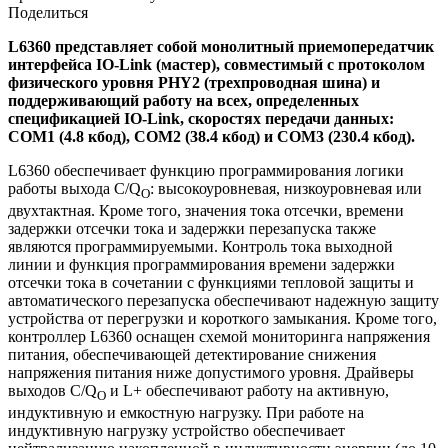
Поделиться
L6360 представляет собой монолитный приемопередатчик
интерфейса IO-Link (мастер), совместимый с протоколом
физического уровня PHY2 (трехпроводная шина) и
поддерживающий работу на всех, определенных
спецификацией IO-Link, скоростях передачи данных:
COM1 (4.8 кбод), COM2 (38.4 кбод) и COM3 (230.4 кбод).
L6360 обеспечивает функцию программирования логики
работы выхода C/Q
: высокоуровневая, низкоуровневая или
O
двухтактная. Кроме того, значения тока отсечки, времени
задержки отсечки тока и задержки перезапуска также
являются программируемыми. Контроль тока выходной
линии и функция программирования времени задержки
отсечки тока в сочетании с функциями тепловой защиты и
автоматического перезапуска обеспечивают надежную защиту
устройства от перегрузки и короткого замыкания. Кроме того,
контроллер L6360 оснащен схемой мониторинга напряжения
питания, обеспечивающей детектирование снижения
напряжения питания ниже допустимого уровня. Драйверы
выходов C/Q
и L+ обеспечивают работу на активную,
O
индуктивную и емкостную нагрузку. При работе на
индуктивную нагрузку устройство обеспечивает