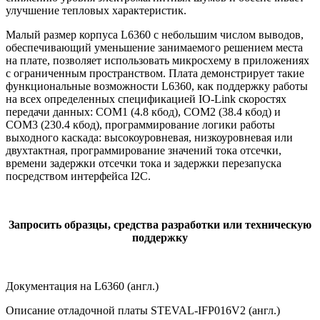
улучшение тепловых характеристик.
Малый размер корпуса L6360 с небольшим числом выводов,
обеспечивающий уменьшение занимаемого решением места
на плате, позволяет использовать микросхему в приложениях
с ограниченным пространством. Плата демонстрирует такие
функциональные возможности L6360, как поддержку работы
на всех определенных спецификацией IO-Link скоростях
передачи данных: COM1 (4.8 кбод), COM2 (38.4 кбод) и
COM3 (230.4 кбод), программирование логики работы
выходного каскада: высокоуровневая, низкоуровневая или
двухтактная, программирование значений тока отсечки,
времени задержки отсечки тока и задержки перезапуска
посредством интерфейса I2C.
Запросить образцы, средства разработки или техническую
поддержку
Документация на L6360 (англ.)
Описание отладочной платы STEVAL-IFP016V2 (англ.)