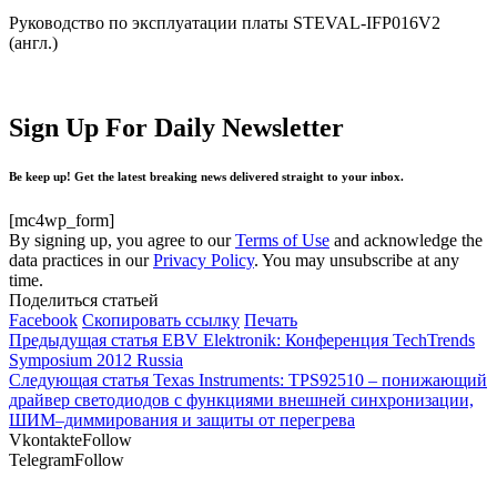
Руководство по эксплуатации платы STEVAL-IFP016V2
(англ.)
Sign Up For Daily Newsletter
Be keep up! Get the latest breaking news delivered straight to your inbox.
[mc4wp_form]
By signing up, you agree to our
Terms of Use
and acknowledge the
data practices in our
Privacy Policy
. You may unsubscribe at any
time.
Поделиться статьей
Facebook
Скопировать ссылку
Печать
Предыдущая статья
EBV Elektronik: Конференция TechTrends
Symposium 2012 Russia
Следующая статья
Texas Instruments: TPS92510 – понижающий
драйвер светодиодов с функциями внешней синхронизации,
ШИМ–диммирования и защиты от перегрева
Vkontakte
Follow
Telegram
Follow