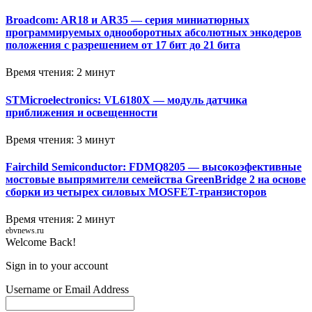
Broadcom: AR18 и AR35 — серия миниатюрных
программируемых однооборотных абсолютных энкодеров
положения с разрешением от 17 бит до 21 бита
Время чтения: 2 минут
STMicroelectronics: VL6180X — модуль датчика
приближения и освещенности
Время чтения: 3 минут
Fairchild Semiconductor: FDMQ8205 — высокоэфективные
мостовые выпрямители семейства GreenBridge 2 на основе
сборки из четырех силовых MOSFET-транзисторов
Время чтения: 2 минут
ebvnews.ru
Welcome Back!
Sign in to your account
Username or Email Address