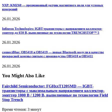
NXP: KMZ60 — прецизионный датчик магнитного поля для угловых
измерений
26.01.2026
Infineon Technologies: IGBT-транзисторы с напряжением коллектор-
эмиттер до 650 В, выполненные по технологии TRENCHSTOP™ 5
26.01.2026
connectBlue: OBS418 и OBS419 — новые Bluetooth модули в качестве
прекрасной замены снятым с производства OBS410 и OBS411
26.01.2026
You Might Also Like
Fairchild Semiconductor: FGHxxT120SMD — IGBT-
транзисторы с максимальным напряжением коллектор-
эмиттер 1000 В / 1200 В, выполненные по технологии Field
Stop Trench
Время чтения: 3 минут