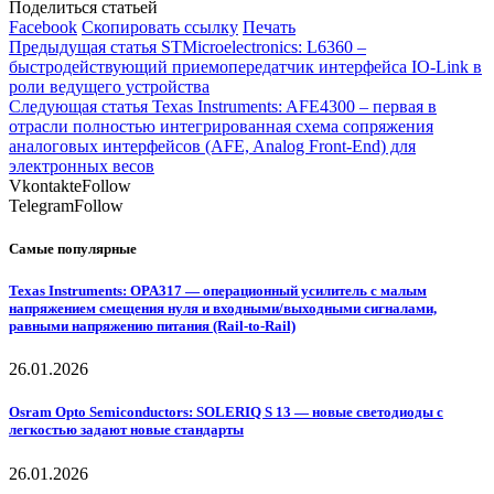
Поделиться статьей
Facebook
Скопировать ссылку
Печать
Предыдущая статья
STMicroelectronics: L6360 –
быстродействующий приемопередатчик интерфейса IO-Link в
роли ведущего устройства
Следующая статья
Texas Instruments: AFE4300 – первая в
отрасли полностью интегрированная схема сопряжения
аналоговых интерфейсов (AFE, Analog Front-End) для
электронных весов
Vkontakte
Follow
Telegram
Follow
Самые популярные
Texas Instruments: OPA317 — операционный усилитель с малым
напряжением смещения нуля и входными/выходными сигналами,
равными напряжению питания (Rail-to-Rail)
26.01.2026
Osram Opto Semiconductors: SOLERIQ S 13 — новые светодиоды с
легкостью задают новые стандарты
26.01.2026