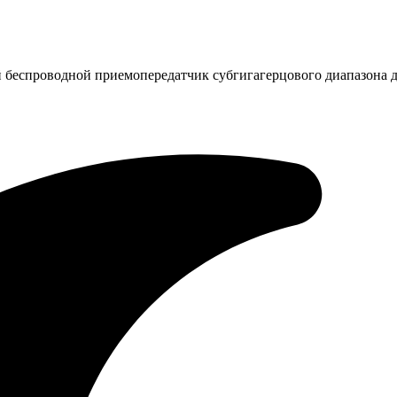
й беспроводной приемопередатчик субгигагерцового диапазона 