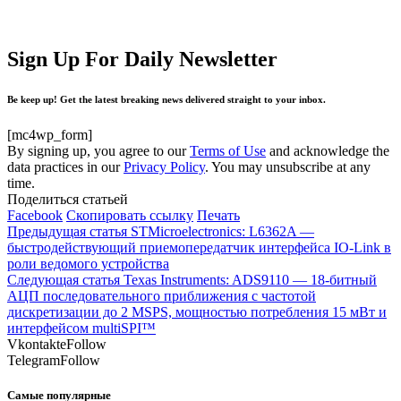
Sign Up For Daily Newsletter
Be keep up! Get the latest breaking news delivered straight to your inbox.
[mc4wp_form]
By signing up, you agree to our
Terms of Use
and acknowledge the
data practices in our
Privacy Policy
. You may unsubscribe at any
time.
Поделиться статьей
Facebook
Скопировать ссылку
Печать
Предыдущая статья
STMicroelectronics: L6362A —
быстродействующий приемопередатчик интерфейса IO-Link в
роли ведомого устройства
Следующая статья
Texas Instruments: ADS9110 — 18-битный
АЦП последовательного приближения с частотой
дискретизации до 2 MSPS, мощностью потребления 15 мВт и
интерфейсом multiSPI™
Vkontakte
Follow
Telegram
Follow
Самые популярные