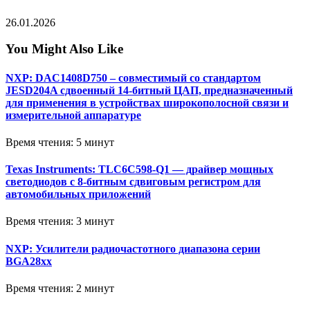
26.01.2026
You Might Also Like
NXP: DAC1408D750 – совместимый со стандартом
JESD204A сдвоенный 14-битный ЦАП, предназначенный
для применения в устройствах широкополосной связи и
измерительной аппаратуре
Время чтения: 5 минут
Texas Instruments: TLC6C598-Q1 — драйвер мощных
светодиодов с 8-битным сдвиговым регистром для
автомобильных приложений
Время чтения: 3 минут
NXP: Усилители радиочастотного диапазона серии
BGA28xx
Время чтения: 2 минут