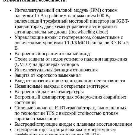
Интеллектуальный силовой модуль (IPM) с током
нагрузки 15 А и рабочим напряжением 600 В,
включающий трехфазный мостовой инвертор на IGBT-
транзисторах, две схемы управления затворами и
антипараллельные диоды (freewheeling diode)
Управляющие входы с гистерезисом, совместимые с
логическими уровнями ТТЛ/КМОП сигналов 3.3 В и 5
В
Встроенный ограничительный диод
Схема защиты от недопустимого падения напряжения
(UVLO) на драйверах затворов
Интеллектуальная функция отключения
Защита от короткого замыкания
Вход отключения и выход индикации неисправности
Независимые выходы с открытым эмиттером
Встроенный датчик температуры
Встроенный компаратор для обнаружения аварийных
состояний
Силовые ключи на IGBT-транзисторах, выполненных
по технологии TFS с высокой стойкостью к токам
короткого замыкания
Быстродействующие диоды с плавным восстановлением
Терморезистор с отрицательным температурным
коэффициентом сопротивлением 85 кОм,