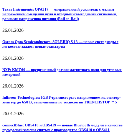
Texas Instruments: OPA317 — операционный усилитель с малым
напряжением смещения нуля и входными/выходными сигналами,
равными напряжению питания (Rail-to-Rail)
26.01.2026
Osram Opto Semiconductors: SOLERIQ S 13 — новые светодиоды с
легкостью задают новые стандарты
26.01.2026
NXP: KMZ60 — прецизионный датчик магнитного поля для угловых
измерений
26.01.2026
Infineon Technologies: IGBT-транзисторы с напряжением коллектор-
эмиттер до 650 В, выполненные по технологии TRENCHSTOP™ 5
26.01.2026
connectBlue: OBS418 и OBS419 — новые Bluetooth модули в качестве
прекрасной замены снятым с производства OBS410 и OBS411