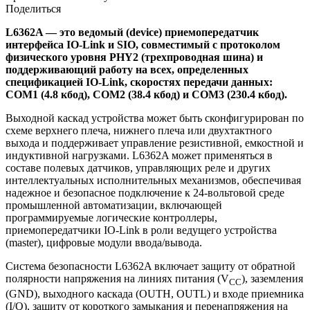
Поделиться
L6362A — это ведомый (device) приемопередатчик
интерфейса IO-Link и SIO, совместимый с протоколом
физического уровня PHY2 (трехпроводная шина) и
поддерживающий работу на всех, определенных
спецификацией IO-Link, скоростях передачи данных:
COM1 (4.8 кбод), COM2 (38.4 кбод) и COM3 (230.4 кбод).
Выходной каскад устройства может быть сконфигурирован по
схеме верхнего плеча, нижнего плеча или двухтактного
выхода и поддерживает управление резистивной, емкостной и
индуктивной нагрузками. L6362A может применяться в
составе полевых датчиков, управляющих реле и других
интеллектуальных исполнительных механизмов, обеспечивая
надежное и безопасное подключение к 24-вольтовой среде
промышленной автоматизации, включающей
программируемые логические контроллеры,
приемопередатчики IO-Link в роли ведущего устройства
(master), цифровые модули ввода/вывода.
Система безопасности L6362A включает защиту от обратной
полярности напряжения на линиях питания (V
), заземления
CC
(GND), выходного каскада (OUTH, OUTL) и входе приемника
(I/Q), защиту от короткого замыкания и перенапряжения на