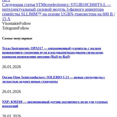
Следующая статья
STMicroelectronics: STGIB10CH60TS-L —
интеллектуальный силовой модуль 3-фазного инвертора
семейства SLLIMM™ на основе UGBN-транзистора на 600 В /
15 А
Vkontakte
Follow
Telegram
Follow
Самые популярные
Texas Instruments: OPA317 — операционный усилитель с малым
напряжением смещения нуля и входными/выходными сигналами,
равными напряжению питания (Rail-to-Rail)
26.01.2026
Osram Opto Semiconductors: SOLERIQ S 13 — новые светодиоды с
легкостью задают новые стандарты
26.01.2026
NXP: KMZ60 — прецизионный датчик магнитного поля для угловых
измерений
26.01.2026