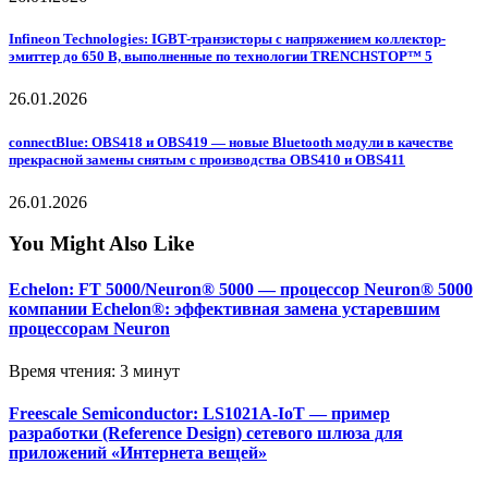
Infineon Technologies: IGBT-транзисторы с напряжением коллектор-
эмиттер до 650 В, выполненные по технологии TRENCHSTOP™ 5
26.01.2026
connectBlue: OBS418 и OBS419 — новые Bluetooth модули в качестве
прекрасной замены снятым с производства OBS410 и OBS411
26.01.2026
You Might Also Like
Echelon: FT 5000/Neuron® 5000 — процессор Neuron® 5000
компании Echelon®: эффективная замена устаревшим
процессорам Neuron
Время чтения: 3 минут
Freescale Semiconductor: LS1021A-IoT — пример
разработки (Reference Design) сетевого шлюза для
приложений «Интернета вещей»